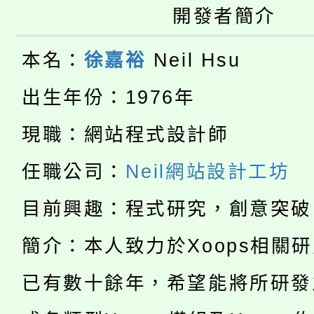
大園自造教育及科技中心
視費優惠，中低收入戶
開發者簡介
大溪自造教育及科技中心
份教師增能研習
半價優惠，詳情可洽有
本名：
徐嘉裕
Neil Hsu
淨零綠生活教案入校路
份教師研習
者。
出生年份：1976年
115年食農教育專業人
會
現職：網站程式設計師
「本色祭」8/29、30
程
任職公司：
Neil網站設計工坊
8/21下午1時於龍潭區
場熱烈登場!
目前興趣：程式研究，創意突破
YOUNG桃局內行報名
徵才活動。
簡介：本人致力於Xoops相關
8月14至27日，桃園
局官網。
已有數十餘年，希望能將所研發
115年桃園市運動會8/1
開!