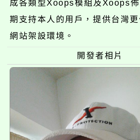
桃園市低收入戶享有免
成各類型Xoops模組及Xoops
田徑場及游泳池舉行。
大園自造教育及科技中心
期支持本人的用戶，提供台灣更
視費優惠，中低收入戶
大溪自造教育及科技中心
份教師增能研習
網站架設環境。
半價優惠，詳情可洽有
淨零綠生活教案入校路
份教師研習
者。
開發者相片
115年食農教育專業人
會
程