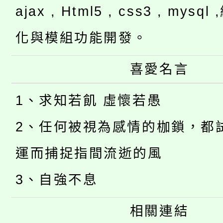
ajax , Html5 , css3 , mysq
化與模組功能開發。
喜愛名言
1、求知若飢 虛懷若愚
2、任何被視為感情的枷鎖，都
運而捕捉指間流逝的風
3、自強不息
相關連結