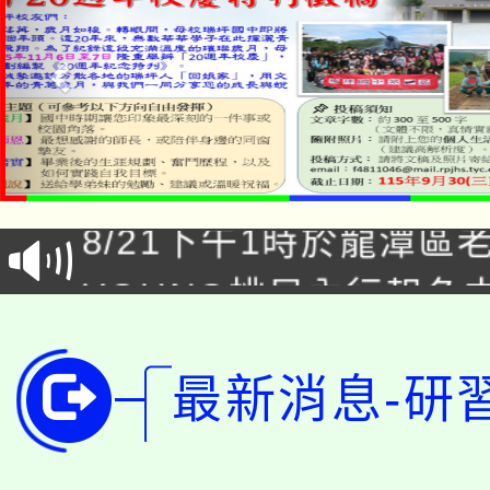
「本色祭」8/29、30
8/21下午1時於龍潭區
場熱烈登場!
YOUNG桃局內行報名
徵才活動。
8月14至27日，桃園
局官網。
最新消息-研
115年桃園市運動會8/1
開!
桃園市低收入戶享有免
田徑場及游泳池舉行。