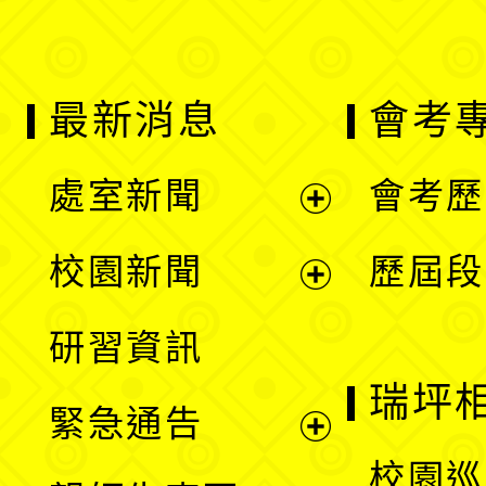
最新消息
會考
處室新聞
會考歷
展
校園新聞
歷屆段
開
展
研習資訊
選
開
瑞坪
緊急通告
單
選
展
校園巡