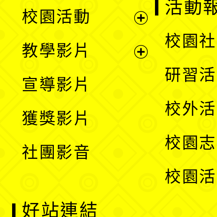
展
活動
校園活動
開
展
校園社
教學影片
選
開
展
研習活
宣導影片
單
選
開
校外活
獲獎影片
單
選
校園志
社團影音
單
校園活
好站連結