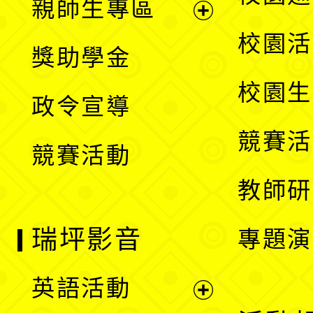
親師生專區
單
開
展
校園活
獎助學金
選
開
校園生
政令宣導
單
選
競賽活
競賽活動
單
教師研
瑞坪影音
專題演
英語活動