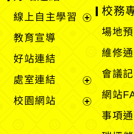
校務
線上自主學習
展
場地預
教育宣導
開
維修通
好站連結
選
會議記
處室連結
單
展
網站F
校園網站
開
展
事項通
選
開