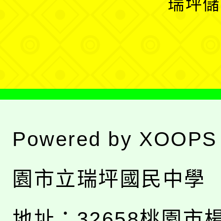
瑞坪儲
單
選
單
Powered by
XOOPS
園市立瑞坪國民中學
地址：
32658桃園市