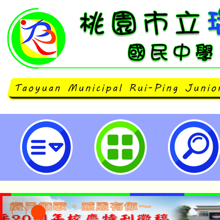
neilrpjhstyc網站設計者：徐嘉裕 N