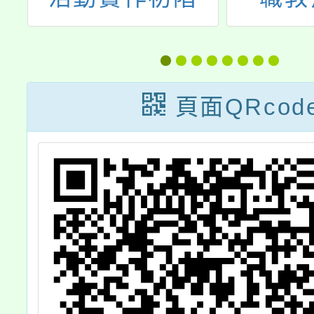
─「薩提爾教你
心辦理
陪孩子穿越情緒
育議題
風暴」，歡迎教
『台灣
頁面QRcod
師、家長及社區
上生命
人士參加。
線上研
案，歡
躍報