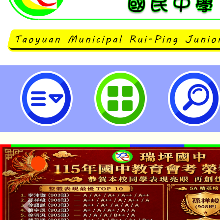
主旨：有關教育部國民及學前教育
轉型正義資源中心辦理114年度全
「阿里山鄒族史蹟踏查初階課程」
鼓勵貴校踴躍參與，請查照。-桃園
學