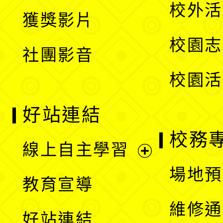
開
校外活
獲獎影片
單
選
校園志
社團影音
單
校園活
好站連結
校務
線上自主學習
展
場地預
教育宣導
開
維修通
好站連結