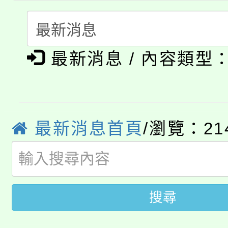
115年食農教育專業人
會
「本色祭」8/29、30
程
最新消息 / 內容類型
8/21下午1時於龍潭區
場熱烈登場!
YOUNG桃局內行報名
徵才活動。
8月14至27日，桃園
局官網。
最新消息首頁
/瀏覽：21
115年桃園市運動會8/1
開!
桃園市低收入戶享有免
田徑場及游泳池舉行。
大園自造教育及科技中心
視費優惠，中低收入戶
搜尋
大溪自造教育及科技中心
份教師增能研習
半價優惠，詳情可洽有