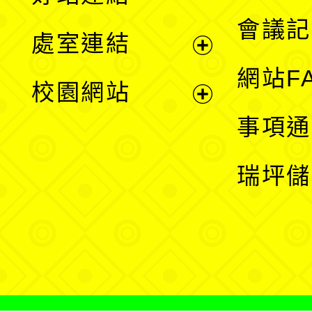
選
會議記
處室連結
單
展
網站F
校園網站
開
展
事項通
選
開
瑞坪儲
單
選
單