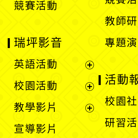
競賽活動
單
教師研
瑞坪影音
專題演
英語活動
展
活動
校園活動
開
展
校園社
教學影片
選
開
展
研習活
宣導影片
單
選