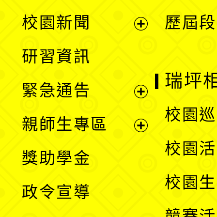
展
校園新聞
歷屆段
開
展
研習資訊
選
開
瑞坪
緊急通告
單
選
展
校園巡
親師生專區
單
開
展
校園活
獎助學金
選
開
校園生
政令宣導
單
選
競賽活