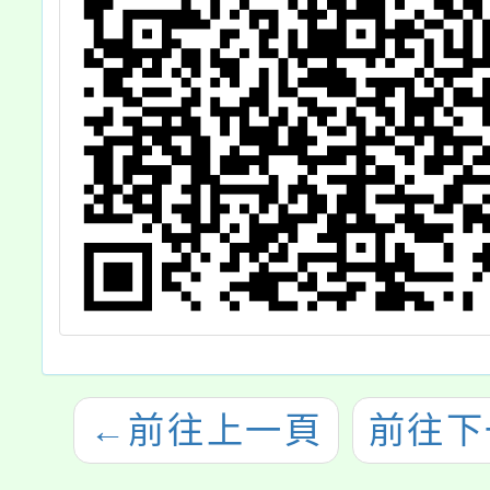
←
前往上一頁
前往下