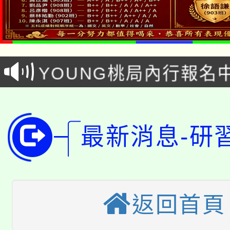
「本色祭」8/29、30
8/21下午1時於龍潭區
場熱烈登場!
YOUNG桃局內行報名
徵才活動。
8月14至27日，桃園
局官網。
115年桃園市運動會8/1
開!
最新消息-研
桃園市低收入戶享有免
田徑場及游泳池舉行。
大園自造教育及科技中心
視費優惠，中低收入戶
大溪自造教育及科技中心
份教師增能研習
半價優惠，詳情可洽有
返回首頁
淨零綠生活教案入校路
份教師研習
者。