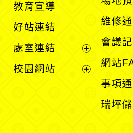
場地預
教育宣導
開
維修通
好站連結
選
會議記
處室連結
單
展
網站F
校園網站
開
展
事項通
選
開
瑞坪儲
單
選