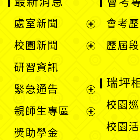
最新消息
會考
處室新聞
會考歷
展
校園新聞
歷屆段
開
展
研習資訊
選
開
瑞坪
緊急通告
單
選
展
校園巡
親師生專區
單
開
展
校園活
獎助學金
選