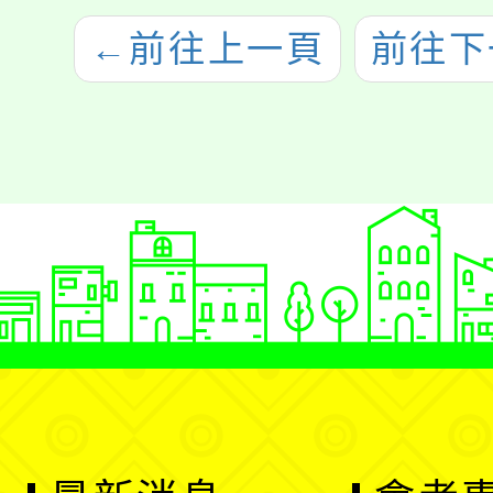
←
前往上一頁
前往下