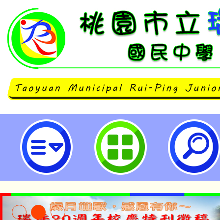
轉知彰化師範大學推廣教育「精緻M
程」之「遊戲治療入門」、「表達
「親子遊戲治療」、「全人視角-融
「特殊教育概論」、「臺灣台語正
「臺灣台語認證B2增能班」等數位
歡迎相關人員踴躍報名參加。-桃園