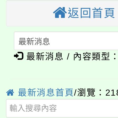
轉知苗栗縣政府辦理11
《TA101》溝通分析
返回首頁
桃園市115學年度學生
縣市「校園短影音徵選
程，歡迎學生輔導中心
「桃園市補助參觀特色
要點
門員」簡章及活動海報
心理、諮商輔導、社會
115年度「教育部表揚
展演活動實施計畫」
踴躍報名參加。
系所師生報名參加。
公告本校115學年度第1
義教育推展貢獻獎」
最新消息 / 內容類型
「2026金融保險知識
代理(課)教師甄選結果(
桃園市115學年度學生
車」活動
最新消息首頁
/瀏覽：21
公告本校115學年度第
生本土語及新住民語歌
公告本校115學年度第
代理(課)教師甄選結果(