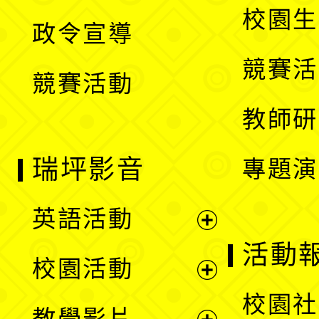
開
校園生
政令宣導
單
選
競賽活
競賽活動
單
教師研
瑞坪影音
專題演
英語活動
展
活動
校園活動
開
展
校園社
教學影片