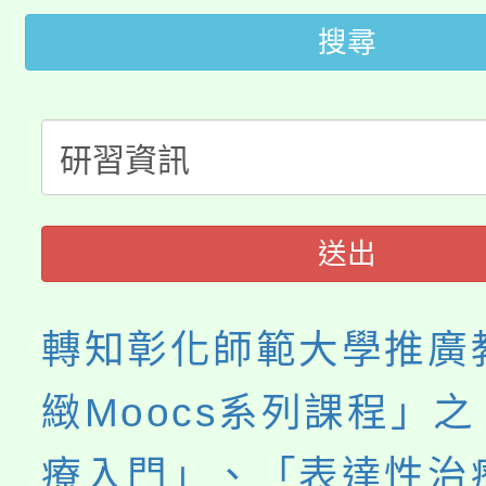
轉知中國文化大學推廣
代理(課)教師甄選結果(
搜尋
轉知苗栗縣政府辦理11
《TA101》溝通分析
桃園市115學年度學生
縣市「校園短影音徵選
程，歡迎學生輔導中心
「桃園市補助參觀特色
要點
門員」簡章及活動海報
心理、諮商輔導、社會
115年度「教育部表揚
展演活動實施計畫」
踴躍報名參加。
系所師生報名參加。
送出
義教育推展貢獻獎」
轉知彰化師範大學推廣
緻Moocs系列課程」
療入門」、「表達性治