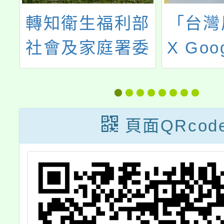
辦
轉知衛生福利部
「台灣
高
社會及家庭署委
X Goo
教
託財團法人勵馨
兒少上
員
社會福利事業基
防制網
金會辦理「113
剝削
頁面QRcod
年度未滿20歲懷
（國
孕服務專業人員
教育訓練」一案
，詳如說明，請