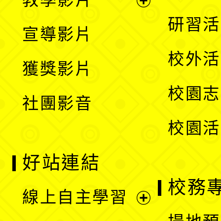
選
開
展
研習活
宣導影片
單
選
開
校外活
獲獎影片
單
選
校園志
社團影音
單
校園活
好站連結
校務
線上自主學習
展