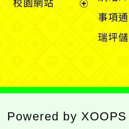
校園網站
開
展
事項通
選
開
瑞坪儲
單
選
單
Powered by
XOOPS