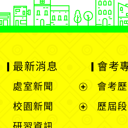
最新消息
會考
處室新聞
會考歷
展
校園新聞
歷屆段
開
展
研習資訊