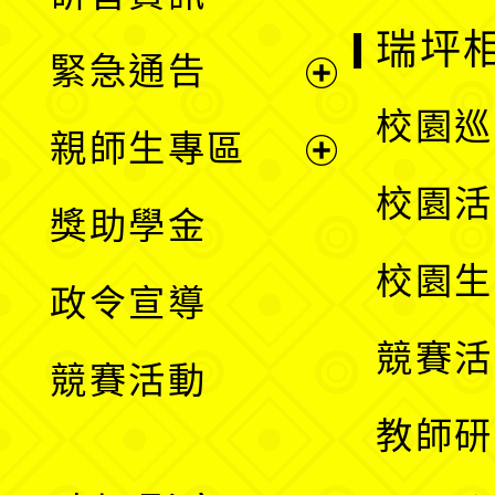
選
開
瑞坪
緊急通告
單
選
展
校園巡
親師生專區
單
開
展
校園活
獎助學金
選
開
校園生
政令宣導
單
選
競賽活
競賽活動
單
教師研