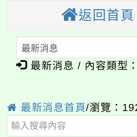
公告本校115學年度第
返回首頁
生本土語及新住民語歌
公告本校115學年度第
代理(課)教師甄選結果(
轉知中國文化大學推廣
代理(課)教師甄選結果(
淨零綠生活教案入校路
《TA101》溝通分析
最新消息 / 內容類型
115年食農教育專業人
會
程，歡迎學生輔導中心
學期銜接期間理賠案件
程
心理、諮商輔導、社會
淨零綠領人才培育課程
學籍身 分審查程序及
最新消息首頁
/瀏覽：19
系所師生報名參加。
公告本校115學年度第1
版
「2026金融保險知識
代理(課)教師甄選結果(