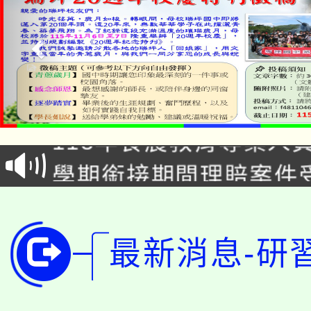
淨零綠生活教案入校路
115年食農教育專業人
會
學期銜接期間理賠案件
程
淨零綠領人才培育課程
學籍身 分審查程序及
公告本校115學年度第1
版
最新消息-研
「2026金融保險知識
代理(課)教師甄選結果(
桃園市115學年度學生
車」活動