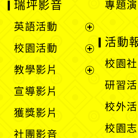
瑞坪影音
專題演
英語活動
展
活動
校園活動
開
展
校園社
教學影片
選
開
展
研習活
宣導影片
單
選
開
校外活
獲獎影片
單
選
校園志
社團影音
單