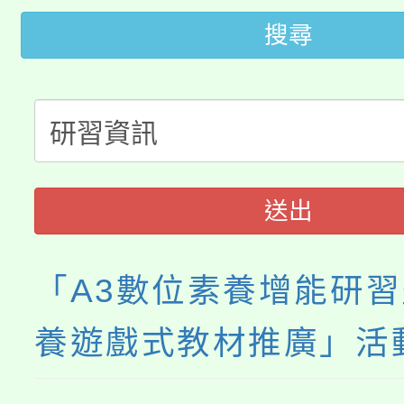
搜尋
桃園市115學年度學生
車」活動
公告本校115學年度第
生本土語及新住民語歌
公告本校115學年度第
代理(課)教師甄選結果(
轉知中國文化大學推廣
代理(課)教師甄選結果(
送出
《TA101》溝通分析
程，歡迎學生輔導中心
「A3數位素養增能研
心理、諮商輔導、社會
養遊戲式教材推廣」活
系所師生報名參加。