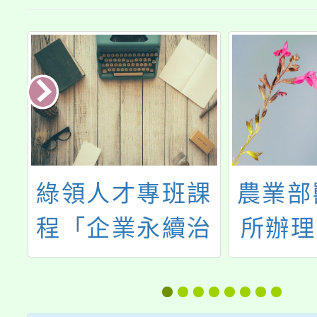
校
綠領人才專班課
農業部
飲
程「企業永續治
所辦理
理與人權盡職調
食農
暨
查」