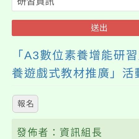
淨零綠生活教案入校路
份教師研習
者。
115年食農教育專業人
會
送出
程
「A3數位素養增能研
養遊戲式教材推廣」活
報名
發佈者：資訊組長