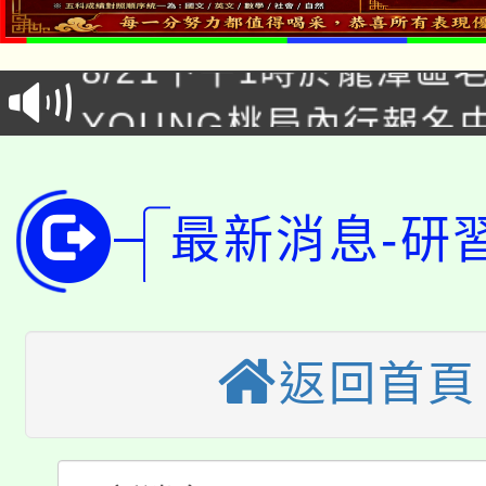
8/21下午1時於龍潭區
場熱烈登場!
YOUNG桃局內行報名
徵才活動。
8月14至27日，桃園
局官網。
115年桃園市運動會8/1
開!
最新消息-研
桃園市低收入戶享有免
田徑場及游泳池舉行。
大園自造教育及科技中心
視費優惠，中低收入戶
返回首頁
大溪自造教育及科技中心
份教師增能研習
半價優惠，詳情可洽有
淨零綠生活教案入校路
份教師研習
者。