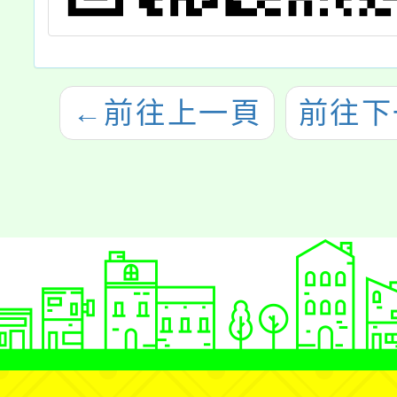
←
前往上一頁
前往下