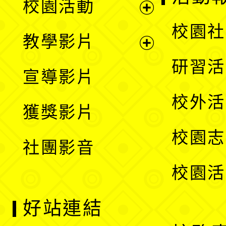
校園活動
開
展
校園社
教學影片
選
開
展
研習活
宣導影片
單
選
開
校外活
獲獎影片
單
選
校園志
社團影音
單
校園活
好站連結