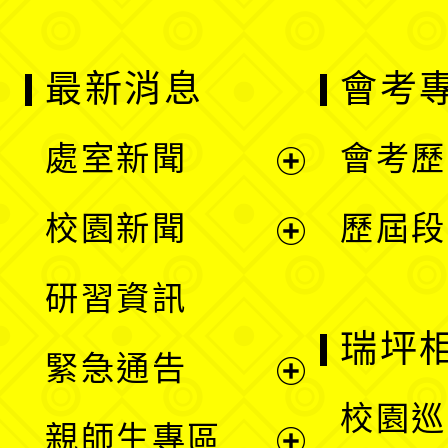
最新消息
會考
處室新聞
會考歷
展
校園新聞
歷屆段
開
展
研習資訊
選
開
瑞坪
緊急通告
單
選
展
校園巡
親師生專區
單