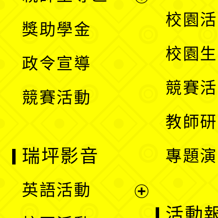
開
展
校園活
獎助學金
選
開
校園生
政令宣導
單
選
競賽活
競賽活動
單
教師研
瑞坪影音
專題演
英語活動
展
活動