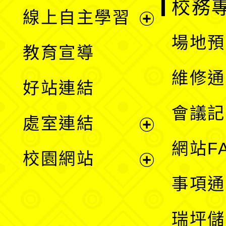
校務
線上自主學習
展
場地預
教育宣導
開
維修通
好站連結
選
會議記
處室連結
單
展
網站F
校園網站
開
展
事項通
選
開
瑞坪儲