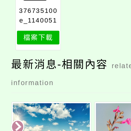
376735100
e_1140051
273_attach
檔案下載
1
最新消息-相關內容
relat
information