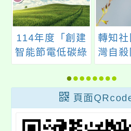
課
114年度「創建
轉知社
盤
智能節電低碳綠
灣自殺
校園-能源教育工
訂於1
作坊」
27日
「第一
頁面QRcod
自殺防
訓練