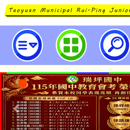
「A3數位素養增能研習暨數位素養
廣」活動-桃園市立瑞坪國民中學
「本色祭」8/29、30