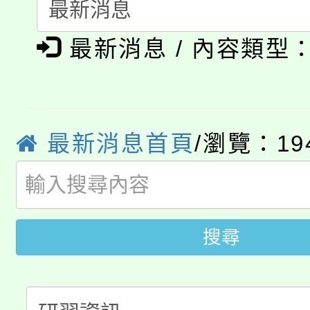
115年食農教育專業人
會
「本色祭」8/29、30
程
最新消息 / 內容類型
8/21下午1時於龍潭區
場熱烈登場!
YOUNG桃局內行報名
徵才活動。
8月14至27日，桃園
局官網。
最新消息首頁
/瀏覽：19
115年桃園市運動會8/1
開!
桃園市低收入戶享有免
田徑場及游泳池舉行。
搜尋
大園自造教育及科技中心
視費優惠，中低收入戶
大溪自造教育及科技中心
份教師增能研習
半價優惠，詳情可洽有