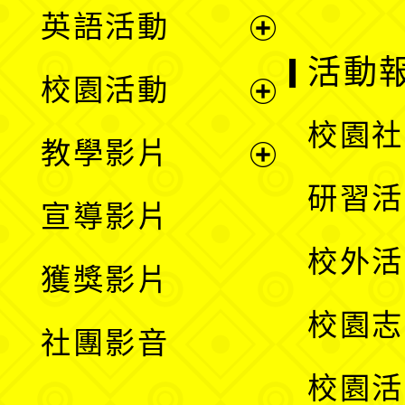
英語活動
展
活動
校園活動
開
展
校園社
教學影片
選
開
展
研習活
宣導影片
單
選
開
校外活
獲獎影片
單
選
校園志
社團影音
單
校園活