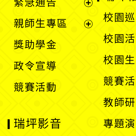
緊急通告
單
選
展
校園巡
親師生專區
單
開
展
校園活
獎助學金
選
開
校園生
政令宣導
單
選
競賽活
競賽活動
單
教師研
瑞坪影音
專題演