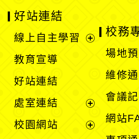
好站連結
校務
線上自主學習
展
場地預
教育宣導
開
維修通
好站連結
選
會議記
處室連結
單
展
網站F
校園網站
開
展