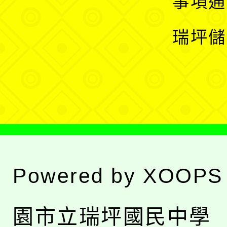
事項通
選
開
瑞坪儲
單
選
單
Powered by
XOOPS
園市立瑞坪國民中學