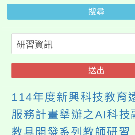
桃園市115學年度學生
縣市「校園短影音徵選
程，歡迎學生輔導中心
搜尋
「桃園市補助參觀特色
要點
門員」簡章及活動海報
心理、諮商輔導、社會
115年度「教育部表揚
展演活動實施計畫」
踴躍報名參加。
系所師生報名參加。
「2026 ART TAIPE
義教育推展貢獻獎」
博覽會」之「藝術教育
送出
114年度新興科技教育
服務計畫舉辦之AI科技
教具開發系列教師研習