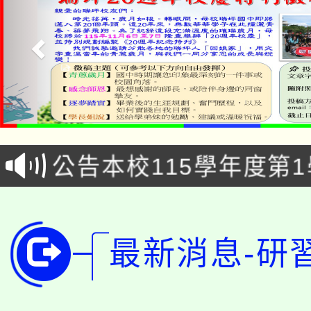
「2026金融保險知識
桃園市115學年度學生
車」活動
公告本校115學年度第
生本土語及新住民語歌
公告本校115學年度第
代理(課)教師甄選結果(
轉知中國文化大學推廣
代理(課)教師甄選結果(
最新消息-研
轉知苗栗縣政府辦理11
《TA101》溝通分析
桃園市115學年度學生
縣市「校園短影音徵選
程，歡迎學生輔導中心