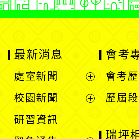
最新消息
會考
處室新聞
會考歷
展
校園新聞
歷屆段
開
展
研習資訊
選
開
瑞坪