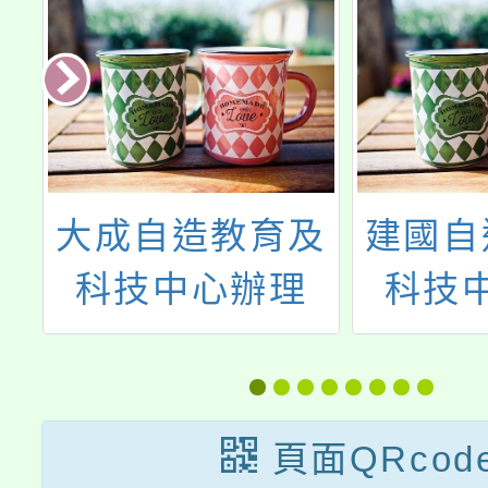
及
建國自造教育及
114
科技中心計畫
小學數
研
114學年度四月
進方案
份教師增能研習
能研習
及教學
頁面QRcod