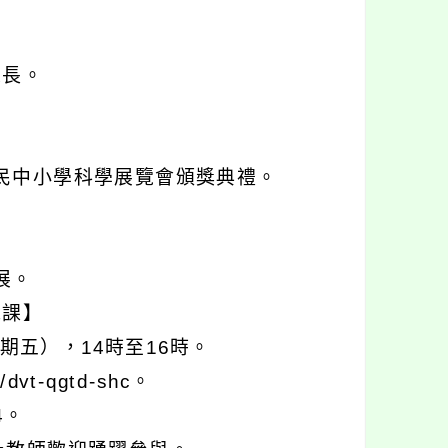
。
家長。
國民中小學科學展覽會頒獎典禮。
展。
說課】
期五），14時至16時。
vt-qgtd-shc。
4。