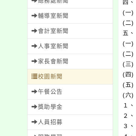
總務處新聞
四、
(一
輔導室新聞
(二
會計室新聞
五、
(一
人事室新聞
(二
家長會新聞
(三
(四
校園新聞
(五
午餐公告
(六
１、
獎助學金
２、 
人員招募
３、