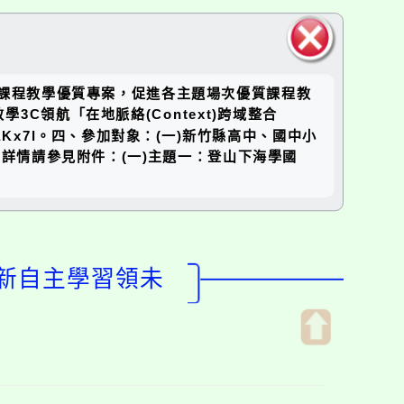
關閉區
國教課程教學優質專案，促進各主題場次優質課程教
塊
領航「在地脈絡(Context)跨域整合
c/paKx7l。四、參加對象：(一)新竹縣高中、國中小
詳情請參見附件：(一)主題一：登山下海學國
創新自主學習領未
開
啟
上