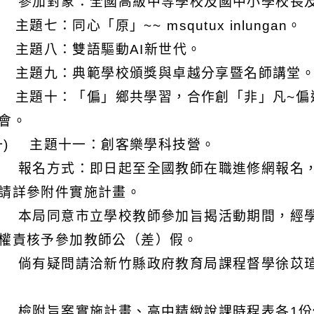
 參加對象：全國高級中等學校及國中小學校長
 主題七：同心「原」~~ msqutux inlungan。
) 主題八：雙語驅動AI新世代。
) 主題九：典範學校頒獎與卓越分享暨名師講堂
) 主題十：「偏」鄉共學習，合作創「非」凡~
會。
一) 主題十一：創客樂學科技營。
 報名方式：即日起至全國教師在職進修網報名
請詳參附件實施計畫。
 本局同意市立學校教師參加旨揭活動期間，經
權責核予參加教師公（差）假。
 倘有疑問請洽新竹縣政府教育局課程督學徐苡瑄，連絡
 檢附旨案實施計畫、高中精緻說課時程表各1份