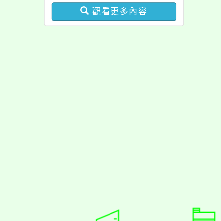
觀看更多內容
佈景版本：
neilrpjh
適用瀏覽器：Edge、Goo
Xoops版本：
XOOPS
Xoops
網站設計
：
N