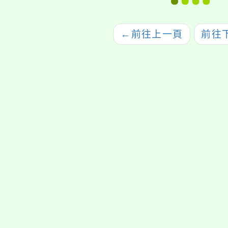
名參加，詳如說
教育
明，請查照。
討會
←
前往上一頁
前往