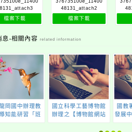
6735100e_11400
376735100e_11400
3767
8131_attach3
48131_attach2
48
檔案下載
檔案下載
消息-相關內容
related information
龍岡國中辦理教
國立科學工藝博物館
國教
導知能研習「班
辦理之【博物館網站
發展中
營與壓力管理延
資源與AI應用】教師
年度
動工作坊」，歡
研習活動
教育