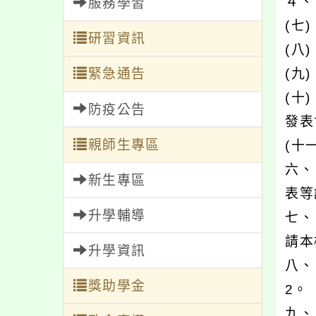
４、
服務學習
(七)
研習資訊
(八
(九
緊急通告
(十
防疫公告
發表
親師生專區
(十
六、
新生專區
表等
升學輔導
七、
請本
升學資訊
八、
獎助學金
2。
九、