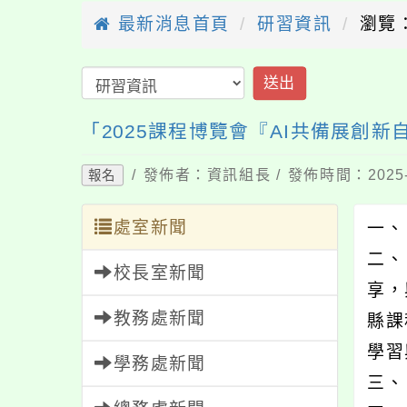
最新消息首頁
研習資訊
瀏覽：
送出
「2025課程博覽會『AI共備展創
/ 發佈者：資訊組長 / 發佈時間：2025-
報名
處室新聞
一、
二、
校長室新聞
享，
教務處新聞
縣課
學習
學務處新聞
三、 