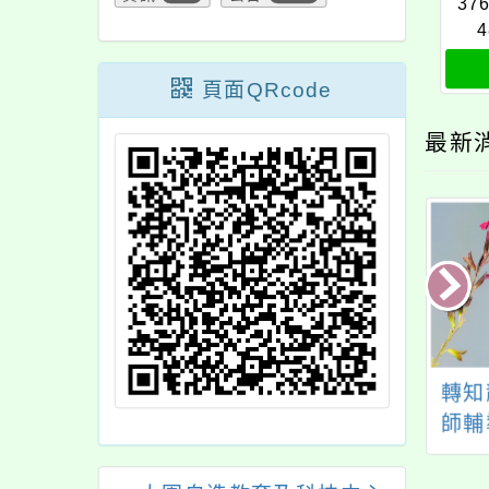
37
4
頁面QRcode
最新
口菜的旅程-蔬菜
桃園市114年度推動月
轉知
應鏈小旅行」產地
經教育及性別平等教
師輔
見學活動
育得獎教案發表會
級經
伸活