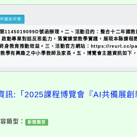
瑞坪國民中學
字第1145019099D號函辦理。二、活動目的：整合十二年
動專業對話反思能力，落實課堂教學實踐，展現本縣課程教學3C
習與終身教育推動效益。三、活動官方網站：https://reurl.c
程教學有興趣之中小學教師及家長。五、博覽會主題資訊如下，
資訊:「2025課程博覽會『AI共備展
內容類型：
新聞類型