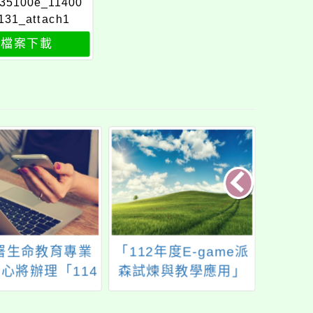
35100e_11400
131_attach1
檔案下載
署生命教育專業
「112年度E-game派
國立
心將辦理「114
森試煉與教學應用」
（MO
全國高中職以下
研習
磨課
階段-中小學生命
課程