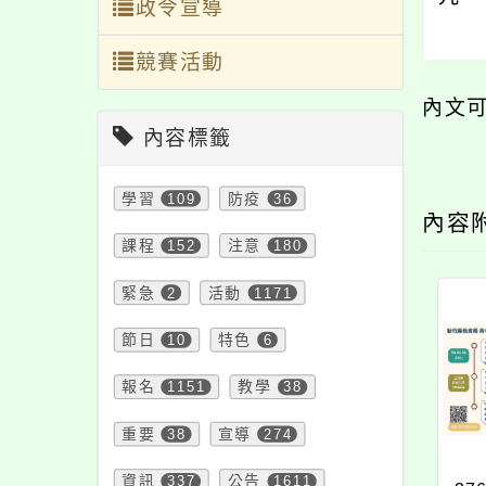
政令宣導
競賽活動
內文
內容標籤
學習
109
防疫
36
內容
課程
152
注意
180
緊急
2
活動
1171
節日
10
特色
6
報名
1151
教學
38
重要
38
宣導
274
資訊
337
公告
1611