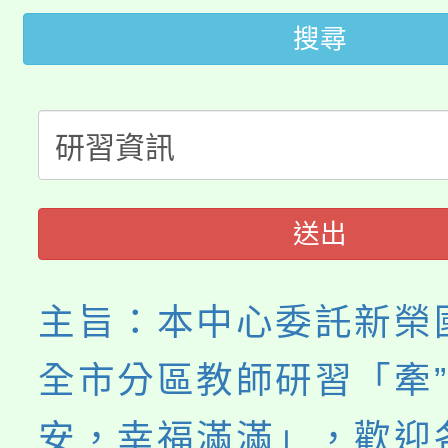
轉知中國文化大學推廣
代理(課)教師甄選結果(
搜尋
轉知苗栗縣政府辦理11
《TA101》溝通分析
桃園市115學年度學生
縣市「校園短影音徵選
程，歡迎學生輔導中心
「桃園市補助參觀特色
要點
門員」簡章及活動海報
心理、諮商輔導、社會
115年度「教育部表揚
展演活動實施計畫」
踴躍報名參加。
系所師生報名參加。
送出
義教育推展貢獻獎」
主旨：本中心委託新榮
全市分區教師研習「牽”
安，幸福滿滿」，歡迎