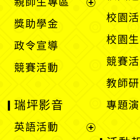
親師生專區
單
開
展
校園活
獎助學金
選
開
校園生
政令宣導
單
選
競賽活
競賽活動
單
教師研
瑞坪影音
專題演
英語活動