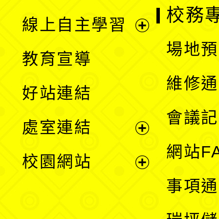
校務
線上自主學習
展
場地預
教育宣導
開
維修通
好站連結
選
會議記
處室連結
單
展
網站F
校園網站
開
展
事項通
選
開