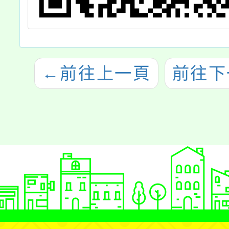
←
前往上一頁
前往下