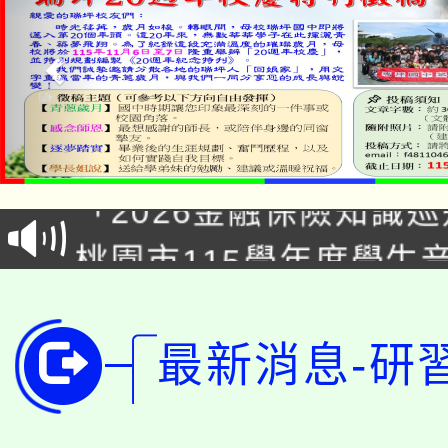
公告本校115學年度第1
「2026金融保險知識
代理(課)教師甄選結果(
桃園市115學年度學生
車」活動
公告本校115學年度第
生本土語及新住民語歌
公告本校115學年度第
代理(課)教師甄選結果(
最新消息-研
轉知中國文化大學推廣
代理(課)教師甄選結果(
轉知苗栗縣政府辦理11