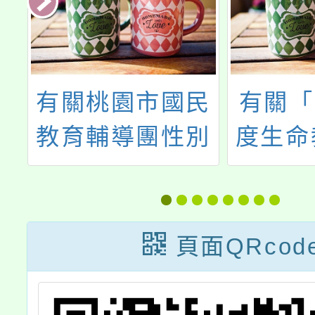
世
有關桃園市國民
有關「
教
教育輔導團性別
度生命
平等教育議題輔
中心暨
研
導小組辦理
科中心
「112年度性別
課程：
頁面QRcod
平等教育種子教
沙龍(
師融入領域課綱
會)」