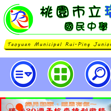
主旨：本中心委託新榮國小辦理全
「牽”手“永”安，幸福滿滿」，歡
參與。-桃園市立瑞坪國民中學