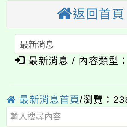
《TA101》溝通分析
返回首頁
桃園市115學年度學生
縣市「校園短影音徵選
程，歡迎學生輔導中心
「桃園市補助參觀特色
要點
門員」簡章及活動海報
心理、諮商輔導、社會
115年度「教育部表揚
展演活動實施計畫」
踴躍報名參加。
系所師生報名參加。
公告本校115學年度第1
義教育推展貢獻獎」
最新消息 / 內容類型
「2026金融保險知識
代理(課)教師甄選結果(
桃園市115學年度學生
車」活動
公告本校115學年度第
最新消息首頁
/瀏覽：23
生本土語及新住民語歌
公告本校115學年度第
代理(課)教師甄選結果(