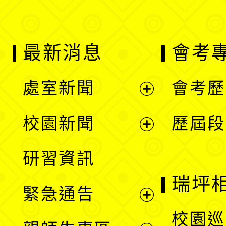
最新消息
會考
處室新聞
會考歷
展
校園新聞
歷屆段
開
展
研習資訊
選
開
瑞坪
緊急通告
單
選
展
校園巡