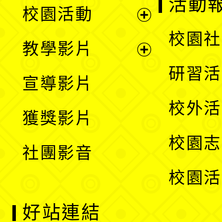
展
活動
校園活動
開
展
校園社
教學影片
選
開
展
研習活
宣導影片
單
選
開
校外活
獲獎影片
單
選
校園志
社團影音
單
校園活
好站連結