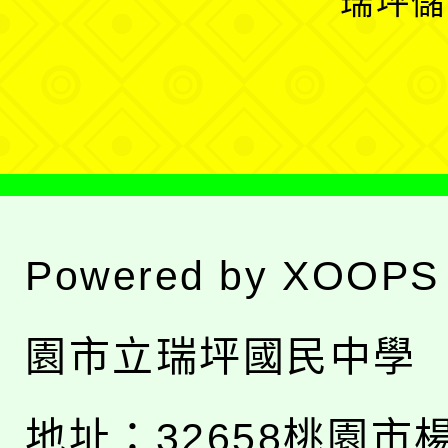
瑞坪儲
單
選
單
Powered by
XOOPS
園市立瑞坪國民中學
地址：
32658桃園市