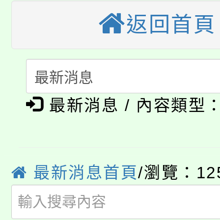
大園自造教育及科技中心
視費優惠，中低收入戶
返回首頁
大溪自造教育及科技中心
份教師增能研習
半價優惠，詳情可洽有
淨零綠生活教案入校路
份教師研習
者。
公告本校115學年度第1
會
最新消息 / 內容類型
「本色祭」8/29、30
代理(課)教師甄選結果
8/21下午1時於龍潭區
場熱烈登場!
告(尚有缺額)
YOUNG桃局內行報名
徵才活動。
最新消息首頁
/瀏覽：12
8月14至27日，桃園
局官網。
115年桃園市運動會8/1
開!