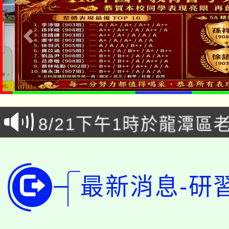
公告本校115學年度第1
「本色祭」8/29、30
代理(課)教師甄選結果
8/21下午1時於龍潭區
場熱烈登場!
告(尚有缺額)
YOUNG桃局內行報名
徵才活動。
8月14至27日，桃園
局官網。
最新消息-研
115年桃園市運動會8/1
開!
桃園市低收入戶享有免
田徑場及游泳池舉行。