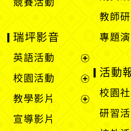
競賽活動
單
教師研
瑞坪影音
專題演
英語活動
展
活動
校園活動
開
展
校園社
教學影片
選
開
展
研習活
宣導影片
單
選
開