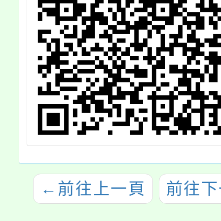
←
前往上一頁
前往下