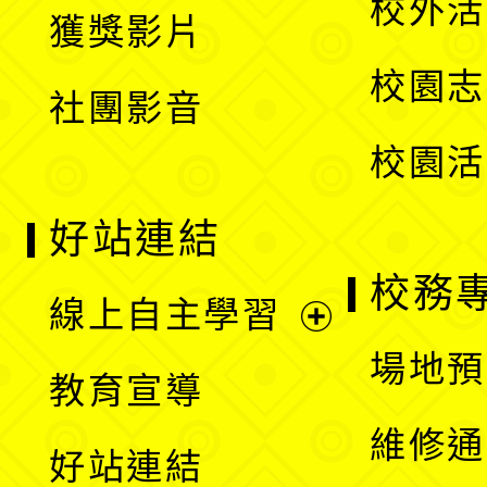
校外活
獲獎影片
單
選
校園志
社團影音
單
校園活
好站連結
校務
線上自主學習
展
場地預
教育宣導
開
維修通
好站連結