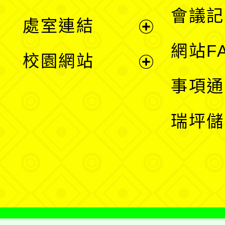
選
會議記
處室連結
單
展
網站F
校園網站
開
展
事項通
選
開
瑞坪儲
單
選
單