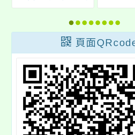
科
「2023Python
「校園
校
和APCS程式設
活」教
學
計線上課程」活
獎勵計
頁面QRcod
工
動
貴校