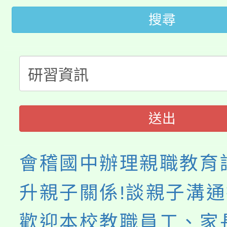
桃園市低收入戶享有免
田徑場及游泳池舉行。
搜尋
大園自造教育及科技中心
視費優惠，中低收入戶
大溪自造教育及科技中心
份教師增能研習
半價優惠，詳情可洽有
淨零綠生活教案入校路
份教師研習
者。
送出
會
會稽國中辦理親職教育
升親子關係!談親子溝
歡迎本校教職員工、家