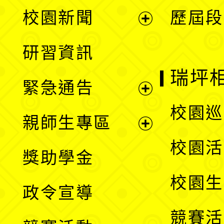
展
校園新聞
歷屆段
開
展
研習資訊
選
開
瑞坪
緊急通告
單
選
展
校園巡
親師生專區
單
開
展
校園活
獎助學金
選
開
校園生
政令宣導
單
選
競賽活