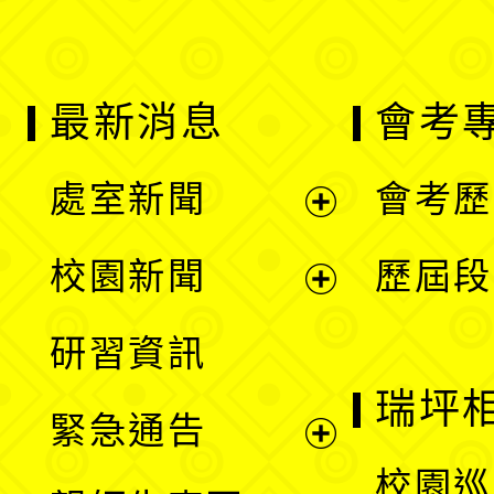
最新消息
會考
處室新聞
會考歷
展
校園新聞
歷屆段
開
展
研習資訊
選
開
瑞坪
緊急通告
單
選
展
校園巡