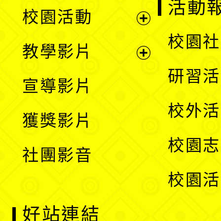
展
活動
校園活動
開
展
校園社
教學影片
選
開
展
研習活
宣導影片
單
選
開
校外活
獲獎影片
單
選
校園志
社團影音
單
校園活
好站連結