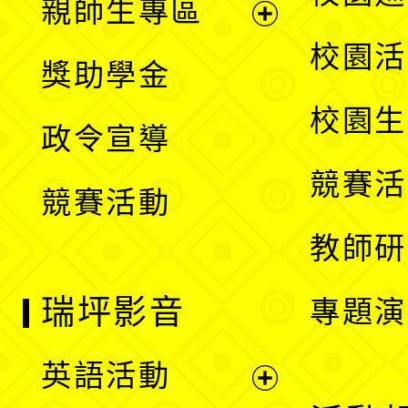
親師生專區
單
開
展
校園活
獎助學金
選
開
校園生
政令宣導
單
選
競賽活
競賽活動
單
教師研
瑞坪影音
專題演
英語活動