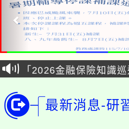
公告本校115學年度第1
「2026金融保險知識
代理(課)教師甄選結果(
桃園市115學年度學生
車」活動
公告本校115學年度第
生本土語及新住民語歌
最新消息-研
公告本校115學年度第
代理(課)教師甄選結果(
轉知中國文化大學推廣
代理(課)教師甄選結果(