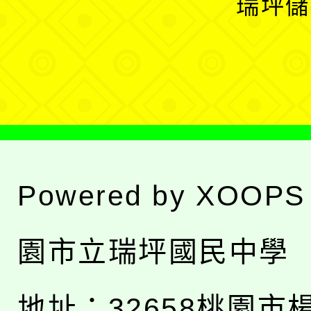
瑞坪儲
單
選
單
Powered by
XOOPS
園市立瑞坪國民中學
地址：
32658桃園市