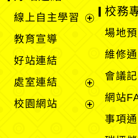
校務
線上自主學習
展
場地預
教育宣導
開
維修通
好站連結
選
會議記
處室連結
單
展
網站F
校園網站
開
展
事項通
選
開