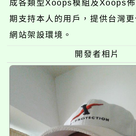
成各類型Xoops模組及Xoops
轉知中國文化大學推廣
代理(課)教師甄選結果(
期支持本人的用戶，提供台灣更
轉知苗栗縣政府辦理11
《TA101》溝通分析
網站架設環境。
桃園市115學年度學生
縣市「校園短影音徵選
程，歡迎學生輔導中心
開發者相片
「桃園市補助參觀特色
要點
門員」簡章及活動海報
心理、諮商輔導、社會
115年度「教育部表揚
展演活動實施計畫」
踴躍報名參加。
系所師生報名參加。
義教育推展貢獻獎」