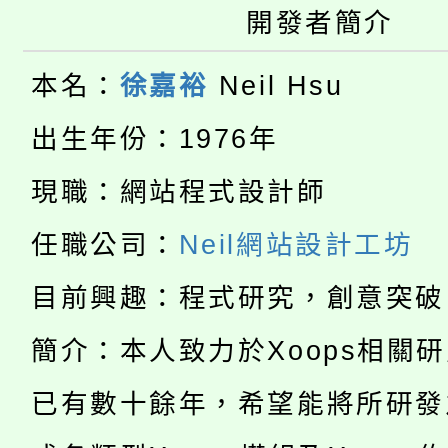
開發者簡介
轉知苗栗縣政府辦理11
《TA101》溝通分析
桃園市115學年度學生
縣市「校園短影音徵選
本名：
徐嘉裕
Neil Hsu
程，歡迎學生輔導中心
「桃園市補助參觀特色
要點
出生年份：1976年
門員」簡章及活動海報
心理、諮商輔導、社會
115年度「教育部表揚
展演活動實施計畫」
現職：網站程式設計師
踴躍報名參加。
系所師生報名參加。
公告本校115學年度第1
義教育推展貢獻獎」
任職公司：
Neil網站設計工坊
「2026金融保險知識
代理(課)教師甄選結果(
目前興趣：程式研究，創意突破
桃園市115學年度學生
車」活動
簡介：本人致力於Xoops相關
公告本校115學年度第
生本土語及新住民語歌
已有數十餘年，希望能將所研發
公告本校115學年度第
代理(課)教師甄選結果(