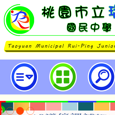
neilrpjhstyc網站設計者：徐嘉裕 N