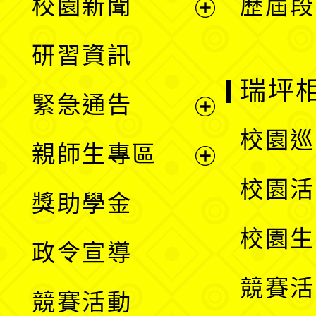
校園新聞
歷屆段
開
展
研習資訊
選
開
瑞坪
緊急通告
單
選
展
校園巡
親師生專區
單
開
展
校園活
獎助學金
選
開
校園生
政令宣導
單
選
競賽活
競賽活動
單