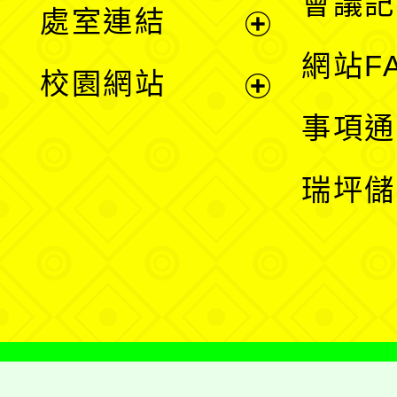
會議記
處室連結
單
展
網站F
校園網站
開
展
事項通
選
開
瑞坪儲
單
選
單