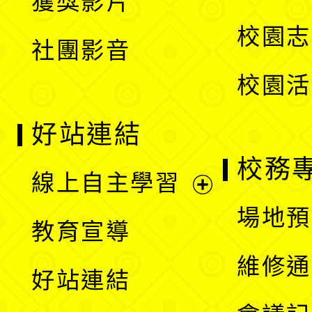
獲獎影片
單
選
校園志
社團影音
單
校園活
好站連結
校務
線上自主學習
展
場地預
教育宣導
開
維修通
好站連結
選