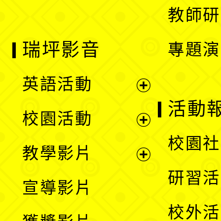
教師研
瑞坪影音
專題演
英語活動
展
活動
校園活動
開
展
校園社
教學影片
選
開
展
研習活
宣導影片
單
選
開
校外活