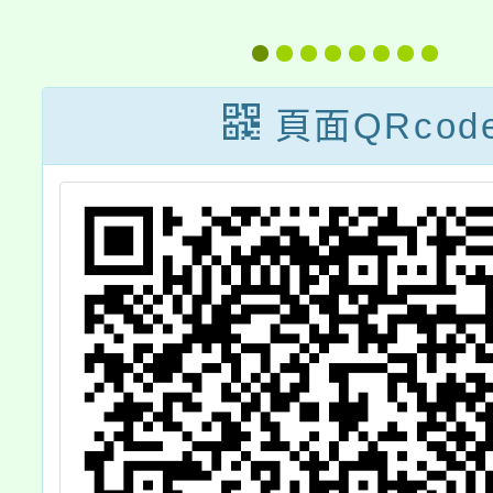
」
下簡稱社家署)委
研
託財團法人中華
民國兒童福利聯
頁面QRcod
盟基金會辦理
「114年兒少遭
親屬擅帶離家服
務研習課程『共
組兒童最佳利益
防護網』」一