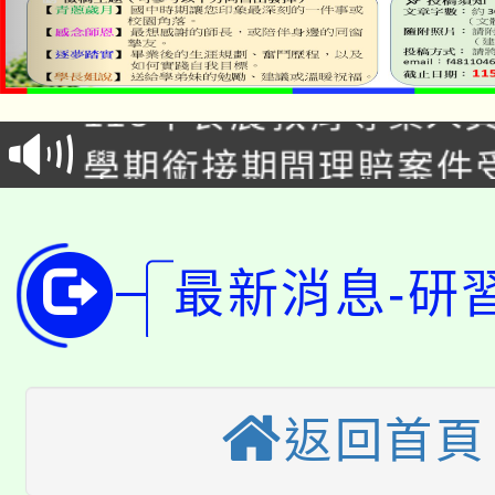
淨零綠生活教案入校路
115年食農教育專業人
會
學期銜接期間理賠案件
程
淨零綠領人才培育課程
學籍身 分審查程序及
公告本校115學年度第1
版
最新消息-研
「2026金融保險知識
代理(課)教師甄選結果(
桃園市115學年度學生
車」活動
公告本校115學年度第
生本土語及新住民語歌
返回首頁
公告本校115學年度第
代理(課)教師甄選結果(