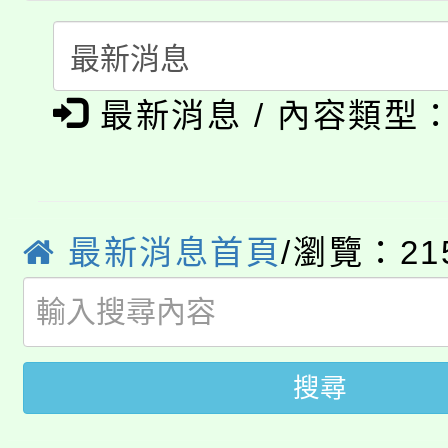
轉知中國文化大學推廣
代理(課)教師甄選結果(
淨零綠生活教案入校路
《TA101》溝通分析
最新消息 / 內容類型
115年食農教育專業人
會
程，歡迎學生輔導中心
學期銜接期間理賠案件
程
心理、諮商輔導、社會
淨零綠領人才培育課程
學籍身 分審查程序及
最新消息首頁
/瀏覽：21
系所師生報名參加。
公告本校115學年度第1
版
「2026金融保險知識
代理(課)教師甄選結果(
桃園市115學年度學生
搜尋
車」活動
公告本校115學年度第
生本土語及新住民語歌