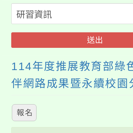
公告本校115學年度第
代理(課)教師甄選結果(
轉知中國文化大學推廣
代理(課)教師甄選結果(
送出
《TA101》溝通分析
程，歡迎學生輔導中心
114年度推展教育部綠
心理、諮商輔導、社會
伴網路成果暨永續校園
系所師生報名參加。
報名