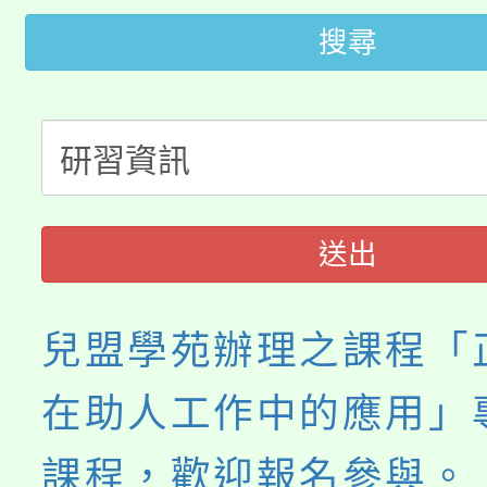
「2026金融保險知識
代理(課)教師甄選結果(
搜尋
桃園市115學年度學生
車」活動
公告本校115學年度第
生本土語及新住民語歌
公告本校115學年度第
代理(課)教師甄選結果(
轉知中國文化大學推廣
代理(課)教師甄選結果(
送出
《TA101》溝通分析
兒盟學苑辦理之課程「
程，歡迎學生輔導中心
在助人工作中的應用」
心理、諮商輔導、社會
系所師生報名參加。
課程，歡迎報名參與。