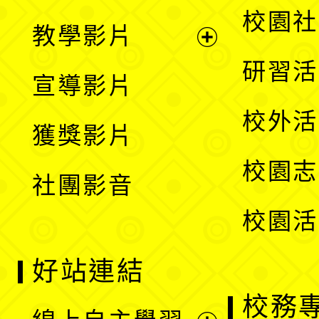
開
展
校園社
教學影片
選
開
展
研習活
宣導影片
單
選
開
校外活
獲獎影片
單
選
校園志
社團影音
單
校園活
好站連結
校務