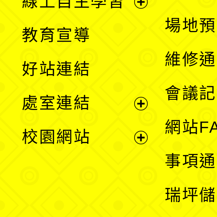
線上自主學習
展
場地預
教育宣導
開
維修通
好站連結
選
會議記
處室連結
單
展
網站F
校園網站
開
展
事項通
選
開
瑞坪儲
單
選