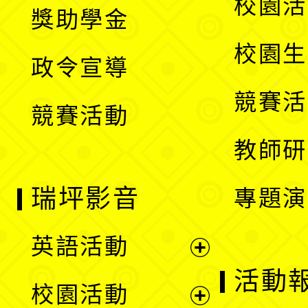
展
校園活
獎助學金
選
開
校園生
政令宣導
單
選
競賽活
競賽活動
單
教師研
瑞坪影音
專題演
英語活動
展
活動
校園活動