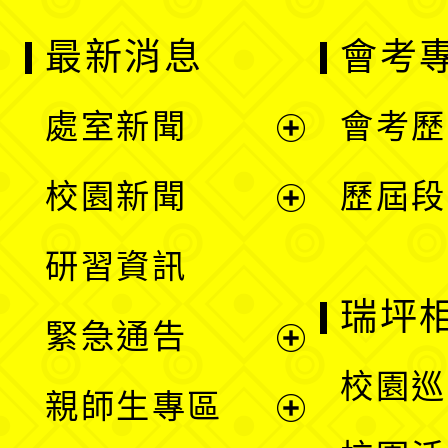
最新消息
會考
處室新聞
會考歷
展
校園新聞
歷屆段
開
展
研習資訊
選
開
瑞坪
緊急通告
單
選
展
校園巡
親師生專區
單
開