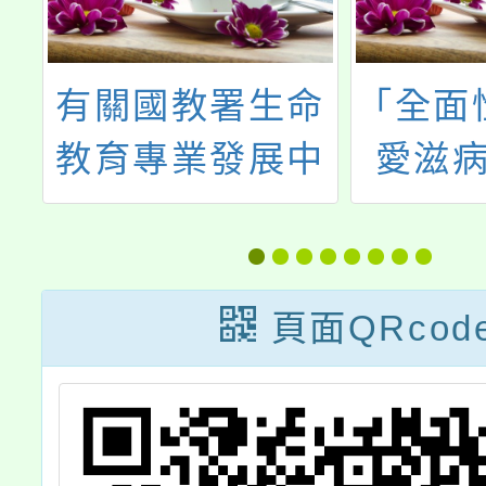
康
有關國教署生命
「全面
計
教育專業發展中
愛滋病
長
心辦理「生命教
畫」之
育議題融入電影
防治宣
『台灣超人』-線
頁面QRcod
上生命聊天室」
線上研習課程一
案，歡迎教師踴