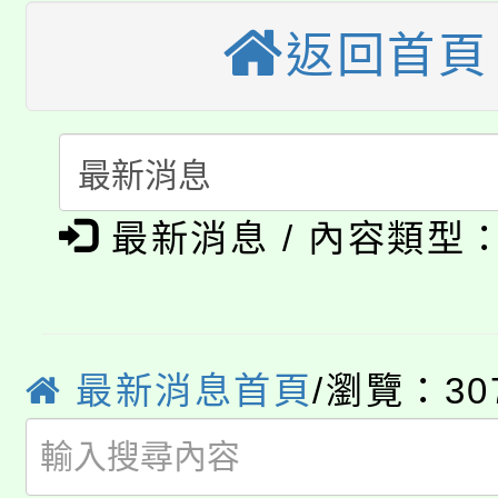
桃園市115學年度學生
車」活動
返回首頁
公告本校115學年度第
生本土語及新住民語歌
公告本校115學年度第
代理(課)教師甄選結果(
轉知中國文化大學推廣
代理(課)教師甄選結果(
淨零綠生活教案入校路
最新消息 / 內容類型
《TA101》溝通分析
115年食農教育專業人
會
程，歡迎學生輔導中心
學期銜接期間理賠案件
程
心理、諮商輔導、社會
最新消息首頁
/瀏覽：30
淨零綠領人才培育課程
學籍身 分審查程序及
系所師生報名參加。
公告本校115學年度第1
版