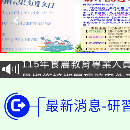
淨零綠生活教案入校路
115年食農教育專業人
會
學期銜接期間理賠案件
程
淨零綠領人才培育課程
學籍身 分審查程序及
最新消息-研
公告本校115學年度第1
版
「2026金融保險知識
代理(課)教師甄選結果(