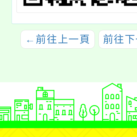
←
前往上一頁
前往下