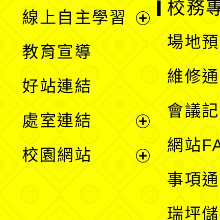
校務
線上自主學習
展
場地預
教育宣導
開
維修通
好站連結
選
會議記
處室連結
單
展
網站F
校園網站
開
展
事項通
選
開
瑞坪儲