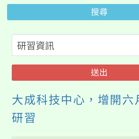
桃園市低收入戶享有免
田徑場及游泳池舉行。
搜尋
大園自造教育及科技中心
視費優惠，中低收入戶
大溪自造教育及科技中心
份教師增能研習
半價優惠，詳情可洽有
淨零綠生活教案入校路
份教師研習
者。
115年食農教育專業人
會
送出
程
大成科技中心，增開六
研習