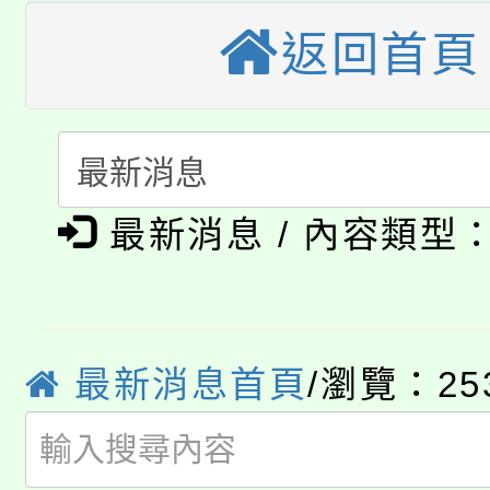
視費優惠，中低收入戶
返回首頁
大溪自造教育及科技中心
份教師增能研習
半價優惠，詳情可洽有
淨零綠生活教案入校路
份教師研習
者。
115年食農教育專業人
會
「本色祭」8/29、30
程
最新消息 / 內容類型
8/21下午1時於龍潭區
場熱烈登場!
YOUNG桃局內行報名
徵才活動。
8月14至27日，桃園
最新消息首頁
/瀏覽：25
局官網。
115年桃園市運動會8/1
開!