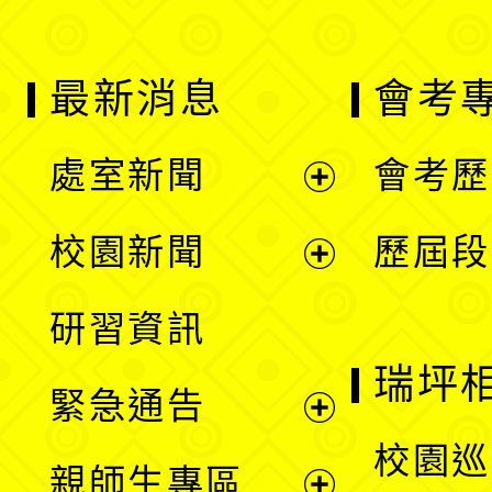
最新消息
會考
處室新聞
會考歷
展
校園新聞
歷屆段
開
展
研習資訊
選
開
瑞坪
緊急通告
單
選
展
校園巡
親師生專區
單