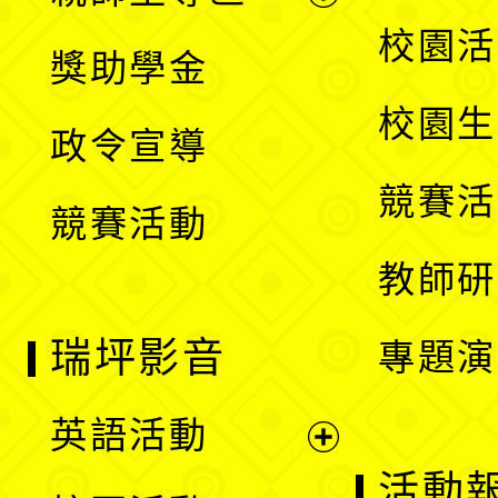
開
展
校園活
獎助學金
選
開
校園生
政令宣導
單
選
競賽活
競賽活動
單
教師研
瑞坪影音
專題演
英語活動
展
活動