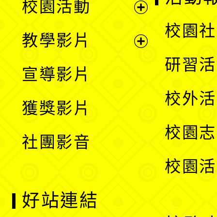
校園活動
開
展
校園社
教學影片
選
開
展
研習活
宣導影片
單
選
開
校外活
獲獎影片
單
選
校園志
社團影音
單
校園活
好站連結