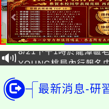
「本色祭」8/29、30
8/21下午1時於龍潭區
場熱烈登場!
YOUNG桃局內行報名
徵才活動。
8月14至27日，桃園
局官網。
115年桃園市運動會8/1
開!
最新消息-研
桃園市低收入戶享有免
田徑場及游泳池舉行。
大園自造教育及科技中心