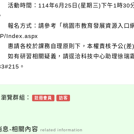
 活動時間：114年6月25日(星期三)下午1時3
。
 報名方式：請參考「桃園市教育發展資源入口網」，網站：ht
P/Index.aspx
 惠請各校於課務自理原則下，本權責核予公(差
 如有研習相關疑義，請逕洽科技中心助理徐瑞霜或科
33#215。
可瀏覽群組：
註冊會員
訪客
消息-相關內容
related information