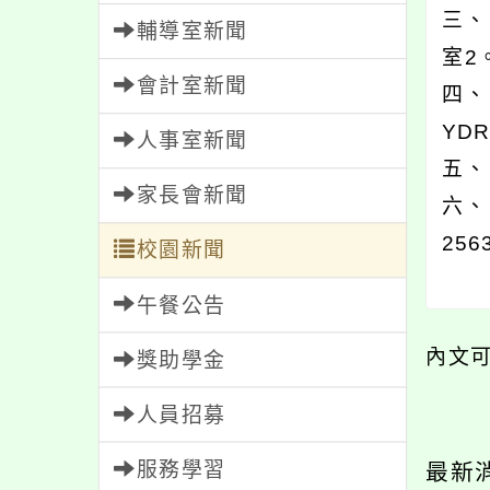
三、
輔導室新聞
室2
會計室新聞
四、
YDR
人事室新聞
五、
家長會新聞
六、
256
校園新聞
午餐公告
內文
獎助學金
人員招募
服務學習
最新