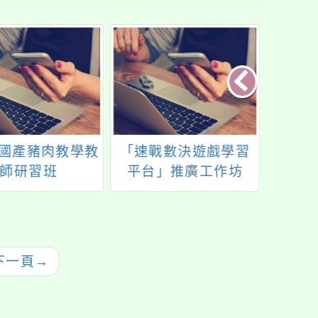
年國產豬肉教學教
「速戰數決遊戲學習
「高
師研習班
平台」推廣工作坊
線上
下一頁
→