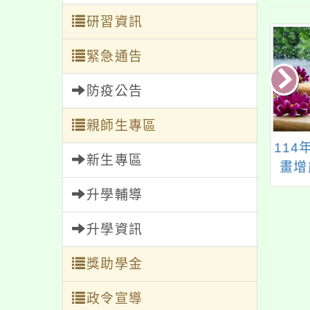
研習資訊
緊急通告
防疫公告
親師生專區
市115年食農教育
轉知本市「114年性別
11
新生專區
廣補助計畫辦理線
暴力社區初級預防推
畫增
上說明會
廣－社區防暴宣講
斗
升學輔導
師」課程訓練，請鼓
勵貴校教師踴躍報名
升學資訊
參加，並准予公差假
獎助學金
出席，請查照。
政令宣導