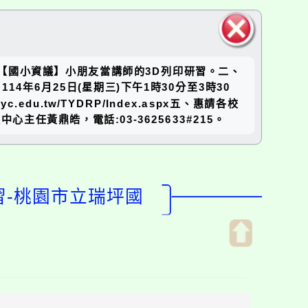
關閉區
】【國小資議】小朋友當講師的3D列印研習。二、
塊
14年6月25日(星期三)下午1時30分至3時30
u.tw/TYDRP/Index.aspx五、惠請各校
黃鼎皓，電話:03-3625633#215。
習-桃園市立瑞坪國
開
啟
上
方