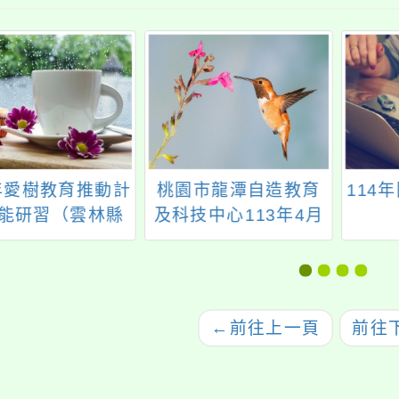
4年愛樹教育推動計
桃園市龍潭自造教育
114
能研習（雲林縣
及科技中心113年4月
南鎮文安國民小
份教師增能研習計畫
學）
←
前往上一頁
前往