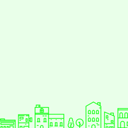
styc
gle、Firefox、Vivaldi、Opera
支援行
 2.5.11
網站語系：zh-TW
eil網站設計工坊
徐嘉裕 Neil hsu