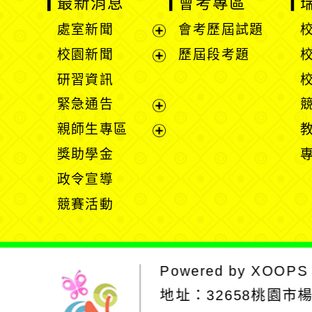
最新消息
會考專區
處室新聞
會考歷屆試題
展
校園新聞
歷屆段考題
開
展
研習資訊
選
開
緊急通告
單
選
展
親師生專區
單
開
展
獎助學金
選
開
政令宣導
單
選
競賽活動
單
Powered by
XOOPS
地址：
32658桃園市