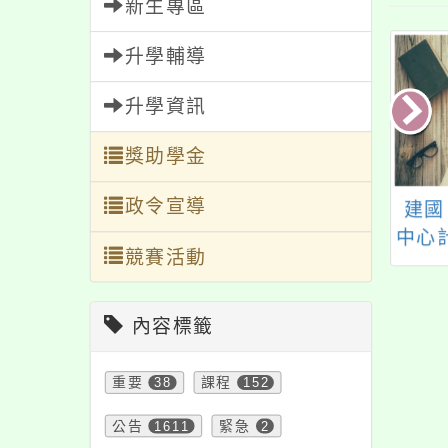
新生專區
升學輔導
升學資訊
獎助學金
政令宣導
知本府家庭暴力暨
財團法人正覺教育基
建國
侵害防治中心辦理
金會辦理生命教育教
中心
競賽活動
5年度「數位性別暴
師研習活動「生命的
月
宣導種子」培力訓
圓滿--尋覓教師的春
資訊一案，歡迎報
天」，補充新增師資
內容標籤
名參與。
教育部核准文號如說
明，請查照。
重要
38
課程
152
公告
1611
緊急
2