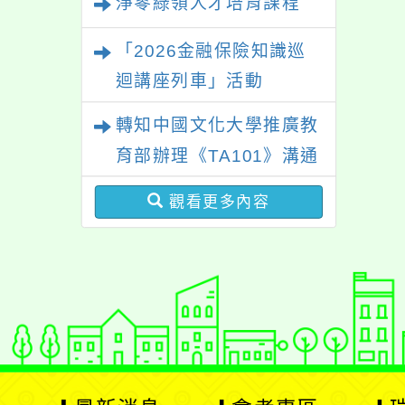
淨零綠領人才培育課程
「2026金融保險知識巡
迴講座列車」活動
轉知中國文化大學推廣教
育部辦理《TA101》溝通
分析基礎認證課程，歡迎
觀看更多內容
學生輔導中心人員，以及
心理、諮商輔導、社會工
作等相關系所師生報名參
加。