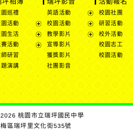
瑞坪相簿
瑞坪影音
活動報名
校園巡禮
英語活動
校園社團
展
校園活動
校園活動
研習活動
開
展
展
校園生活
教學影片
校外活動
選
開
開
展
展
競賽活動
宣導影片
校園志工
單
選
選
開
開
展
教師研習
獲獎影片
校園活動
單
單
選
選
開
專題演講
社團影音
單
單
選
單
2026
桃園市立瑞坪國民中學
楊梅區瑞坪里文化街535號