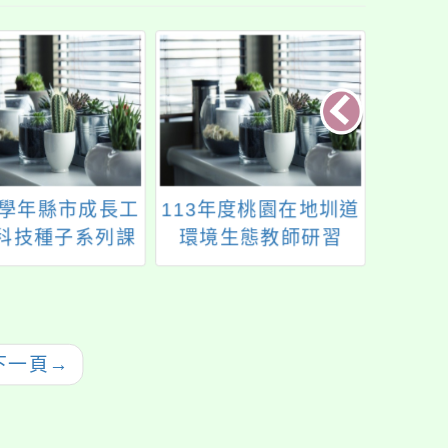
2學年縣市成長工
113年度桃園在地圳道
建國
-科技種子系列課
環境生態教師研習
中心1
程」
教
下一頁
→