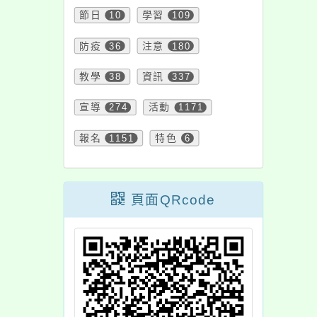
節日
10
學習
109
防疫
36
注意
180
教學
38
資訊
337
宣導
274
活動
1171
報名
1151
特色
6
頁面QRcode