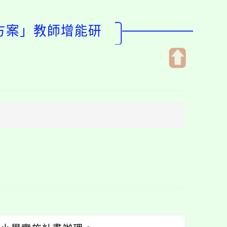
進方案」教師增能研
開
啟
上
方
區
塊