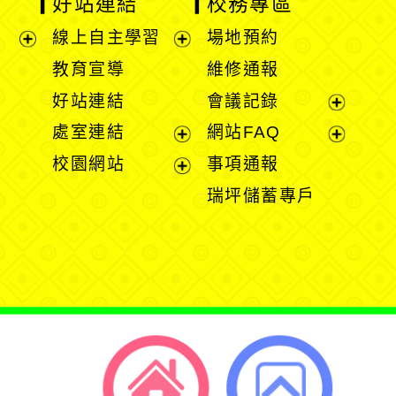
好站連結
校務專區
線上自主學習
場地預約
展
展
教育宣導
維修通報
開
開
好站連結
會議記錄
選
選
展
處室連結
網站FAQ
單
單
開
展
展
校園網站
事項通報
選
開
開
展
瑞坪儲蓄專戶
單
選
選
開
單
單
選
單