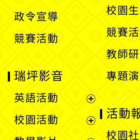
選
開
校園生
政令宣導
單
選
競賽活
競賽活動
單
教師研
瑞坪影音
專題演
英語活動
展
活動
校園活動
開
展
校園社