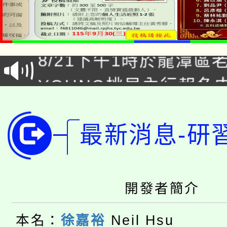
「本色祭」8/29、30
8/21下午1時於龍潭區
場熱烈登場!
YOUNG桃局內行報名
徵才活動。
8月14至27日，桃園
局官網。
115年桃園市運動會8/1
最新消息-研
開!
桃園市低收入戶享有免
田徑場及游泳池舉行。
大園自造教育及科技中心
視費優惠，中低收入戶
開發者簡介
大溪自造教育及科技中心
份教師增能研習
半價優惠，詳情可洽有
本名：
徐嘉裕
Neil Hsu