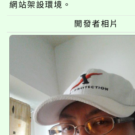
大溪自造教育及科技中心
份教師增能研習
網站架設環境。
半價優惠，詳情可洽有
淨零綠生活教案入校路
份教師研習
者。
開發者相片
115年食農教育專業人
會
程