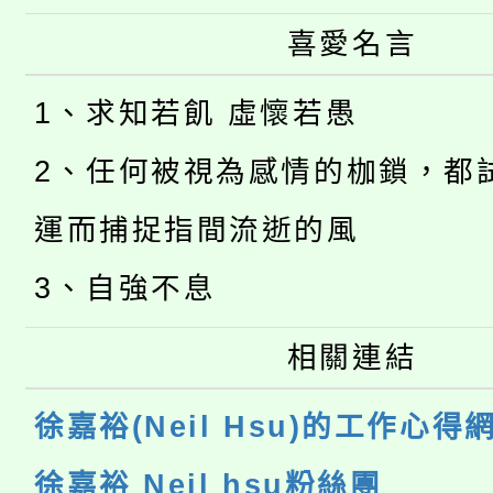
喜愛名言
1、求知若飢 虛懷若愚
2、任何被視為感情的枷鎖，都
運而捕捉指間流逝的風
3、自強不息
相關連結
徐嘉裕(Neil Hsu)的工作心得
徐嘉裕 Neil hsu粉絲團