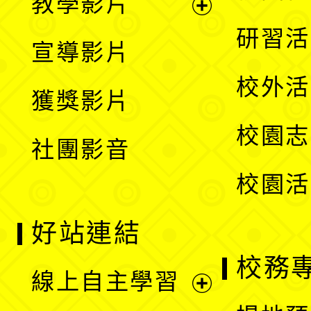
教學影片
選
開
展
研習活
宣導影片
單
選
開
校外活
獲獎影片
單
選
校園志
社團影音
單
校園活
好站連結
校務
線上自主學習