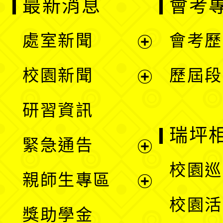
最新消息
會考
處室新聞
會考歷
展
校園新聞
歷屆段
開
展
研習資訊
選
開
瑞坪
緊急通告
單
選
展
校園巡
親師生專區
單
開
展
校園活
獎助學金