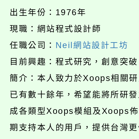
淨零綠生活教案入校路
份教師研習
者。
出生年份：1976年
115年食農教育專業人
會
現職：網站程式設計師
「本色祭」8/29、30
程
任職公司：
Neil網站設計工坊
8/21下午1時於龍潭區
場熱烈登場!
目前興趣：程式研究，創意突破
YOUNG桃局內行報名
徵才活動。
簡介：本人致力於Xoops相關
8月14至27日，桃園
局官網。
115年桃園市運動會8/1
已有數十餘年，希望能將所研發
開!
桃園市低收入戶享有免
成各類型Xoops模組及Xoops
田徑場及游泳池舉行。
大園自造教育及科技中心
視費優惠，中低收入戶
期支持本人的用戶，提供台灣更