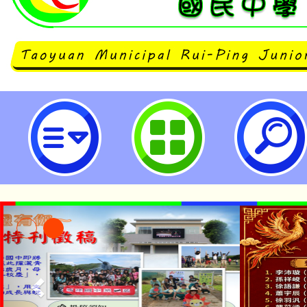
neilrpjhstyc網站設計者：徐嘉裕 N