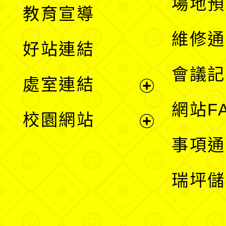
展
場地預
教育宣導
開
維修通
好站連結
選
會議記
處室連結
單
展
網站F
校園網站
開
展
事項通
選
開
瑞坪儲
單
選