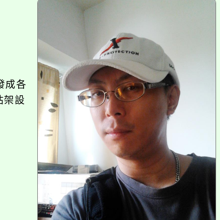
上
方
區
塊
發成各
站架設