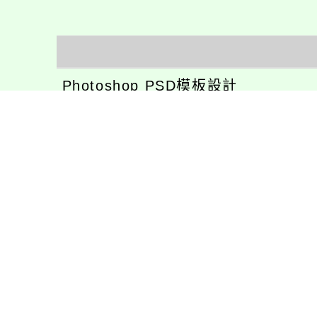
Photoshop PSD模板設計
Xoops佈景/網站/設計開發
Xoops模組功能開發
CentOS環境設置，xampp伺服器建
專長程式：php , JavaScrupt , JQu
1、求知若飢 虛懷若愚
2、任何被視為感情的枷鎖，都試著
3、自強不息