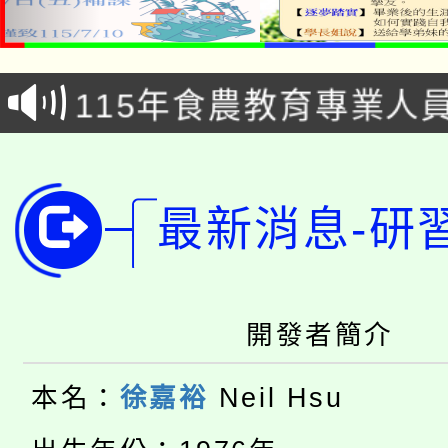
淨零綠生活教案入校路
115年食農教育專業人
會
學期銜接期間理賠案件
程
淨零綠領人才培育課程
學籍身 分審查程序及
最新消息-研
公告本校115學年度第1
版
「2026金融保險知識
代理(課)教師甄選結果(
開發者簡介
桃園市115學年度學生
車」活動
公告本校115學年度第
生本土語及新住民語歌
本名：
徐嘉裕
Neil Hsu
公告本校115學年度第
代理(課)教師甄選結果(