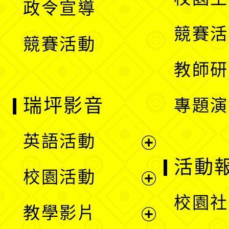
政令宣導
單
選
競賽活
競賽活動
單
教師研
瑞坪影音
專題演
英語活動
展
活動
校園活動
開
展
校園社
教學影片
選