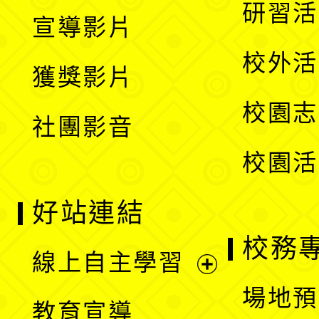
開
展
研習活
宣導影片
單
選
開
校外活
獲獎影片
單
選
校園志
社團影音
單
校園活
好站連結
校務
線上自主學習
展
場地預
教育宣導