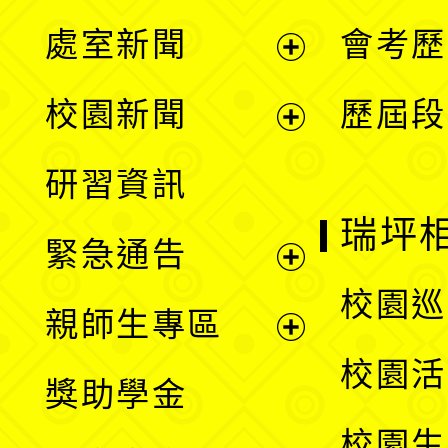
處室新聞
會考歷
展
校園新聞
歷屆段
開
展
研習資訊
選
開
瑞坪
緊急通告
單
選
展
校園巡
親師生專區
單
開
展
校園活
獎助學金
選
開
校園生