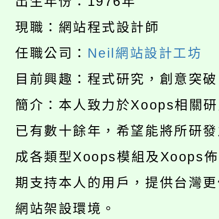
出生年份：1976年
轉知中國文化大學推廣
代理(課)教師甄選結果(
現職：網站程式設計師
淨零綠生活教案入校路
《TA101》溝通分析
任職公司：
Neil網站設計工坊
115年食農教育專業人
會
程，歡迎學生輔導中心
目前興趣：程式研究，創意突破
學期銜接期間理賠案件
程
心理、諮商輔導、社會
簡介：本人致力於Xoops相關
淨零綠領人才培育課程
學籍身 分審查程序及
系所師生報名參加。
已有數十餘年，希望能將所研發
公告本校115學年度第1
版
成各類型Xoops模組及Xoops
「2026金融保險知識
代理(課)教師甄選結果(
期支持本人的用戶，提供台灣更
桃園市115學年度學生
車」活動
網站架設環境。
公告本校115學年度第