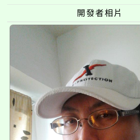
生本土語及新住民語歌
公告本校115學年度第
開發者相片
代理(課)教師甄選結果(
轉知中國文化大學推廣
代理(課)教師甄選結果(
《TA101》溝通分析
程，歡迎學生輔導中心
心理、諮商輔導、社會
系所師生報名參加。