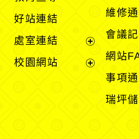
開
維修通
好站連結
選
會議記
處室連結
單
展
網站F
校園網站
開
展
事項通
選
開
瑞坪儲
單
選
單