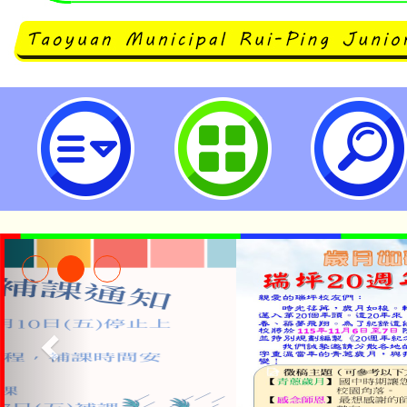
neilrpjhstyc網站設計者：徐嘉裕 N