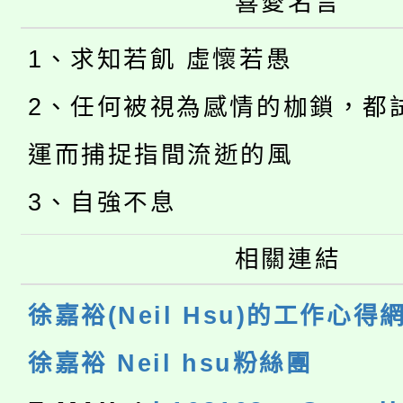
喜愛名言
1、求知若飢 虛懷若愚
2、任何被視為感情的枷鎖，都
運而捕捉指間流逝的風
3、自強不息
相關連結
徐嘉裕(Neil Hsu)的工作心得
徐嘉裕 Neil hsu粉絲團