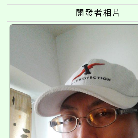
公告本校115學年度第
開發者相片
代理(課)教師甄選結果(
轉知中國文化大學推廣
代理(課)教師甄選結果(
《TA101》溝通分析
程，歡迎學生輔導中心
心理、諮商輔導、社會
系所師生報名參加。