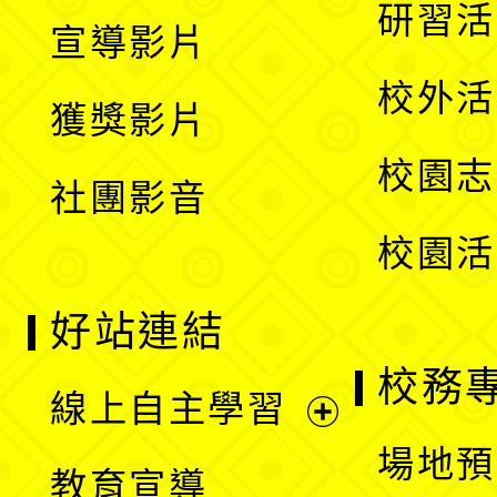
開
展
研習活
宣導影片
單
選
開
校外活
獲獎影片
單
選
校園志
社團影音
單
校園活
好站連結
校務
線上自主學習
展
場地預
教育宣導