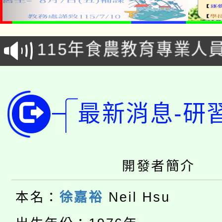
淨零綠生活教案入校路
115年食農教育專業人
會
學期銜接期間理賠案件
程
淨零綠領人才培育課程
學籍身 分審查程序及
最新消息-研
公告本校115學年度第1
版
「2026金融保險知識
代理(課)教師甄選結果(
開發者簡介
桃園市115學年度學生
車」活動
公告本校115學年度第
生本土語及新住民語歌
本名：
徐嘉裕
Neil Hsu
公告本校115學年度第
代理(課)教師甄選結果(