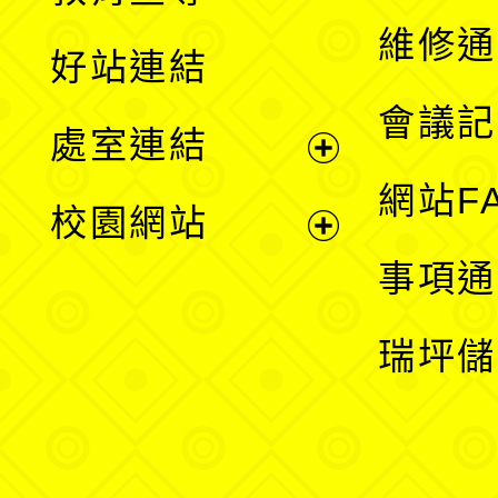
開
維修通
好站連結
選
會議記
處室連結
單
展
網站F
校園網站
開
展
事項通
選
開
瑞坪儲
單
選
單