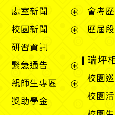
處室新聞
會考歷
展
校園新聞
歷屆段
開
展
研習資訊
選
開
瑞坪
緊急通告
單
選
展
校園巡
親師生專區
單
開
展
校園活
獎助學金
選
開
校園生