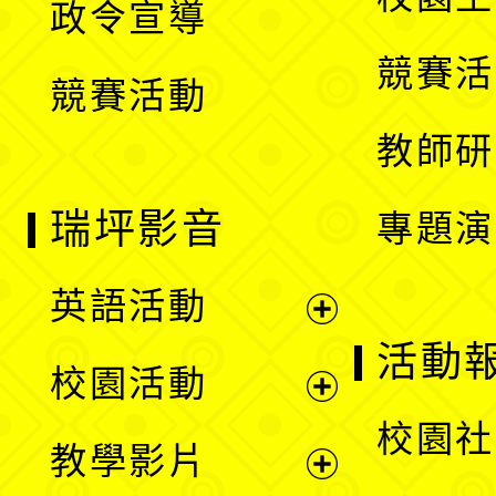
政令宣導
單
選
競賽活
競賽活動
單
教師研
瑞坪影音
專題演
英語活動
展
活動
校園活動
開
展
校園社
教學影片
選