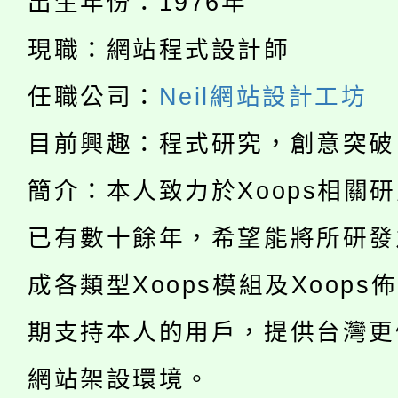
出生年份：1976年
轉知中國文化大學推廣
代理(課)教師甄選結果(
現職：網站程式設計師
淨零綠生活教案入校路
《TA101》溝通分析
任職公司：
Neil網站設計工坊
115年食農教育專業人
會
程，歡迎學生輔導中心
目前興趣：程式研究，創意突破
學期銜接期間理賠案件
程
心理、諮商輔導、社會
簡介：本人致力於Xoops相關
淨零綠領人才培育課程
學籍身 分審查程序及
系所師生報名參加。
已有數十餘年，希望能將所研發
公告本校115學年度第1
版
成各類型Xoops模組及Xoops
「2026金融保險知識
代理(課)教師甄選結果(
期支持本人的用戶，提供台灣更
桃園市115學年度學生
車」活動
網站架設環境。
公告本校115學年度第
生本土語及新住民語歌