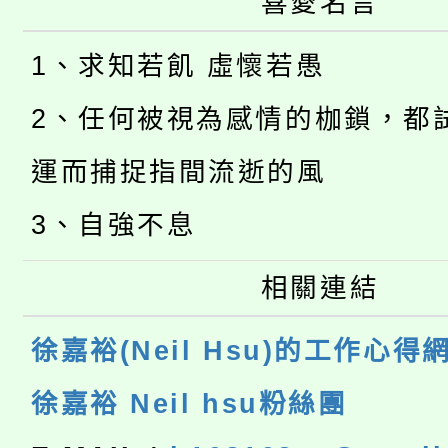
喜愛名言
1、求知若飢 虛懷若愚
2、任何被視為感情的枷鎖，都
運而捕捉指間流逝的風
3、自強不息
相關連結
徐嘉裕(Neil Hsu)的工作心得
徐嘉裕 Neil hsu粉絲團