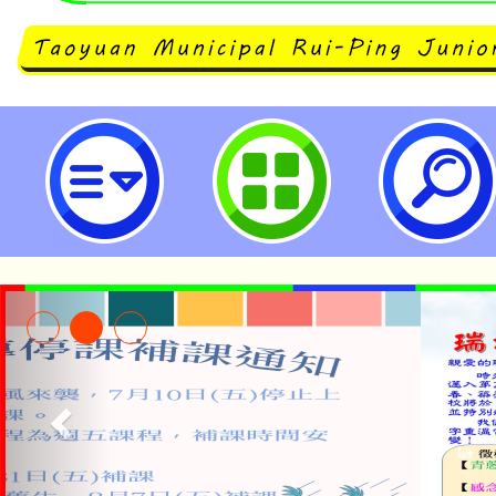
neilrpjhstyc網站設計者：徐嘉裕 N