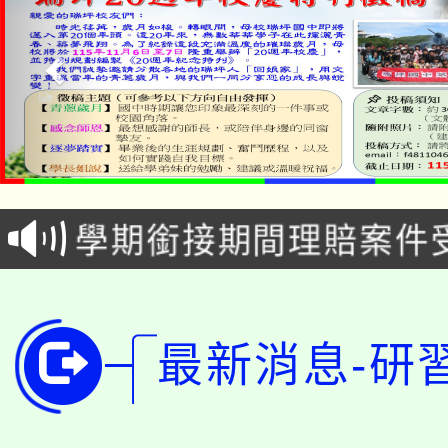
淨零綠生活教案入校路
115年食農教育專業人
會
學期銜接期間理賠案件
程
淨零綠領人才培育課程
學籍身 分審查程序及
公告本校115學年度第1
版
最新消息-研
「2026金融保險知識
代理(課)教師甄選結果(
桃園市115學年度學生
車」活動