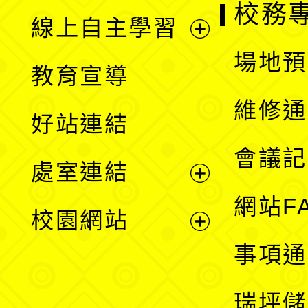
校務
線上自主學習
展
場地預
教育宣導
開
維修通
好站連結
選
會議記
處室連結
單
展
網站F
校園網站
開
展
事項通
選
開
瑞坪儲