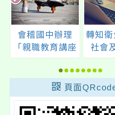
轉知衛生福利部
忠貞國
座
社會及家庭署
園市1
子
（下稱社家署）
「校園
價
委託財團法人勵
活」教
本
馨社會福利事業
獎勵計
頁面QRcod
家
基金會辦理
貴校
參
「115年度未滿