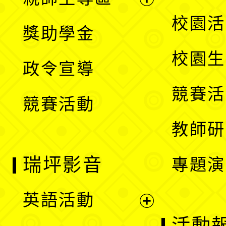
單
開
展
校園活
獎助學金
選
開
校園生
政令宣導
單
選
競賽活
競賽活動
單
教師研
瑞坪影音
專題演
英語活動
展
活動