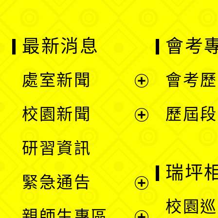
最新消息
會考
處室新聞
會考歷
展
校園新聞
歷屆段
開
展
研習資訊
選
開
瑞坪
緊急通告
單
選
展
校園巡
親師生專區