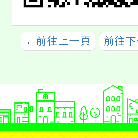
←
前往上一頁
前往下