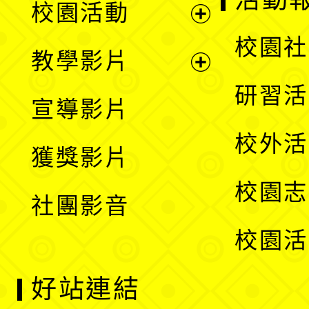
校園活動
開
展
校園社
教學影片
選
開
展
研習活
宣導影片
單
選
開
校外活
獲獎影片
單
選
校園志
社團影音
單
校園活
好站連結