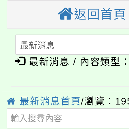
公告本校115學年度第
生本土語及新住民語歌
返回首頁
公告本校115學年度第
代理(課)教師甄選結果(
轉知中國文化大學推廣
代理(課)教師甄選結果(
淨零綠生活教案入校路
《TA101》溝通分析
最新消息 / 內容類型
115年食農教育專業人
會
程，歡迎學生輔導中心
學期銜接期間理賠案件
程
心理、諮商輔導、社會
淨零綠領人才培育課程
學籍身 分審查程序及
系所師生報名參加。
最新消息首頁
/瀏覽：19
公告本校115學年度第1
版
「2026金融保險知識
代理(課)教師甄選結果(