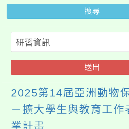
桃園市115學年度學生
車」活動
搜尋
公告本校115學年度第
生本土語及新住民語歌
公告本校115學年度第
代理(課)教師甄選結果(
轉知中國文化大學推廣
代理(課)教師甄選結果(
《TA101》溝通分析
送出
程，歡迎學生輔導中心
2025第14屆亞洲動物
心理、諮商輔導、社會
－擴大學生與教育工作
系所師生報名參加。
業計畫