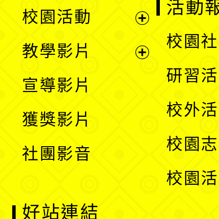
展
活動
校園活動
開
展
校園社
教學影片
選
開
展
研習活
宣導影片
單
選
開
校外活
獲獎影片
單
選
校園志
社團影音
單
校園活
好站連結