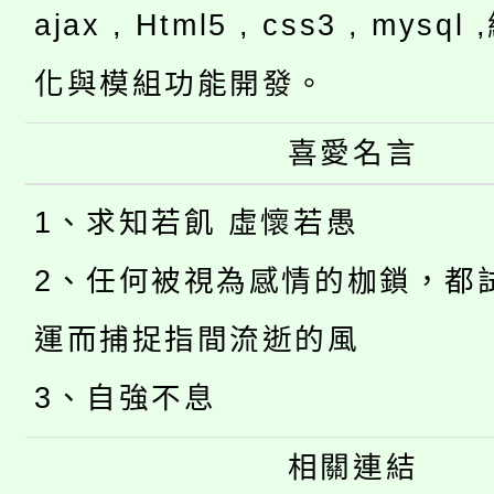
ajax , Html5 , css3 , mysq
化與模組功能開發。
喜愛名言
1、求知若飢 虛懷若愚
2、任何被視為感情的枷鎖，都
運而捕捉指間流逝的風
3、自強不息
相關連結