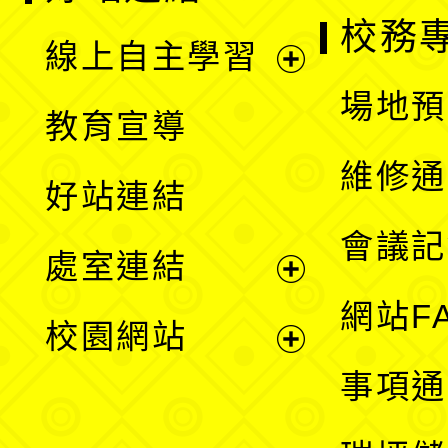
校務
線上自主學習
展
場地預
教育宣導
開
維修通
好站連結
選
會議記
處室連結
單
展
網站F
校園網站
開
展
事項通
選
開