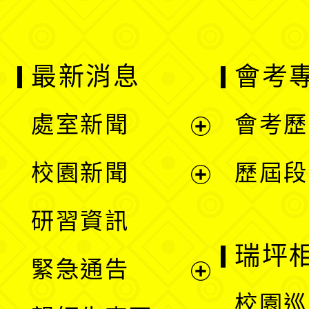
最新消息
會考
處室新聞
會考歷
展
校園新聞
歷屆段
開
展
研習資訊
選
開
瑞坪
緊急通告
單
選
展
校園巡