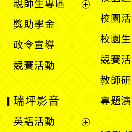
親師生專區
單
開
展
校園活
獎助學金
選
開
校園生
政令宣導
單
選
競賽活
競賽活動
單
教師研
瑞坪影音
專題演
英語活動