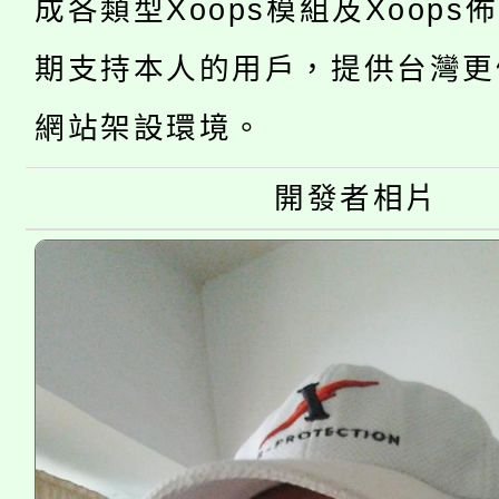
成各類型Xoops模組及Xoops
「2026金融保險知識
代理(課)教師甄選結果(
期支持本人的用戶，提供台灣更
桃園市115學年度學生
車」活動
網站架設環境。
公告本校115學年度第
生本土語及新住民語歌
公告本校115學年度第
開發者相片
代理(課)教師甄選結果(
轉知中國文化大學推廣
代理(課)教師甄選結果(
《TA101》溝通分析
程，歡迎學生輔導中心
心理、諮商輔導、社會