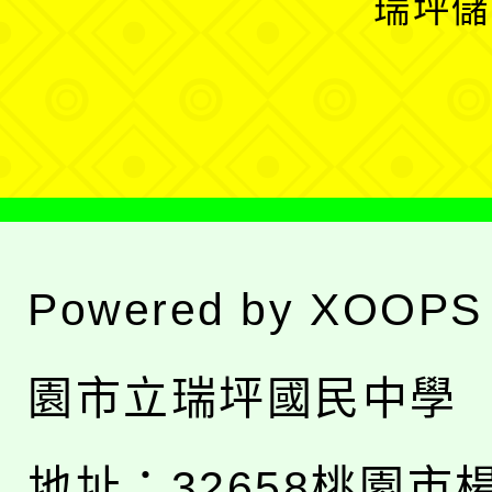
瑞坪儲
單
選
單
Powered by
XOOPS
園市立瑞坪國民中學
地址：
32658桃園市