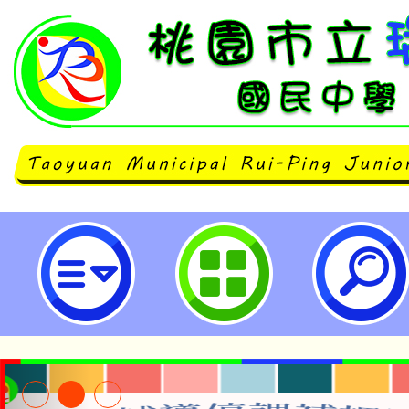
neilrpjhstyc網站設計者：徐嘉裕 N