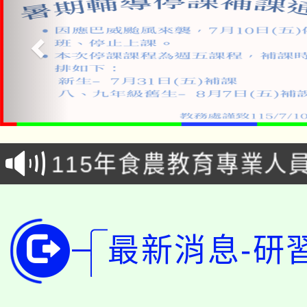
淨零綠生活教案入校路
115年食農教育專業人
會
學期銜接期間理賠案件
程
淨零綠領人才培育課程
學籍身 分審查程序及
最新消息-研
公告本校115學年度第1
版
「2026金融保險知識
代理(課)教師甄選結果(