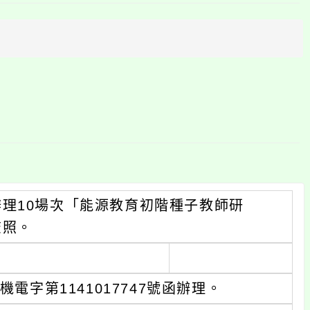
上
方
區
塊
理10場次「能源教育初階種子教師研
查照。
電字第1141017747號函辦理。