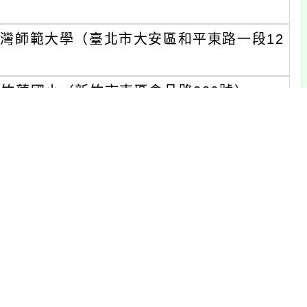
立臺灣師範大學（臺北市大安區和平東路一段12
市竹蓮國小（新竹市東區食品路226號）。
市興雅國小（臺北市信義區基隆路一段83巷9
市民族國小（嘉義市東區民族路235號）。
雄市路竹區大社國小 （高雄市路竹區大社路24
市進德國小 （臺中市東區進化路135號） 。
縣永靖國小 （彰化縣永靖鄉中山路二段65