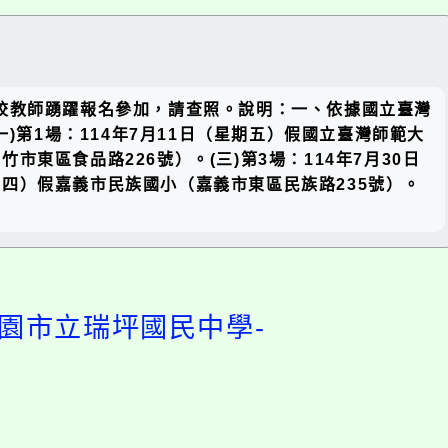
關閉區
校教師踴躍報名參加，請查照。說明：一、依據國立臺灣
塊
(一)第1場：114年7月11日（星期五）假國立臺灣師範大
市東區食品路226號）。(三)第3場：114年7月30日
星期四）假嘉義市民族國小（嘉義市東區民族路235號）。
桃園市立瑞坪國民中學-
開
啟