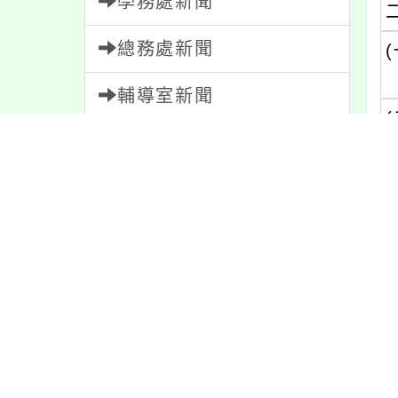
學務處新聞
總務處新聞
(
輔導室新聞
(
會計室新聞
(
人事室新聞
(
家長會新聞
(
校園新聞
午餐公告
(
(
獎助學金