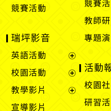
競賽活
競賽活動
單
教師研
瑞坪影音
專題演
英語活動
展
活動
校園活動
開
展
校園社
教學影片
選
開
展
研習活
宣導影片
單