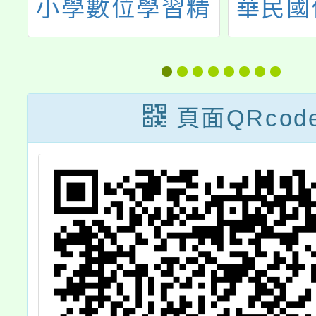
創
小學數位學習精
華民國
進方案」B1科技
慈善事
輔助自主學習工
辦理「
作坊(修正)
成長營
頁面QRcod
章，歡
名