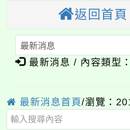
大溪自造教育及科技中心
返回首頁
份教師增能研習
半價優惠，詳情可洽有
淨零綠生活教案入校路
份教師研習
者。
115年食農教育專業人
會
「本色祭」8/29、30
程
最新消息 / 內容類型
8/21下午1時於龍潭區
場熱烈登場!
YOUNG桃局內行報名
徵才活動。
8月14至27日，桃園
局官網。
最新消息首頁
/瀏覽：20
115年桃園市運動會8/1
開!
桃園市低收入戶享有免