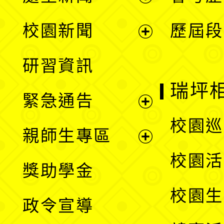
展
校園新聞
歷屆段
開
展
研習資訊
選
開
瑞坪
緊急通告
單
選
展
校園巡
親師生專區
單
開
展
校園活
獎助學金
選
開
校園生
政令宣導
單
選