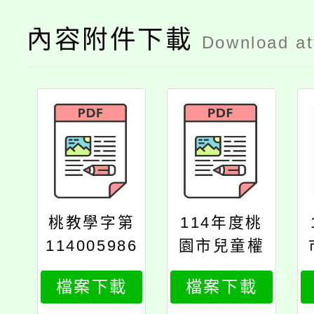
內容附件下載
Download a
桃教學字第
114年度桃
114005986
園市兒童權
6號
利公約教育
檔案下載
檔案下載
訓練報名簡