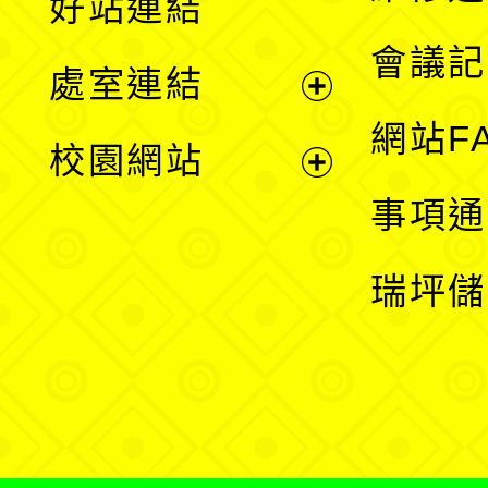
好站連結
選
會議記
處室連結
單
展
網站F
校園網站
開
展
事項通
選
開
瑞坪儲
單
選
單