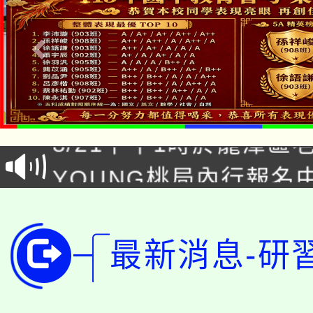
「本色祭」8/29、30
8/21下午1時於龍潭區
場熱烈登場!
YOUNG桃局內行報名
徵才活動。
8月14至27日，桃園
局官網。
115年桃園市運動會8/1
開!
最新消息-研
桃園市低收入戶享有免
田徑場及游泳池舉行。
大園自造教育及科技中心
視費優惠，中低收入戶