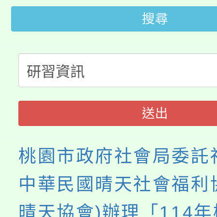
田徑場及游泳池舉行。
搜尋
大園自造教育及科技中心
視費優惠，中低收入戶
大溪自造教育及科技中心
份教師增能研習
半價優惠，詳情可洽有
淨零綠生活教案入校路
份教師研習
者。
115年食農教育專業人
會
送出
程
桃園市政府社會局委託
中華民國晴天社會福利
晴天協會)辦理「114