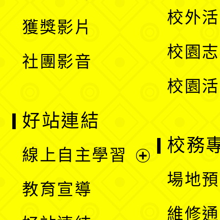
選
開
校外活
獲獎影片
單
選
校園志
社團影音
單
校園活
好站連結
校務
線上自主學習
展
場地預
教育宣導
開
維修通