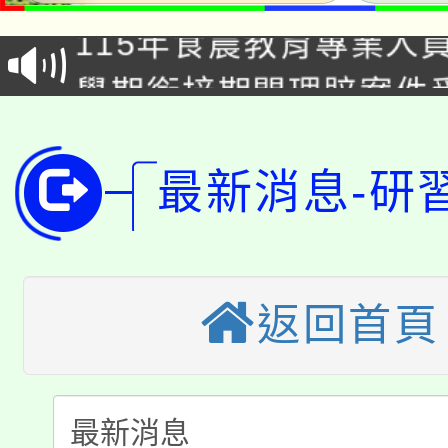
115年食農教育專業人
會
學期銜接期間理賠案件
程
淨零綠領人才培育課程
學籍身 分審查程序及
公告本校115學年度第1
最新消息-研
版
「2026金融保險知識
代理(課)教師甄選結果(
桃園市115學年度學生
車」活動
返回首頁
公告本校115學年度第
生本土語及新住民語歌
公告本校115學年度第
代理(課)教師甄選結果(
轉知中國文化大學推廣
代理(課)教師甄選結果(