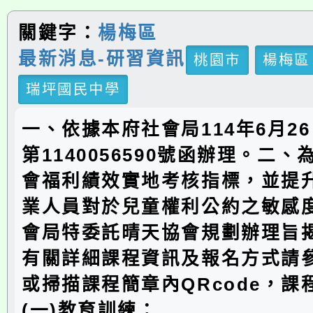
關鍵字：
楊梅區
最新消息-研習資訊
桃園市
楊梅區
瑞坪國民中學
一、依據本府社會局114年6月2
第1140056590號函辦理。二
會福利績效實地考核指標，並提
業人員對於兒童權利公約之敏感
會局特委託晴天協會規劃辦理旨
有關詳細課程資訊及報名方式請
或掃描課程簡章內QRcode，課
(一)教育訓練：