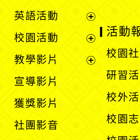
英語活動
展
活動
校園活動
開
展
校園社
教學影片
選
開
展
研習活
宣導影片
單
選
開
校外活
獲獎影片
單
選
校園志
社團影音
單