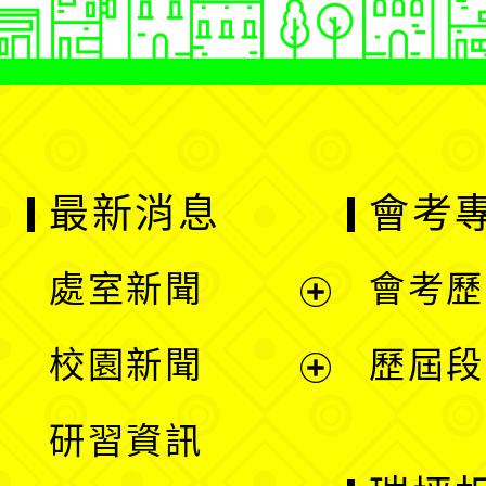
最新消息
會考
處室新聞
會考歷
展
校園新聞
歷屆段
開
展
研習資訊
選
開