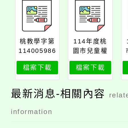
桃教學字第
114年度桃
114005986
園市兒童權
6號
利公約教育
檔案下載
檔案下載
訓練報名簡
章
最新消息-相關內容
relat
information