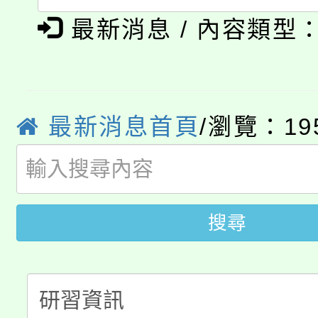
淨零綠生活教案入校路
《TA101》溝通分析
最新消息 / 內容類型
115年食農教育專業人
會
程，歡迎學生輔導中心
學期銜接期間理賠案件
程
心理、諮商輔導、社會
最新消息首頁
/瀏覽：19
淨零綠領人才培育課程
學籍身 分審查程序及
系所師生報名參加。
公告本校115學年度第1
版
「2026金融保險知識
代理(課)教師甄選結果(
搜尋
桃園市115學年度學生
車」活動
公告本校115學年度第
生本土語及新住民語歌
公告本校115學年度第
代理(課)教師甄選結果(