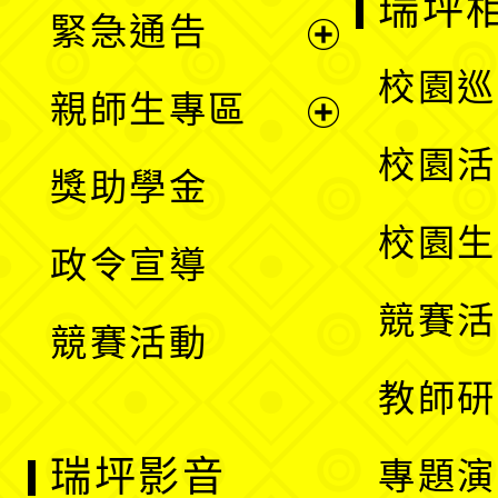
瑞坪
緊急通告
單
選
展
校園巡
親師生專區
單
開
展
校園活
獎助學金
選
開
校園生
政令宣導
單
選
競賽活
競賽活動
單
教師研
瑞坪影音
專題演