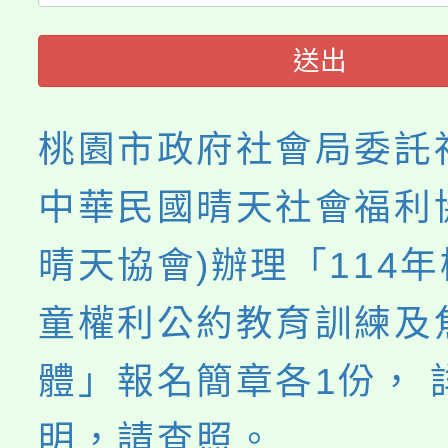
轉知中國文化大學推廣
代理(課)教師甄選結果(
送出
《TA101》溝通分析
程，歡迎學生輔導中心
桃園市政府社會局委託
心理、諮商輔導、社會
中華民國晴天社會福利
系所師生報名參加。
晴天協會)辦理「114
童權利公約教育訓練及
體」報名簡章各1份， 
明，請查照。