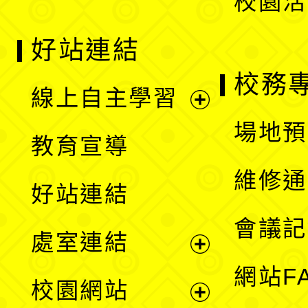
校園活
好站連結
校務
線上自主學習
展
場地預
教育宣導
開
維修通
好站連結
選
會議記
處室連結
單
展
網站F
校園網站