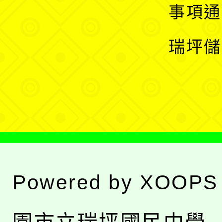
開
展
事項通
選
開
瑞坪儲
單
選
單
Powered by
XOOPS