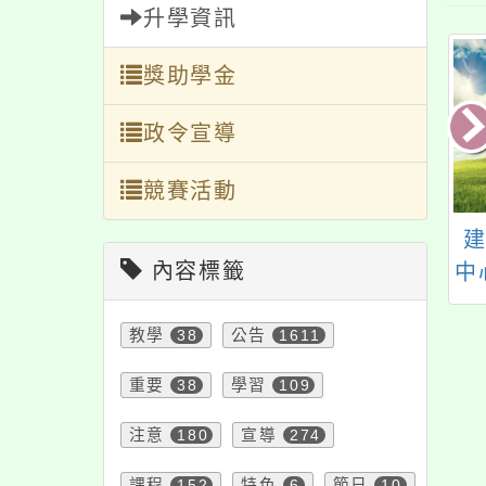
升學資訊
獎助學金
政令宣導
競賽活動
崁自造教育及科技
「113學年度資訊安全
內容標籤
114年1月份教師
議題研習活動」
中
增能研習
教學
38
公告
1611
重要
38
學習
109
注意
180
宣導
274
課程
152
特色
6
節日
10