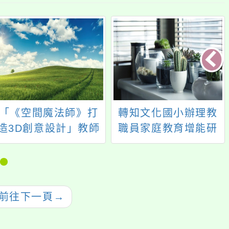
「《空間魔法師》打
轉知文化國小辦理教
造3D創意設計」教師
職員家庭教育增能研
研習
習，歡迎本校教師報
名參加。
前往下一頁
→