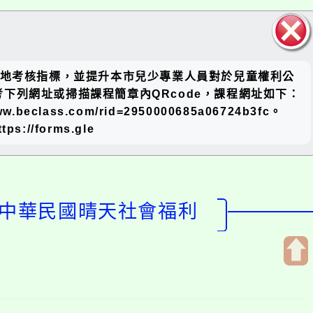
關閉區
績效實地考核指標，並提升本市兒少專業人員對於兒童權利公
塊
下列網址或掃描課程簡章內QRcode，課程網址如下：
w.beclass.com/rid=2950000685a06724b3fc。
/forms.gle
人中華民國晴天社會福利
開
啟
上