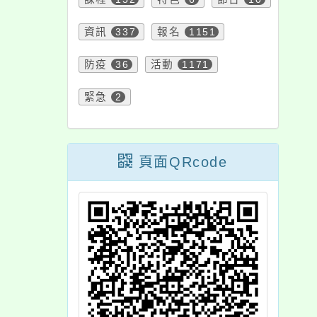
資訊
337
報名
1151
防疫
36
活動
1171
緊急
2
頁面QRcode