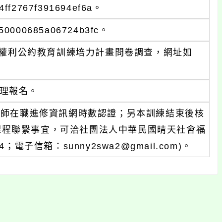
4ff2767f391694ef6a。
950000685a06724b3fc。
童權利公約教育訓練培力計畫問卷調查，網址如
。
理報名。
教師在職進修資訊網時數認證；另本訓練結束後核
，課程聯繫事宜，可洽社團法人中華民國晴天社會福
；電子信箱：sunny2swa2@gmail.com)。