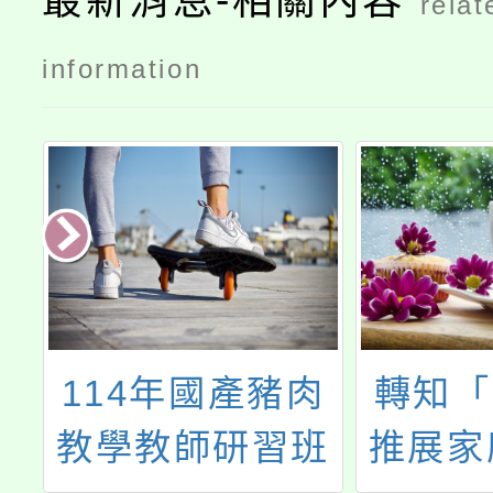
最新消息-相關內容
relat
information
講
114年國產豬肉
轉知「
—
教學教師研習班
推展家