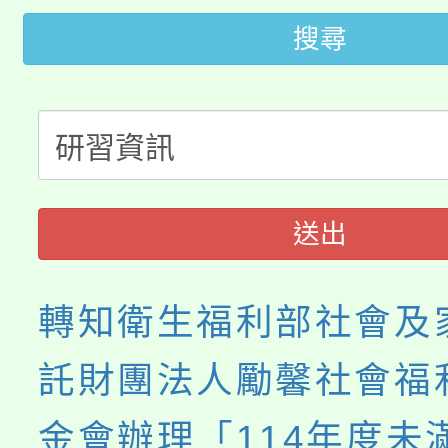
桃園市低收入戶享有免
田徑場及游泳池舉行。
搜尋
大園自造教育及科技中心
視費優惠，中低收入戶
大溪自造教育及科技中心
份教師增能研習
半價優惠，詳情可洽有
淨零綠生活教案入校路
份教師研習
者。
115年食農教育專業人
會
送出
程
轉知衛生福利部社會及
託財團法人勵馨社會福
金會辦理「114年度未