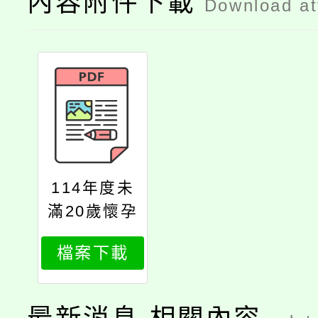
內容附件下載
Download a
114年度未
滿20歲懷孕
服務專業人
檔案下載
員教育訓練
通識課程簡
章