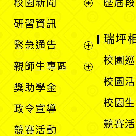
校園新聞
歷屆段
開
展
研習資訊
選
開
瑞坪
緊急通告
單
選
展
校園巡
親師生專區
單
開
展
校園活
獎助學金
選
開
校園生
政令宣導
單
選
競賽活
競賽活動
單