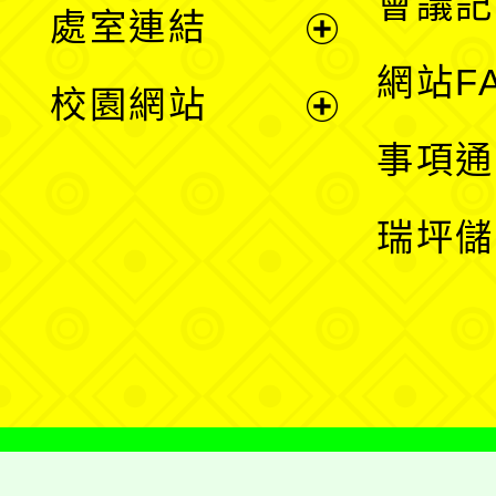
會議記
處室連結
單
展
網站F
校園網站
開
展
事項通
選
開
瑞坪儲
單
選
單