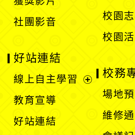
獲獎影片
單
選
校園志
社團影音
單
校園活
好站連結
校務
線上自主學習
展
場地預
教育宣導
開
維修通
好站連結
選