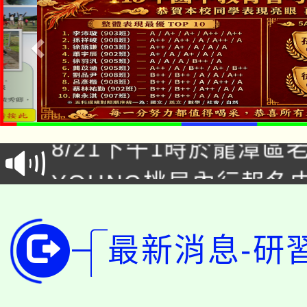
「本色祭」8/29、30
8/21下午1時於龍潭區
場熱烈登場!
YOUNG桃局內行報名
徵才活動。
8月14至27日，桃園
局官網。
115年桃園市運動會8/1
最新消息-研
開!
桃園市低收入戶享有免
田徑場及游泳池舉行。