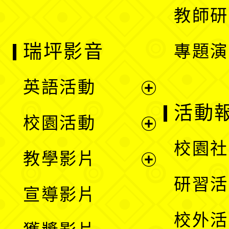
教師研
瑞坪影音
專題演
英語活動
展
活動
校園活動
開
展
校園社
教學影片
選
開
展
研習活
宣導影片
單
選
開
校外活