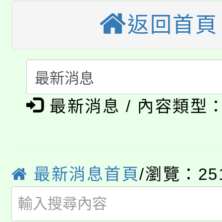
大園自造教育及科技中心
視費優惠，中低收入戶
返回首頁
大溪自造教育及科技中心
份教師增能研習
半價優惠，詳情可洽有
淨零綠生活教案入校路
份教師研習
者。
115年食農教育專業人
會
「本色祭」8/29、30
程
最新消息 / 內容類型
8/21下午1時於龍潭區
場熱烈登場!
YOUNG桃局內行報名
徵才活動。
最新消息首頁
/瀏覽：25
8月14至27日，桃園
局官網。
115年桃園市運動會8/1
開!