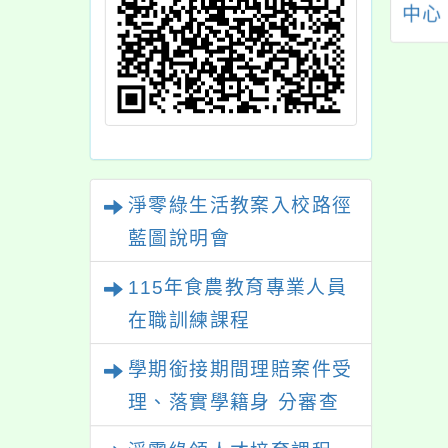
人正覺教育基金會
中心辦理114年12月
中心
辦生命教育「生命
及115年1月教師研習
程資
圓滿－尋覓教師的
家長
天」教師研習活
婚伴
，歡迎報名參加，
資
請查照。
淨零綠生活教案入校路徑
藍圖說明會
115年食農教育專業人員
在職訓練課程
學期銜接期間理賠案件受
理、落實學籍身 分審查
程序及理賠申請書改版