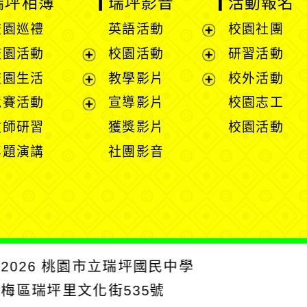
瑞坪相簿
瑞坪影音
活動報名
校園巡禮
英語活動
校園社團
展
校園活動
校園活動
研習活動
開
展
展
校園生活
教學影片
校外活動
選
開
開
展
展
競賽活動
宣導影片
校園志工
單
選
選
開
開
展
教師研習
獲獎影片
校園活動
單
單
選
選
開
專題演講
社團影音
單
單
選
單
2026
桃園市立瑞坪國民中學
楊梅區瑞坪里文化街535號