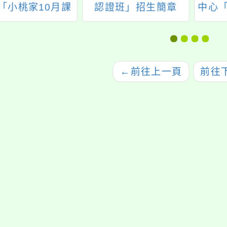
「小桃家10月課
認證班」招生簡章
中心
訊」、「青少年
資訊」
讀書會」、「新
人系
侶成長營」相關
福婚
訊，歡迎報名參
「性
←
前往上一頁
前往
加。
坊」
活婚
等，