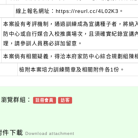
線上報名網址：https://reurl.cc/4L02K3。
本案設有考評機制，通過訓練成為宣講種子者，將納
防中心或自行媒合入校推廣場次，且須確實紀錄宣講
理，請參訓人員務必詳加留意。
本案倘有相關疑義，得洽本府家防中心綜合規劃組陳相銘社工
檢附本案培力訓練簡章及相關附件各1份。
可瀏覽群組：
註冊會員
訪客
附件下載
Download attachment