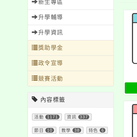
新生專區
升學輔導
升學資訊
獎助學金
政令宣導
競賽活動
內容標籤
活動
1171
資訊
337
節日
10
教學
38
特色
6