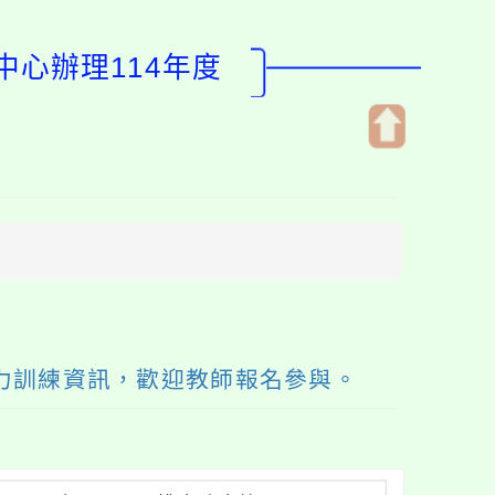
中心辦理114年度
開
啟
上
方
區
塊
力訓練資訊，歡迎教師報名參與。