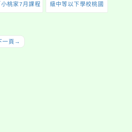
「小桃家7月課程
級中等以下學校桃國
網絡
、「Hello!新鮮
際教育交流聯盟第三
想像
列講座」、「幸
區(桃園、金門、連
姻系列講座」、
江)-國際交流SOP及
別平等教育工作
推廣學校規劃英文介
下一頁
→
及「預約幸福生
面網站研習」
前教育工作坊」
歡迎報名參加！