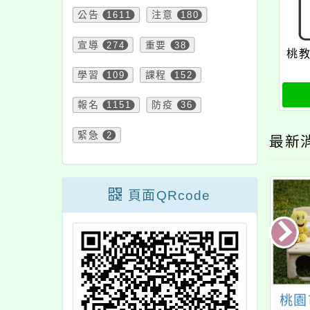
公告
1611
注意
180
宣導
274
重要
38
桃教
學習
109
課程
152
報名
1151
防疫
36
緊急
2
最新
頁面QRcode
知仁和國中與財團
平鎮自造教育及科技
桃園