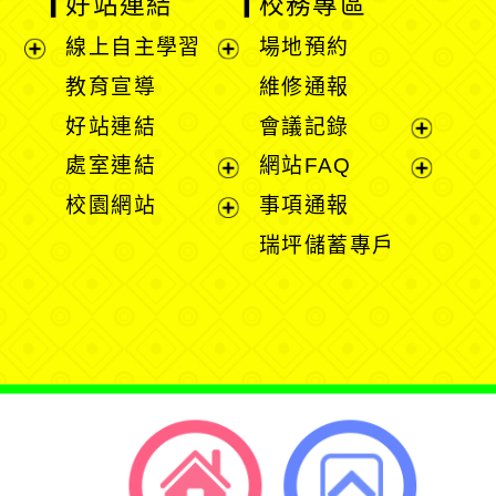
好站連結
校務專區
線上自主學習
場地預約
展
展
教育宣導
維修通報
開
開
好站連結
會議記錄
選
選
展
處室連結
網站FAQ
單
單
開
展
展
校園網站
事項通報
選
開
開
展
瑞坪儲蓄專戶
單
選
選
開
單
單
選
單