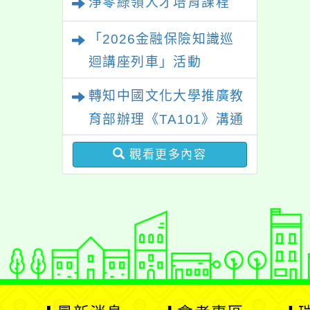
淨零綠領人才培育課程
「2026金融保險知識巡
迴講座列車」活動
轉知中國文化大學推廣教
育部辦理《TA101》溝通
分析基礎認證課程，歡迎
觀看更多內容
學生輔導中心人員，以及
心理、諮商輔導、社會工
作等相關系所師生報名參
加。