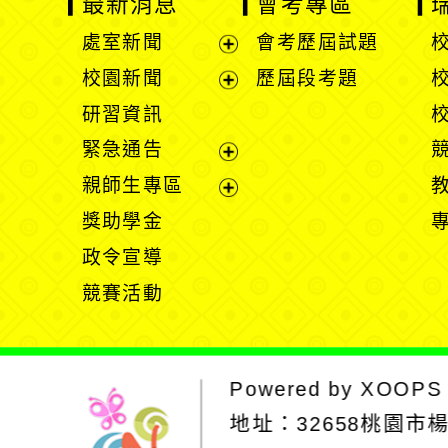
最新消息
會考專區
處室新聞
會考歷屆試題
展
校園新聞
歷屆段考題
開
展
研習資訊
選
開
緊急通告
單
選
展
親師生專區
單
開
展
獎助學金
選
開
政令宣導
單
選
競賽活動
單
Powered by
XOOPS
地址：
32658桃園市