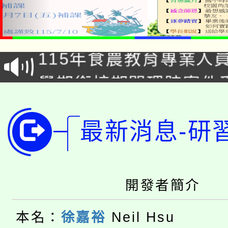
淨零綠生活教案入校路
115年食農教育專業人
會
學期銜接期間理賠案件
程
淨零綠領人才培育課程
學籍身 分審查程序及
最新消息-研
公告本校115學年度第1
版
「2026金融保險知識
代理(課)教師甄選結果(
桃園市115學年度學生
車」活動
開發者簡介
公告本校115學年度第
生本土語及新住民語歌
本名：
徐嘉裕
Neil Hsu