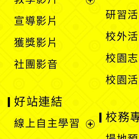
選
開
展
研習活
宣導影片
單
選
開
校外活
獲獎影片
單
選
校園志
社團影音
單
校園活
好站連結
校務
線上自主學習
展
場地預