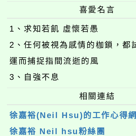
喜愛名言
1、求知若飢 虛懷若愚
2、任何被視為感情的枷鎖，都
運而捕捉指間流逝的風
3、自強不息
相關連結
徐嘉裕(Neil Hsu)的工作心得
徐嘉裕 Neil hsu粉絲團