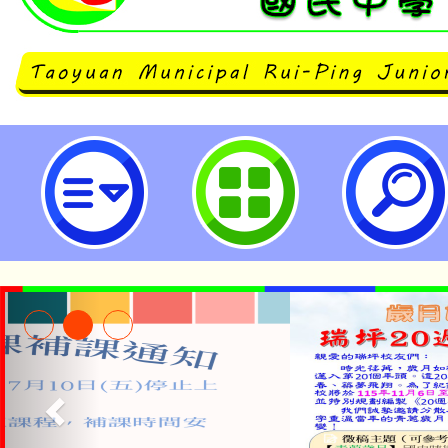
neilrpjhstyc網站設計者：徐嘉裕 N