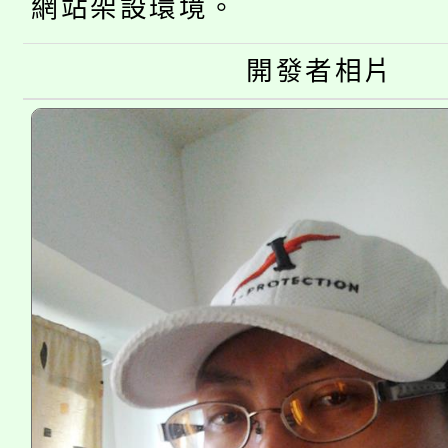
公告本校115學年度第
生本土語及新住民語歌
網站架設環境。
公告本校115學年度第
代理(課)教師甄選結果(
開發者相片
轉知中國文化大學推廣
代理(課)教師甄選結果(
《TA101》溝通分析
程，歡迎學生輔導中心
心理、諮商輔導、社會
系所師生報名參加。