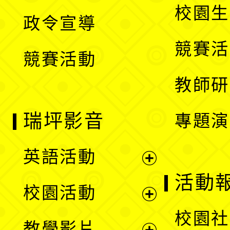
開
校園生
政令宣導
單
選
競賽活
競賽活動
單
教師研
瑞坪影音
專題演
英語活動
展
活動
校園活動
開
展
校園社
教學影片