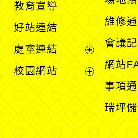
教育宣導
開
維修通
好站連結
選
會議記
處室連結
單
展
網站F
校園網站
開
展
事項通
選
開
瑞坪儲
單
選