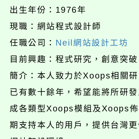
公告本校115學年度第
代理(課)教師甄選結果(
出生年份：1976年
轉知中國文化大學推廣
代理(課)教師甄選結果(
現職：網站程式設計師
淨零綠生活教案入校路
《TA101》溝通分析
任職公司：
Neil網站設計工坊
115年食農教育專業人
會
程，歡迎學生輔導中心
目前興趣：程式研究，創意突破
學期銜接期間理賠案件
程
心理、諮商輔導、社會
簡介：本人致力於Xoops相關
淨零綠領人才培育課程
學籍身 分審查程序及
系所師生報名參加。
已有數十餘年，希望能將所研發
公告本校115學年度第1
版
「2026金融保險知識
成各類型Xoops模組及Xoops
代理(課)教師甄選結果(
桃園市115學年度學生
期支持本人的用戶，提供台灣更
車」活動