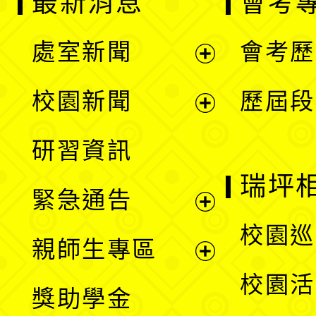
最新消息
會考
處室新聞
會考歷
展
校園新聞
歷屆段
開
展
研習資訊
選
開
瑞坪
緊急通告
單
選
展
校園巡
親師生專區
單
開
展
校園活
獎助學金
選