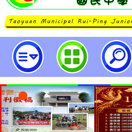
neilrpjhstyc網站設計者：徐嘉裕 N