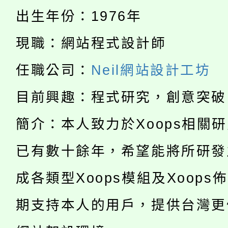
大溪自造教育及科技中心
份教師增能研習
半價優惠，詳情可洽有
出生年份：1976年
淨零綠生活教案入校路
份教師研習
者。
現職：網站程式設計師
公告本校115學年度第1
會
任職公司：
Neil網站設計工坊
「本色祭」8/29、30
代理(課)教師甄選結果
目前興趣：程式研究，創意突破
8/21下午1時於龍潭區
場熱烈登場!
告(尚有缺額)
簡介：本人致力於Xoops相關
YOUNG桃局內行報名
徵才活動。
已有數十餘年，希望能將所研發
8月14至27日，桃園
局官網。
成各類型Xoops模組及Xoops
115年桃園市運動會8/1
開!
期支持本人的用戶，提供台灣更
桃園市低收入戶享有免
田徑場及游泳池舉行。