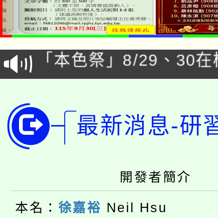
公告本校115學年度第1
「本色祭」8/29、30
代理(課)教師甄選結果
8/21下午1時於龍潭區
場熱烈登場!
告(尚有缺額)
YOUNG桃局內行報名
徵才活動。
最新消息-研
8月14至27日，桃園
局官網。
115年桃園市運動會8/1
開!
桃園市低收入戶享有免
田徑場及游泳池舉行。
開發者簡介
大園自造教育及科技中心
視費優惠，中低收入戶
本名：
徐嘉裕
Neil Hsu