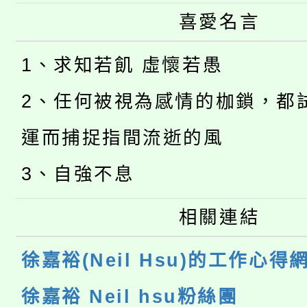
喜愛名言
1、求知若飢 虛懷若愚
2、任何被視為感情的枷鎖，都
運而捕捉指間流逝的風
3、自強不息
相關連結
徐嘉裕(Neil Hsu)的工作心得
徐嘉裕 Neil hsu粉絲團