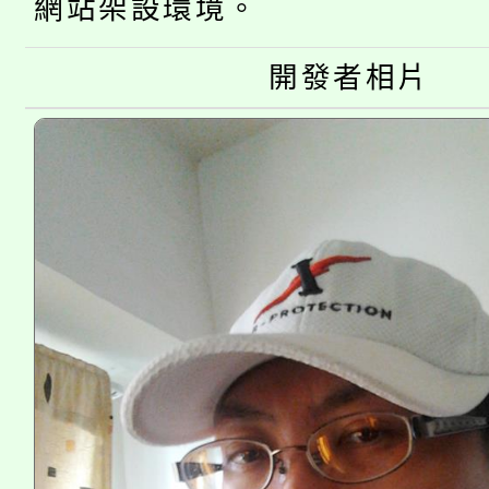
網站架設環境。
大園自造教育及科技中心
視費優惠，中低收入戶
大溪自造教育及科技中心
份教師增能研習
半價優惠，詳情可洽有
開發者相片
淨零綠生活教案入校路
份教師研習
者。
會