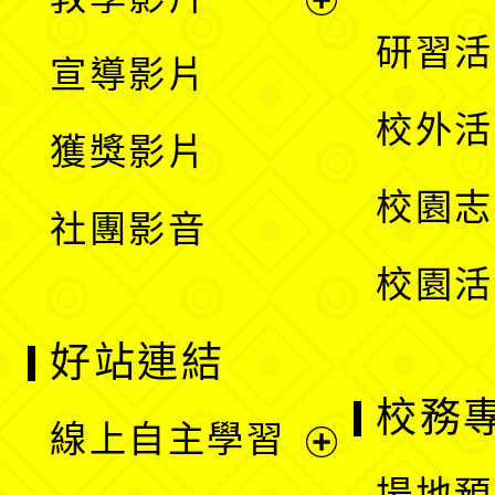
選
開
展
研習活
宣導影片
單
選
開
校外活
獲獎影片
單
選
校園志
社團影音
單
校園活
好站連結
校務
線上自主學習
展
場地預