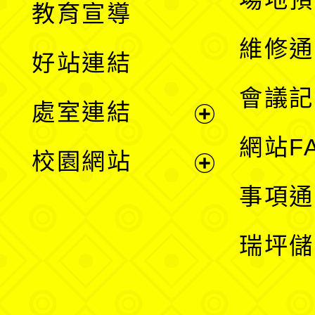
教育宣導
開
維修通
好站連結
選
會議記
處室連結
單
展
網站F
校園網站
開
展
事項通
選
開
瑞坪儲
單
選