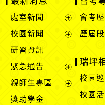
最新消息
會考
處室新聞
會考歷
展
校園新聞
歷屆段
開
展
研習資訊
選
開
瑞坪
緊急通告
單
選
展
校園巡
親師生專區
單
開
展
校園活
獎助學金
選