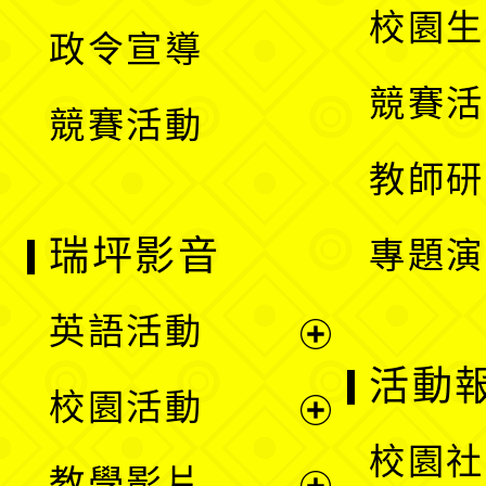
開
校園生
政令宣導
單
選
競賽活
競賽活動
單
教師研
瑞坪影音
專題演
英語活動
展
活動
校園活動
開
展
校園社
教學影片