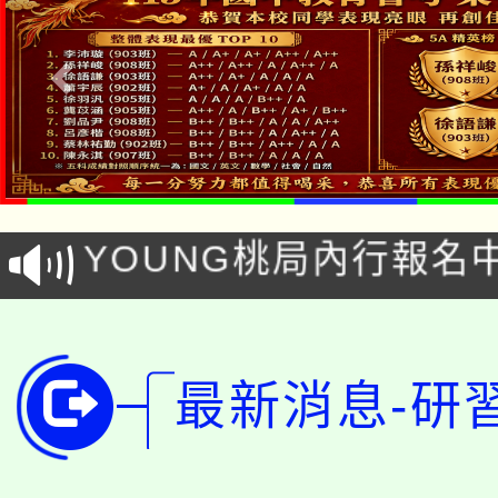
「本色祭」8/29、30
8/21下午1時於龍潭區
場熱烈登場!
YOUNG桃局內行報名
徵才活動。
8月14至27日，桃園
局官網。
115年桃園市運動會8/1
開!
最新消息-研
桃園市低收入戶享有免
田徑場及游泳池舉行。
大園自造教育及科技中心
視費優惠，中低收入戶