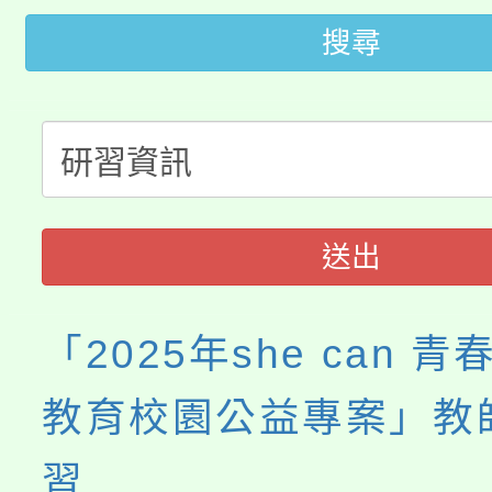
大園自造教育及科技中心
視費優惠，中低收入戶
搜尋
大溪自造教育及科技中心
份教師增能研習
半價優惠，詳情可洽有
淨零綠生活教案入校路
份教師研習
者。
115年食農教育專業人
會
程
送出
「2025年she can 
教育校園公益專案」教
習