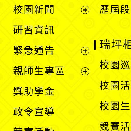
展
校園新聞
歷屆段
開
展
研習資訊
選
開
瑞坪
緊急通告
單
選
展
校園巡
親師生專區
單
開
展
校園活
獎助學金
選
開
校園生
政令宣導
單
選
競賽活