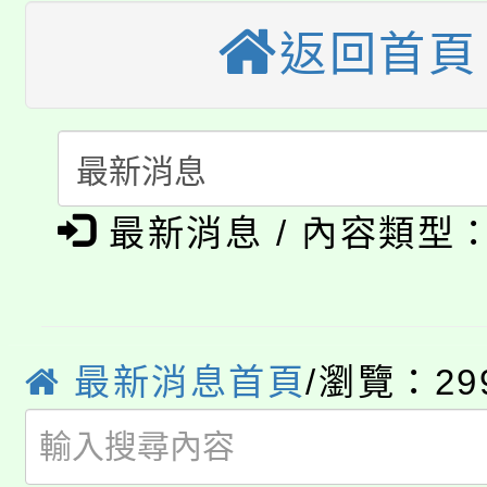
大溪自造教育及科技中心
份教師增能研習
半價優惠，詳情可洽有
返回首頁
淨零綠生活教案入校路
份教師研習
者。
115年食農教育專業人
會
「本色祭」8/29、30
程
最新消息 / 內容類型
8/21下午1時於龍潭區
場熱烈登場!
YOUNG桃局內行報名
徵才活動。
8月14至27日，桃園
局官網。
最新消息首頁
/瀏覽：29
115年桃園市運動會8/1
開!
桃園市低收入戶享有免
田徑場及游泳池舉行。