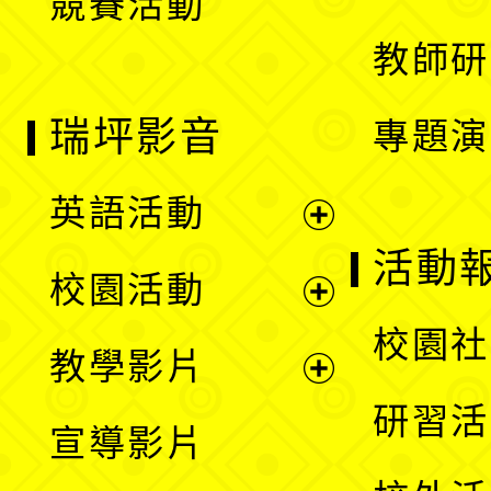
競賽活動
單
教師研
瑞坪影音
專題演
英語活動
展
活動
校園活動
開
展
校園社
教學影片
選
開
展
研習活
宣導影片
單
選
開