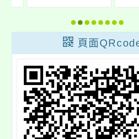
辦
114學年度七月
家7
習
份教師增能研習
訊」、「
新鮮
頁面QRcod
座」、
姻系列
「性別
工作坊
約幸福
教育