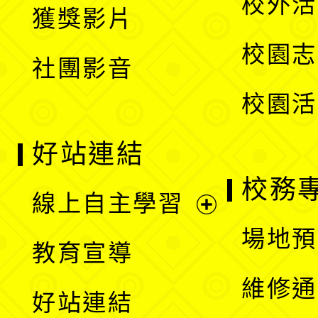
校外活
獲獎影片
單
選
校園志
社團影音
單
校園活
好站連結
校務
線上自主學習
展
場地預
教育宣導
開
維修通
好站連結
選