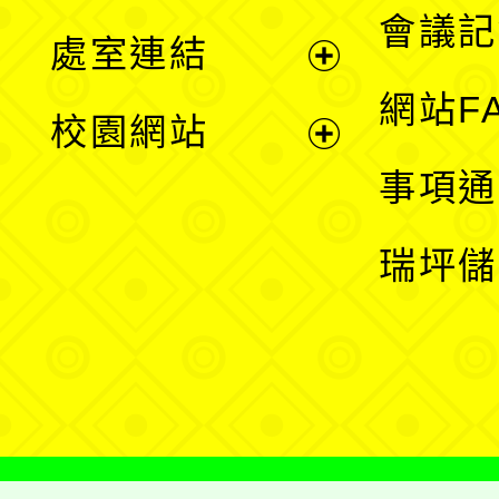
會議記
處室連結
單
展
網站F
校園網站
開
展
事項通
選
開
瑞坪儲
單
選
單