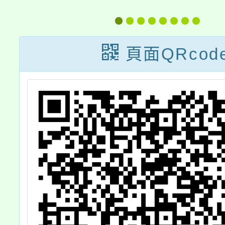
會
度家庭教育社區
種子系
靈
課程研發工作坊
簡
實施計畫及招生
頁面QRcod
報
海報，歡迎報名
參加。