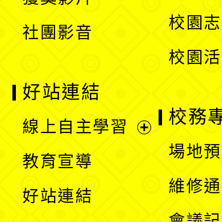
單
選
校園志
社團影音
單
校園活
好站連結
校務
線上自主學習
展
場地預
教育宣導
開
維修通
好站連結
選
會議記