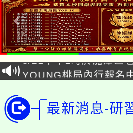
「本色祭」8/29、30
8/21下午1時於龍潭區
場熱烈登場!
YOUNG桃局內行報名
徵才活動。
8月14至27日，桃園
局官網。
115年桃園市運動會8/1
開!
最新消息-研
桃園市低收入戶享有免
田徑場及游泳池舉行。
大園自造教育及科技中心
視費優惠，中低收入戶