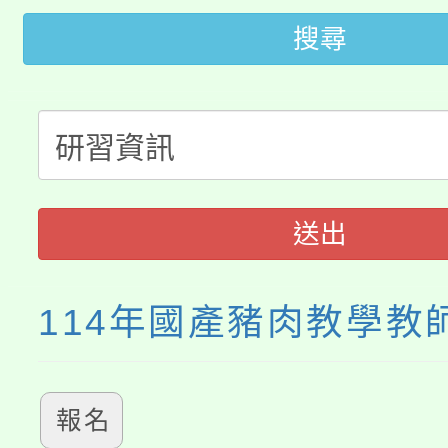
大園自造教育及科技中心
搜尋
視費優惠，中低收入戶
大溪自造教育及科技中心
份教師增能研習
半價優惠，詳情可洽有
淨零綠生活教案入校路
份教師研習
者。
115年食農教育專業人
會
送出
程
114年國產豬肉教學教
報名