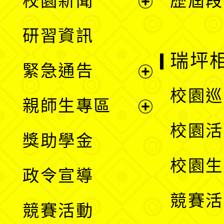
校園新聞
歷屆段
開
展
研習資訊
選
開
瑞坪
緊急通告
單
選
展
校園巡
親師生專區
單
開
展
校園活
獎助學金
選
開
校園生
政令宣導
單
選
競賽活
競賽活動
單