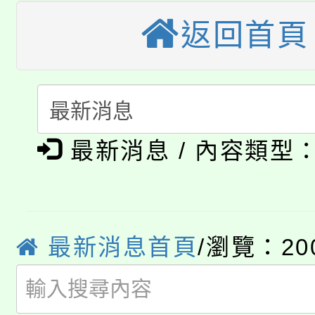
大溪自造教育及科技中心
返回首頁
份教師增能研習
半價優惠，詳情可洽有
淨零綠生活教案入校路
份教師研習
者。
115年食農教育專業人
會
「本色祭」8/29、30
程
最新消息 / 內容類型
8/21下午1時於龍潭區
場熱烈登場!
YOUNG桃局內行報名
徵才活動。
8月14至27日，桃園
局官網。
最新消息首頁
/瀏覽：20
115年桃園市運動會8/1
開!
桃園市低收入戶享有免
田徑場及游泳池舉行。