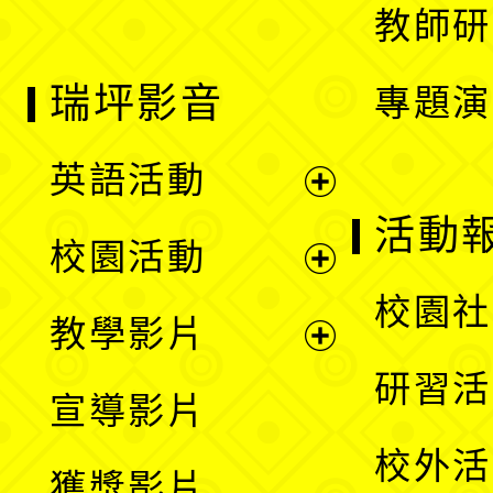
教師研
瑞坪影音
專題演
英語活動
展
活動
校園活動
開
展
校園社
教學影片
選
開
展
研習活
宣導影片
單
選
開
校外活
獲獎影片