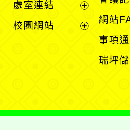
處室連結
單
展
網站F
校園網站
開
展
事項通
選
開
瑞坪儲
單
選
單