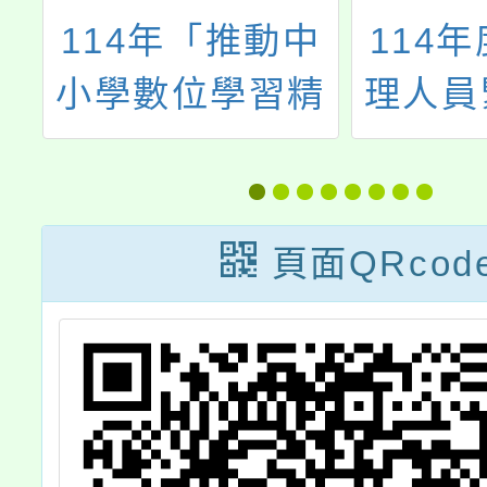
學
114年「推動中
114
監
小學數位學習精
理人員
立
進方案」教師增
複
年
能研習「A2數位
下
學習工作坊(二)-
頁面QRcod
全
HiTeach教學應
用」