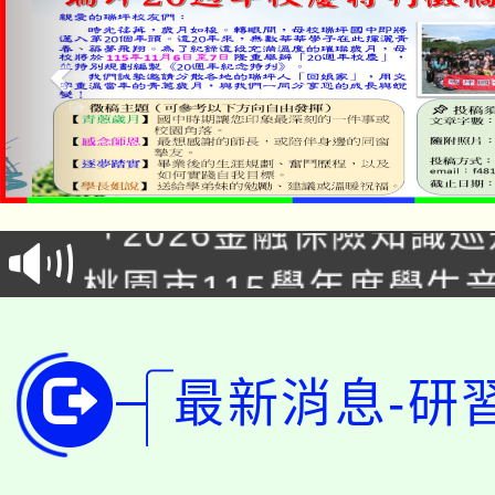
公告本校115學年度第1
「2026金融保險知識
代理(課)教師甄選結果(
桃園市115學年度學生
車」活動
公告本校115學年度第
生本土語及新住民語歌
公告本校115學年度第
代理(課)教師甄選結果(
最新消息-研
轉知中國文化大學推廣
代理(課)教師甄選結果(
轉知苗栗縣政府辦理11