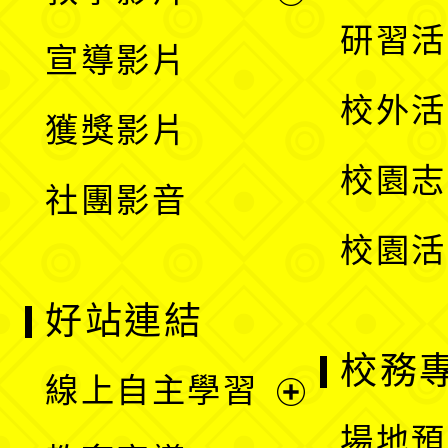
選
開
展
研習活
宣導影片
單
選
開
校外活
獲獎影片
單
選
校園志
社團影音
單
校園活
好站連結
校務
線上自主學習
展
場地預