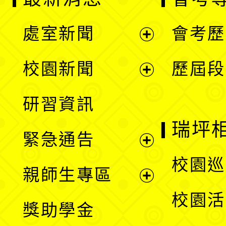
處室新聞
會考歷
展
校園新聞
歷屆段
開
展
研習資訊
選
開
瑞坪
緊急通告
單
選
展
校園巡
親師生專區
單
開
展
校園活
獎助學金
選