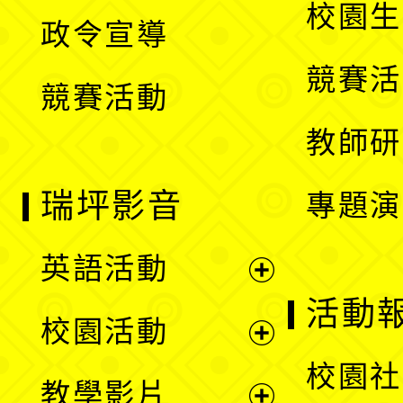
開
校園生
政令宣導
單
選
競賽活
競賽活動
單
教師研
瑞坪影音
專題演
英語活動
展
活動
校園活動
開
展
校園社
教學影片