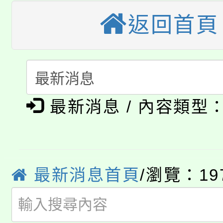
《TA101》溝通分析
返回首頁
桃園市115學年度學生
縣市「校園短影音徵選
程，歡迎學生輔導中心
「桃園市補助參觀特色
要點
門員」簡章及活動海報
心理、諮商輔導、社會
115年度「教育部表揚
展演活動實施計畫」
踴躍報名參加。
系所師生報名參加。
公告本校115學年度第1
義教育推展貢獻獎」
最新消息 / 內容類型
「2026金融保險知識
代理(課)教師甄選結果(
桃園市115學年度學生
車」活動
公告本校115學年度第
最新消息首頁
/瀏覽：19
生本土語及新住民語歌
公告本校115學年度第
代理(課)教師甄選結果(