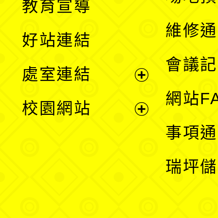
教育宣導
開
維修通
好站連結
選
會議記
處室連結
單
展
網站F
校園網站
開
展
事項通
選
開
瑞坪儲
單
選
單