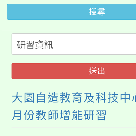
轉知中國文化大學推廣
代理(課)教師甄選結果(
搜尋
轉知苗栗縣政府辦理11
《TA101》溝通分析
桃園市115學年度學生
縣市「校園短影音徵選
程，歡迎學生輔導中心
「桃園市補助參觀特色
要點
門員」簡章及活動海報
心理、諮商輔導、社會
115年度「教育部表揚
展演活動實施計畫」
踴躍報名參加。
系所師生報名參加。
送出
義教育推展貢獻獎」
大園自造教育及科技中心
月份教師增能研習