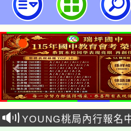
研習(8月場)-桃園市立瑞坪國民中
「本色祭」8/29、30
8/21下午1時於龍潭區
場熱烈登場!
YOUNG桃局內行報名
徵才活動。
8月14至27日，桃園
局官網。