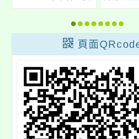
員
活動」
下簡稱
育
託財團
影
民國兒
頁面QRcod
盟基
參
「11
親屬擅
務研習
組兒童
防護