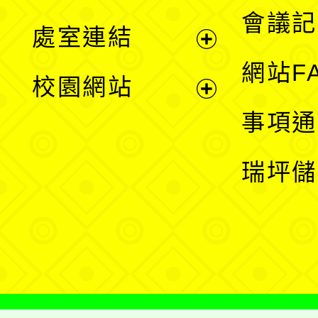
選
會議記
處室連結
單
展
網站F
校園網站
開
展
事項通
選
開
瑞坪儲
單
選
單