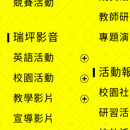
競賽活動
單
教師研
瑞坪影音
專題演
英語活動
展
活動
校園活動
開
展
校園社
教學影片
選
開
展
研習活
宣導影片
單
選
開