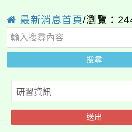
徵才活動。
8月14至27日，桃園
局官網。
最新消息首頁
/瀏覽：24
115年桃園市運動會8/1
開!
桃園市低收入戶享有免
田徑場及游泳池舉行。
大園自造教育及科技中心
視費優惠，中低收入戶
搜尋
大溪自造教育及科技中心
份教師增能研習
半價優惠，詳情可洽有
淨零綠生活教案入校路
份教師研習
者。
115年食農教育專業人
會
送出
程