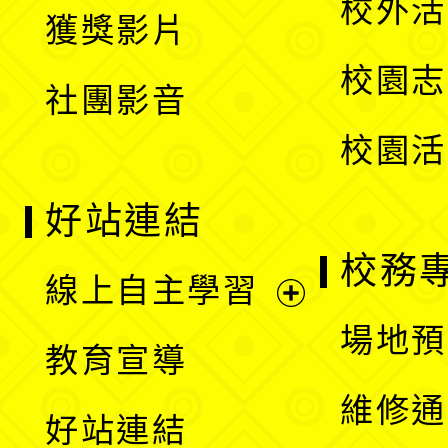
校外活
獲獎影片
單
選
校園志
社團影音
單
校園活
好站連結
校務
線上自主學習
展
場地預
教育宣導
開
維修通
好站連結