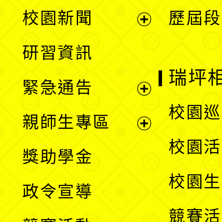
展
校園新聞
歷屆段
開
展
研習資訊
選
開
瑞坪
緊急通告
單
選
展
校園巡
親師生專區
單
開
展
校園活
獎助學金
選
開
校園生
政令宣導
單
選
競賽活