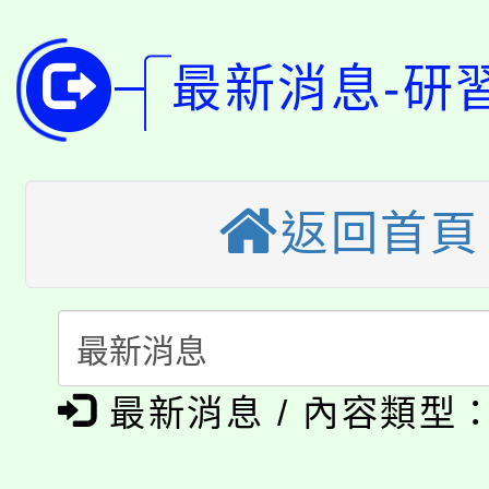
115年桃園市運動會8/1
開!
最新消息-研
桃園市低收入戶享有免
田徑場及游泳池舉行。
大園自造教育及科技中心
視費優惠，中低收入戶
大溪自造教育及科技中心
份教師增能研習
半價優惠，詳情可洽有
返回首頁
淨零綠生活教案入校路
份教師研習
者。
115年食農教育專業人
會
「本色祭」8/29、30
程
最新消息 / 內容類型
8/21下午1時於龍潭區
場熱烈登場!
YOUNG桃局內行報名