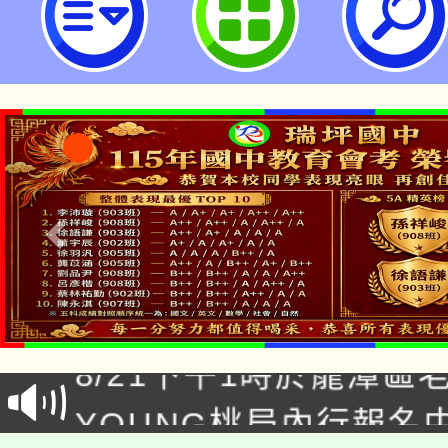
研習(8月場)-桃園市立瑞坪國民中
「本色祭」8/29、30
8/21下午1時於龍潭區
場熱烈登場!
YOUNG桃局內行報名
徵才活動。