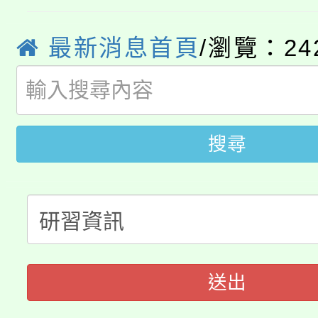
YOUNG桃局內行報名
徵才活動。
8月14至27日，桃園
最新消息首頁
/瀏覽：24
局官網。
115年桃園市運動會8/1
開!
桃園市低收入戶享有免
田徑場及游泳池舉行。
搜尋
大園自造教育及科技中心
視費優惠，中低收入戶
大溪自造教育及科技中心
份教師增能研習
半價優惠，詳情可洽有
淨零綠生活教案入校路
份教師研習
者。
115年食農教育專業人
會
送出
程