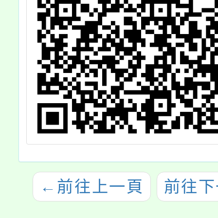
←
前往上一頁
前往下