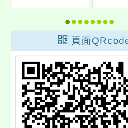
增
批判案主的情緒
習營「
)
焦點治療輔導工
滿－尋
作坊」相關資
春天」
頁面QRcod
訊，歡迎輔導教
息，請
師報名參加。