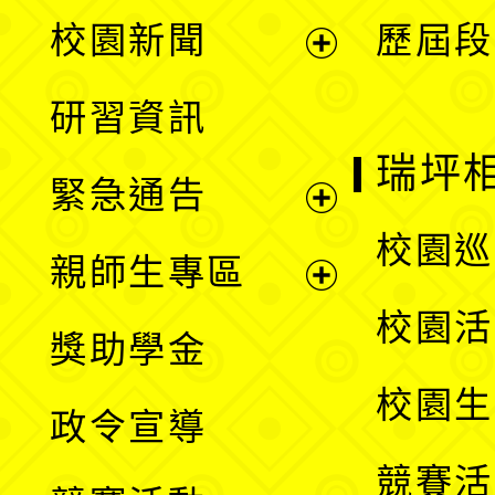
展
校園新聞
歷屆段
開
展
研習資訊
選
開
瑞坪
緊急通告
單
選
展
校園巡
親師生專區
單
開
展
校園活
獎助學金
選
開
校園生
政令宣導
單
選
競賽活