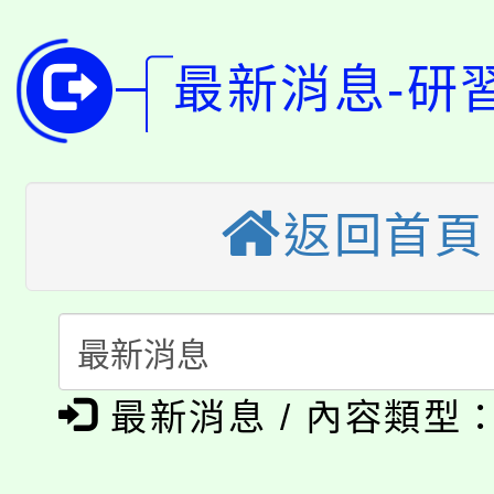
8月14至27日，桃園
局官網。
115年桃園市運動會8/1
開!
最新消息-研
桃園市低收入戶享有免
田徑場及游泳池舉行。
大園自造教育及科技中心
視費優惠，中低收入戶
返回首頁
大溪自造教育及科技中心
份教師增能研習
半價優惠，詳情可洽有
淨零綠生活教案入校路
份教師研習
者。
115年食農教育專業人
會
「本色祭」8/29、30
程
最新消息 / 內容類型
8/21下午1時於龍潭區
場熱烈登場!