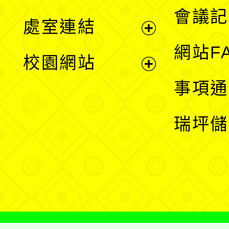
選
會議記
處室連結
單
展
網站F
校園網站
開
展
事項通
選
開
瑞坪儲
單
選
單