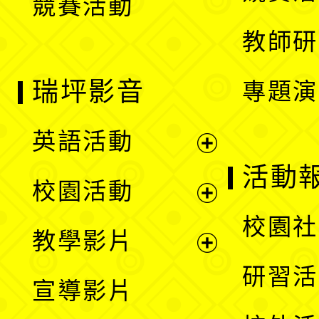
競賽活動
單
教師研
瑞坪影音
專題演
英語活動
展
活動
校園活動
開
展
校園社
教學影片
選
開
展
研習活
宣導影片
單
選
開