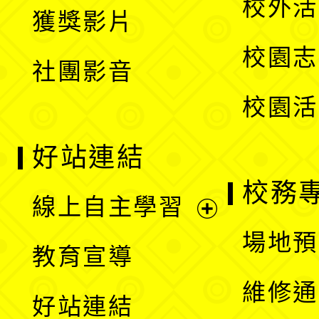
校外活
獲獎影片
單
選
校園志
社團影音
單
校園活
好站連結
校務
線上自主學習
展
場地預
教育宣導
開
維修通
好站連結