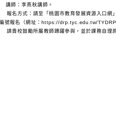
) 講師：李燕秋講師。
 報名方式：請至「桃園市教育發展資源入口網」
號報名（網址：https://drp.tyc.edu.tw/TYDRP
 請貴校鼓勵所屬教師踴躍參與，並於課務自理原
可瀏覽群組：
註冊會員
訪客
消息-相關內容
related information