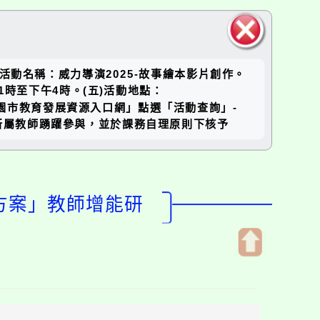
關閉區
活動名稱：威力導演2025-故事繪本影片創作。
塊
午1時至下午4時。(五)活動地點：
：請至「桃園市教育發展資源入口網」點選「活動查詢」-
請貴校鼓勵所屬教師踴躍參與，並於課務自理原則下核予
進方案」教師增能研
開
啟
上
方