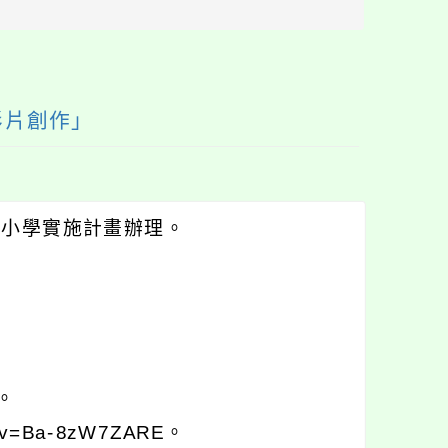
區
塊
影片創作」
中小學實施計畫辦理。
。
?v=Ba-8zW7ZARE。