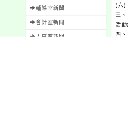
(六
輔導室新聞
三、
會計室新聞
活動編
四、
人事室新聞
家長會新聞
校園新聞
內文
午餐公告
獎助學金
最新
人員招募
服務學習