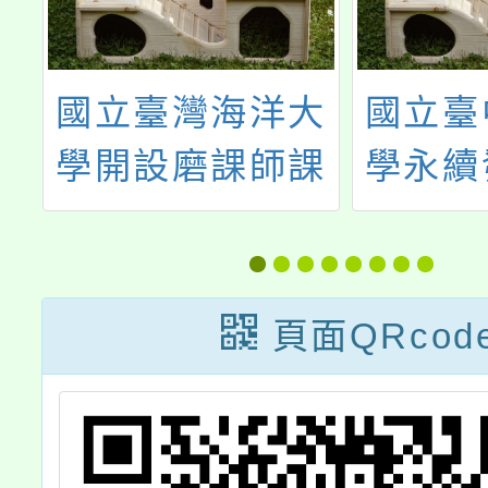
大
國立臺中科技大
「數學
課
學永續發展辦公
化=A
海
室於雲林廉使國
暑
小辦理「綠生活
校園研習」
頁面QRcod