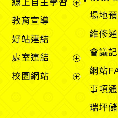
線上自主學習
展
場地預
教育宣導
開
維修通
好站連結
選
會議記
處室連結
單
展
網站F
校園網站
開
展
事項通
選
開
瑞坪儲
單