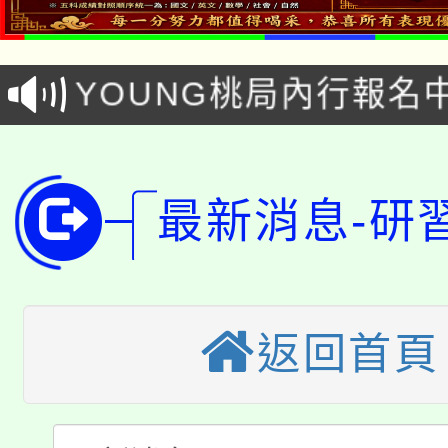
8/21下午1時於龍潭區
場熱烈登場!
YOUNG桃局內行報名
徵才活動。
8月14至27日，桃園
局官網。
115年桃園市運動會8/1
開!
最新消息-研
桃園市低收入戶享有免
田徑場及游泳池舉行。
大園自造教育及科技中心
視費優惠，中低收入戶
大溪自造教育及科技中心
份教師增能研習
半價優惠，詳情可洽有
返回首頁
淨零綠生活教案入校路
份教師研習
者。
115年食農教育專業人
會