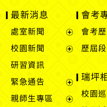
最新消息
會考
處室新聞
會考歷
展
校園新聞
歷屆段
開
展
研習資訊
選
開
瑞坪
緊急通告
單
選
展
校園巡
親師生專區
單
開