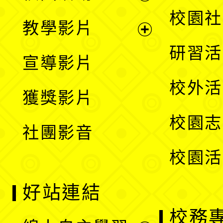
開
展
校園社
教學影片
選
開
展
研習活
宣導影片
單
選
開
校外活
獲獎影片
單
選
校園志
社團影音
單
校園活
好站連結
校務