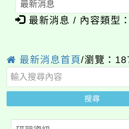
「本色祭」8/29、30
程
最新消息 / 內容類型
8/21下午1時於龍潭區
場熱烈登場!
YOUNG桃局內行報名
徵才活動。
8月14至27日，桃園
局官網。
最新消息首頁
/瀏覽：18
115年桃園市運動會8/1
開!
桃園市低收入戶享有免
田徑場及游泳池舉行。
大園自造教育及科技中心
視費優惠，中低收入戶
搜尋
大溪自造教育及科技中心
份教師增能研習
半價優惠，詳情可洽有
淨零綠生活教案入校路
份教師研習