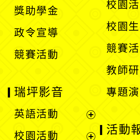
展
校園活
獎助學金
選
開
校園生
政令宣導
單
選
競賽活
競賽活動
單
教師研
瑞坪影音
專題演
英語活動
展
活動
校園活動