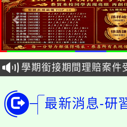
淨零綠生活教案入校路
115年食農教育專業人
會
學期銜接期間理賠案件
程
淨零綠領人才培育課程
學籍身 分審查程序及
公告本校115學年度第1
版
最新消息-研
「2026金融保險知識
代理(課)教師甄選結果(
桃園市115學年度學生
車」活動