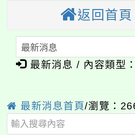
公告本校115學年度第
生本土語及新住民語歌
返回首頁
公告本校115學年度第
代理(課)教師甄選結果(
轉知中國文化大學推廣
代理(課)教師甄選結果(
淨零綠生活教案入校路
《TA101》溝通分析
最新消息 / 內容類型
115年食農教育專業人
會
程，歡迎學生輔導中心
學期銜接期間理賠案件
程
心理、諮商輔導、社會
淨零綠領人才培育課程
學籍身 分審查程序及
系所師生報名參加。
最新消息首頁
/瀏覽：26
公告本校115學年度第1
版
「2026金融保險知識
代理(課)教師甄選結果(