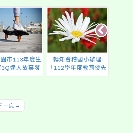
園市113年度生
轉知會稽國小辦理
「B3
育3Q達人故事發
「112學年度教育優先
暨頒獎典禮。
區親職教育講座~培養
孩子發光發亮的四大
關鍵」活動訊息，歡
迎本校家長及社區人
下一頁
→
士參加。