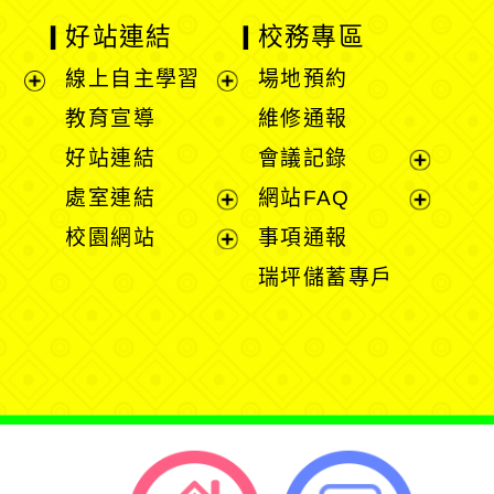
好站連結
校務專區
線上自主學習
場地預約
展
展
教育宣導
維修通報
開
開
好站連結
會議記錄
選
選
展
處室連結
網站FAQ
單
單
開
展
展
校園網站
事項通報
選
開
開
展
瑞坪儲蓄專戶
單
選
選
開
單
單
選
單