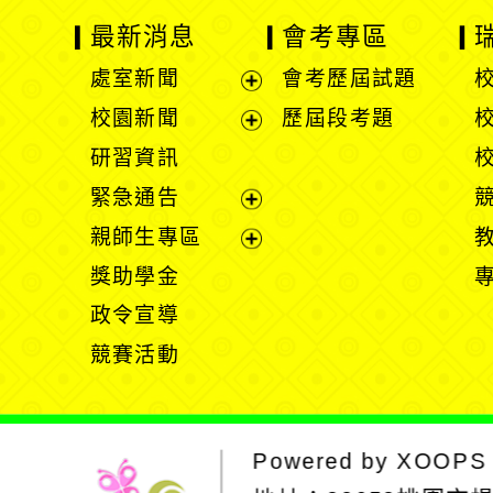
最新消息
會考專區
處室新聞
會考歷屆試題
展
校園新聞
歷屆段考題
開
展
研習資訊
選
開
緊急通告
單
選
展
親師生專區
單
開
展
獎助學金
選
開
政令宣導
單
選
競賽活動
單
Powered by
XOOPS