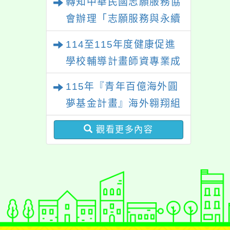
轉知中華民國志願服務協
作等相關系所師生報名參
「玩具醫生」研習
會辦理「志願服務與永續
加。
發展研討會」
114至115年度健康促進
學校輔導計畫師資專業成
長研習
115年『青年百億海外圓
夢基金計畫』海外翱翔組
G-4-6『健康學一下』澳
觀看更多內容
洲塔斯馬尼亞大學參訪活
動成果發表會