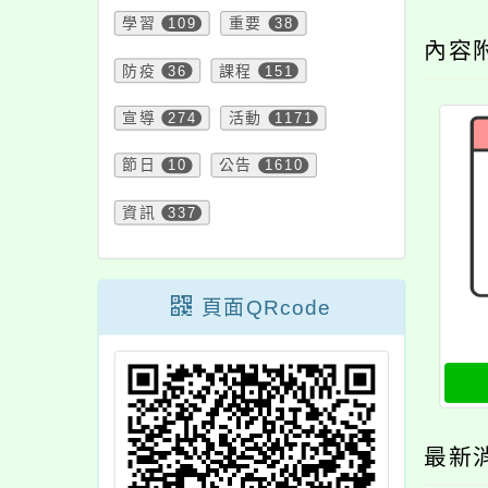
學習
109
重要
38
內容
防疫
36
課程
151
宣導
274
活動
1171
節日
10
公告
1610
資訊
337
頁面QRcode
最新