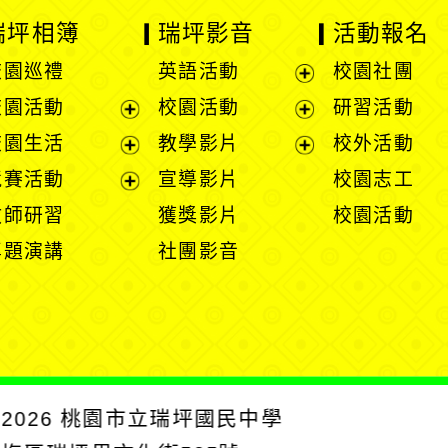
瑞坪相簿
瑞坪影音
活動報名
校園巡禮
英語活動
校園社團
展
校園活動
校園活動
研習活動
開
展
展
校園生活
教學影片
校外活動
選
開
開
展
展
競賽活動
宣導影片
校園志工
單
選
選
開
開
展
教師研習
獲獎影片
校園活動
單
單
選
選
開
專題演講
社團影音
單
單
選
單
2026
桃園市立瑞坪國民中學