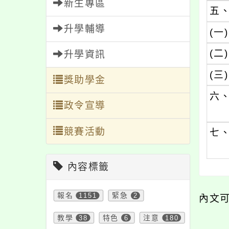
新生專區
五
升學輔導
(一)
(二)
升學資訊
(三)
獎助學金
六
政令宣導
競賽活動
七
內容標籤
報名
1151
緊急
2
內文
教學
38
特色
6
注意
180