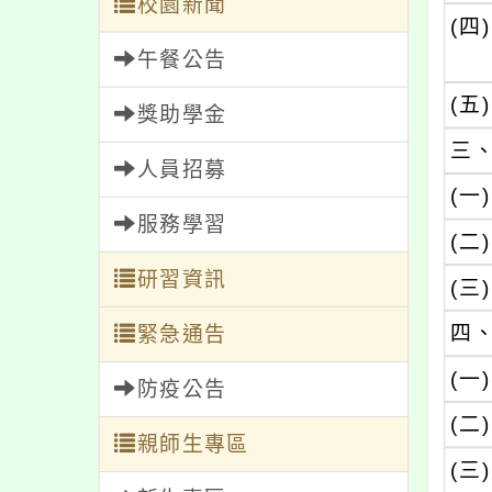
校園新聞
(四)
午餐公告
(五)
獎助學金
三
人員招募
(一)
服務學習
(二)
研習資訊
(三)
四
緊急通告
(一)
防疫公告
(二)
親師生專區
(三)