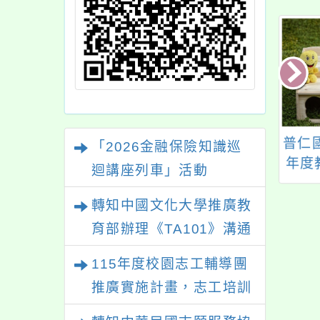
雄市立圖書館辦理
部辦理「2024自主學
普仁
「2026金融保險知識巡
2025城市講堂－
習節」活動
年度
迴講座列車」活動
講座》烏蘇拉·海
媒體
rsula Heise)教
SA
轉知中國文化大學推廣教
：跨物種正義與敘
歡迎
育部辦理《TA101》溝通
事」講座活動
及社
分析基礎認證課程，歡迎
115年度校園志工輔導團
學生輔導中心人員，以及
推廣實施計畫，志工培訓
心理、諮商輔導、社會工
－「生命繪本動起來」及