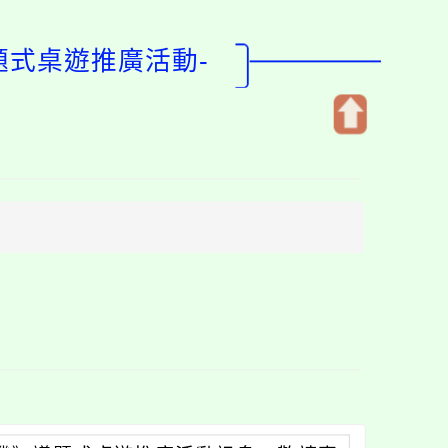
題式桌遊推廣活動-
開
啟
上
方
區
塊