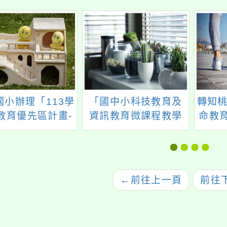
國小辦理「113學
「國中小科技教育及
轉知桃
教育優先區計畫-
資訊教育微課程教學
命教
識讀UP!網路安全
模組」
表會
FE!親職講座」，
本校教師、家長
區人士參加，請
←
前往上一頁
前往
查照。