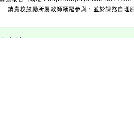
 請貴校鼓勵所屬教師踴躍參與，並於課務自理原
可瀏覽群組：
註冊會員
訪客
消息-相關內容
related information