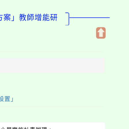
進方案」教師增能研
開
啟
上
方
區
塊
念設置」