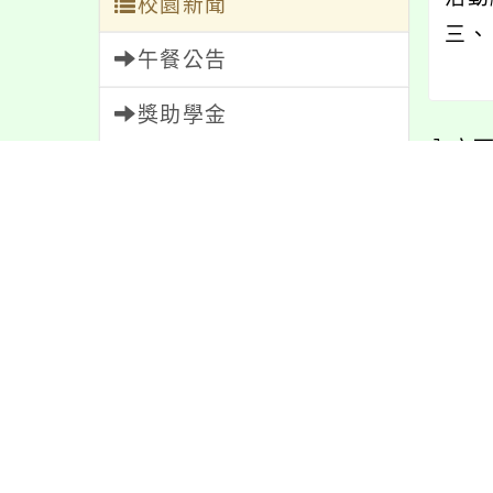
校園新聞
三、
午餐公告
獎助學金
內文
人員招募
服務學習
最新
研習資訊
緊急通告
防疫公告
親師生專區