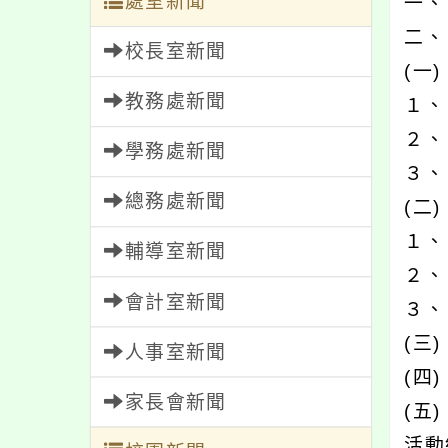
處室新聞
一、
二、
校長室新聞
(一
教務處新聞
１、
２、
學務處新聞
３、
總務處新聞
(二
１、
輔導室新聞
２、
會計室新聞
３、
(三
人事室新聞
(四
家長會新聞
(五
活動編