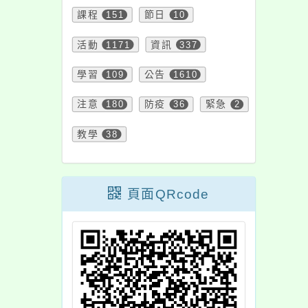
課程
151
節日
10
活動
1171
資訊
337
學習
109
公告
1610
注意
180
防疫
36
緊急
2
教學
38
頁面QRcode