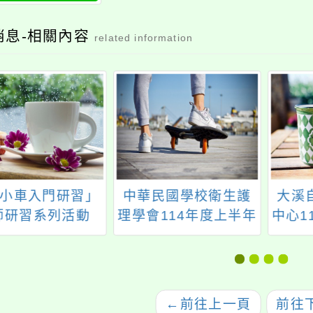
消息-相關內容
related information
1小車入門研習」
中華民國學校衛生護
大溪
師研習系列活動
理學會114年度上半年
中心1
度辦理兩場線上研習
活動資訊
←
前往上一頁
前往