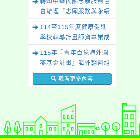
轉知中華民國志願服務協
作等相關系所師生報名參
「玩具醫生」研習
會辦理「志願服務與永續
加。
發展研討會」
114至115年度健康促進
學校輔導計畫師資專業成
長研習
115年『青年百億海外圓
夢基金計畫』海外翱翔組
G-4-6『健康學一下』澳
觀看更多內容
洲塔斯馬尼亞大學參訪活
動成果發表會