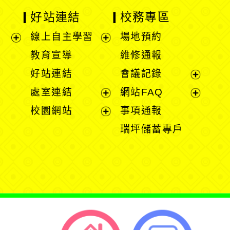
好站連結
校務專區
線上自主學習
場地預約
展
展
教育宣導
維修通報
開
開
好站連結
會議記錄
選
選
展
處室連結
網站FAQ
單
單
開
展
展
校園網站
事項通報
選
開
開
展
瑞坪儲蓄專戶
單
選
選
開
單
單
選
單