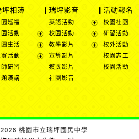
瑞坪相簿
瑞坪影音
活動報名
校園巡禮
英語活動
校園社團
展
校園活動
校園活動
研習活動
開
展
展
校園生活
教學影片
校外活動
選
開
開
展
展
競賽活動
宣導影片
校園志工
單
選
選
開
開
展
教師研習
獲獎影片
校園活動
單
單
選
選
開
專題演講
社團影音
單
單
選
單
2026
桃園市立瑞坪國民中學