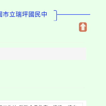
桃園市立瑞坪國民中
開
啟
上
方
區
塊