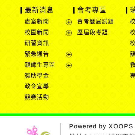
最新消息
會考專區
處室新聞
會考歷屆試題
展
校園新聞
歷屆段考題
開
展
研習資訊
選
開
緊急通告
單
選
展
親師生專區
單
開
展
獎助學金
選
開
政令宣導
單
選
競賽活動
單
Powered by
XOOPS