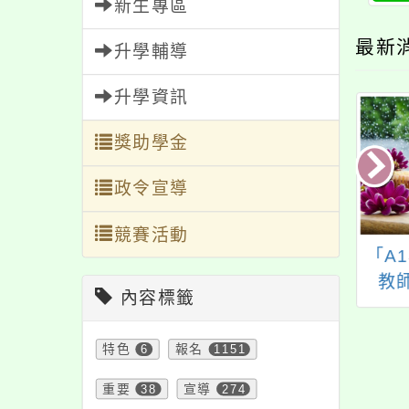
新生專區
最新
升學輔導
升學資訊
獎助學金
政令宣導
競賽活動
教署新興科技教育
轉知金甌女中辧理教
「A
距示範服務計畫之
師健康促進教育研習
教
內容標籤
學校A組教師增能
【用社會情緒教育
推廣研習
SEL概念結合情緒心
特色
6
報名
1151
理學桌遊跨科應用與
學生輔導】。
重要
38
宣導
274