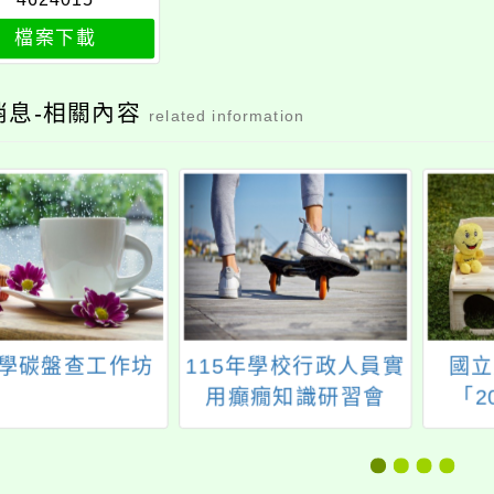
4624015
檔案下載
消息-相關內容
related information
學碳盤查工作坊
115年學校行政人員實
國立
用癲癇知識研習會
「2
APC