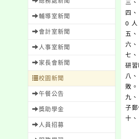
總務處新聞
三、
四、
輔導室新聞
0 
會計室新聞
五、
六、
人事室新聞
七、
家長會新聞
研習
八、
校園新聞
敗。
午餐公告
九、
子郵
獎助學金
十、
人員招募