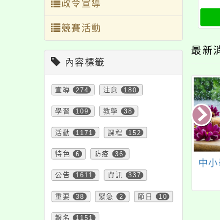
政令宣導
競賽活動
最新
內容標籤
宣導
274
注意
180
學習
109
教學
38
活動
1171
課程
152
特色
6
防疫
36
14年度學生資訊教
轉知新埔國小辦理親
中小
公告
1611
資訊
337
賽–資訊科技組」
職教育講座-「解開孩
資培訓實施計畫
子的情緒密碼」—學
重要
38
緊急
2
節日
10
習增進親子溝通的方
法，歡迎本校教師、
報名
1151