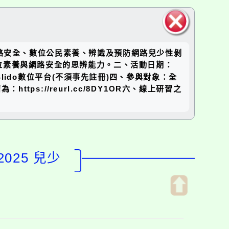
關閉區
網路安全、數位公民素養、辨識及預防網路兒少性剝
塊
位素養與網路安全的思辨能力。二、活動日期：
程，使用Slido數位平台(不須事先註冊)四、參與對象：全
s://reurl.cc/8DY1OR六、線上研習之
025 兒少
開
啟
上