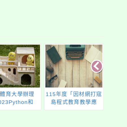
體育大學辦理
115年度「因材網打寇
永續
023Python和
島程式教育教學應
坊（
S程式設計線上課
用」研習 #高雄市政
程」活動
府教育局