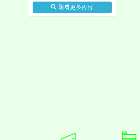
分析基礎認證課程，歡迎
觀看更多內容
學生輔導中心人員，以及
心理、諮商輔導、社會工
作等相關系所師生報名參
加。
佈景版本：
neilrpjh
適用瀏覽器：Edge、Goo
Xoops版本：
XOOPS
Xoops
網站設計
：
N