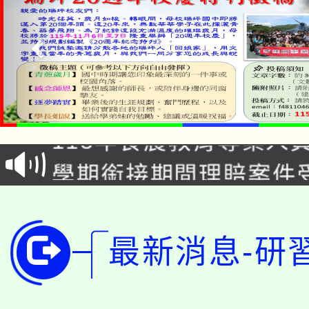
淨零綠生活教案入校路
115年食農教育專業人
會
學期銜接期間理賠案件
程
淨零綠領人才培育課程
學籍身 分審查程序及
公告本校115學年度第1
版
最新消息-研
「2026金融保險知識
代理(課)教師甄選結果(
桃園市115學年度學生