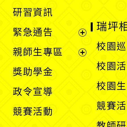
開
展
研習資訊
選
開
瑞坪
緊急通告
單
選
展
校園巡
親師生專區
單
開
展
校園活
獎助學金
選
開
校園生
政令宣導
單
選
競賽活
競賽活動
單
教師研