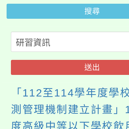
代理(課)教師甄選結果(
搜尋
桃園市115學年度學生
車」活動
公告本校115學年度第
生本土語及新住民語歌
公告本校115學年度第
代理(課)教師甄選結果(
轉知中國文化大學推廣
代理(課)教師甄選結果(
送出
《TA101》溝通分析
程，歡迎學生輔導中心
「112至114學年度學
心理、諮商輔導、社會
測管理機制建立計畫」1
系所師生報名參加。
度高級中等以下學校飲