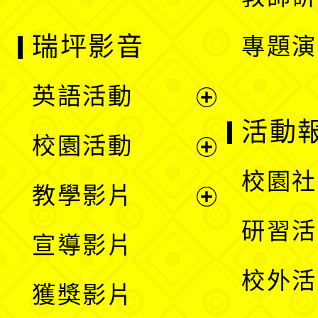
瑞坪影音
專題演
英語活動
展
活動
校園活動
開
展
校園社
教學影片
選
開
展
研習活
宣導影片
單
選
開
校外活
獲獎影片
單
選