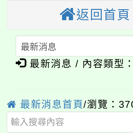
車」活動
返回首頁
公告本校115學年度第
生本土語及新住民語歌
公告本校115學年度第
代理(課)教師甄選結果(
轉知中國文化大學推廣
代理(課)教師甄選結果(
淨零綠生活教案入校路
《TA101》溝通分析
最新消息 / 內容類型
115年食農教育專業人
會
程，歡迎學生輔導中心
學期銜接期間理賠案件
程
心理、諮商輔導、社會
淨零綠領人才培育課程
學籍身 分審查程序及
最新消息首頁
/瀏覽：37
系所師生報名參加。
公告本校115學年度第1
版
「2026金融保險知識