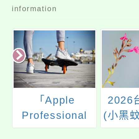
information
工
「Apple
202
習
Professional
(小黑蚊
及
Learning