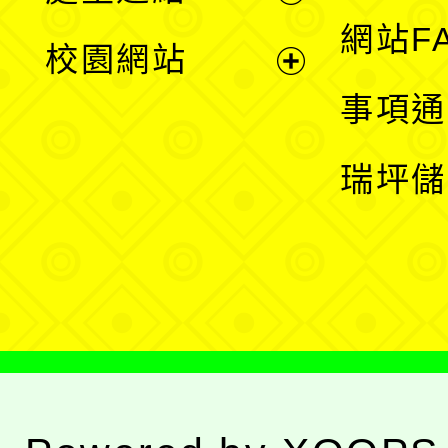
展
網站F
校園網站
開
展
事項通
選
開
瑞坪儲
單
選
單