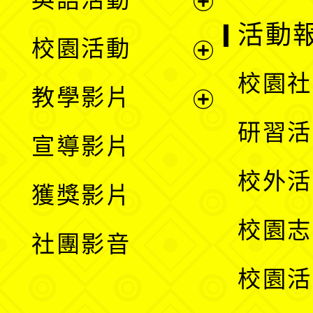
展
活動
校園活動
開
展
校園社
教學影片
選
開
展
研習活
宣導影片
單
選
開
校外活
獲獎影片
單
選
校園志
社團影音
單
校園活