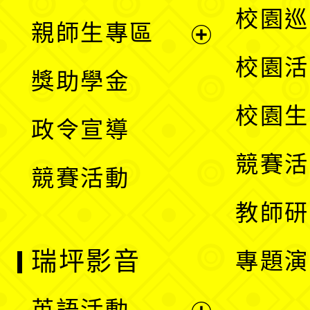
展
校園巡
親師生專區
單
開
展
校園活
獎助學金
選
開
校園生
政令宣導
單
選
競賽活
競賽活動
單
教師研
瑞坪影音
專題演
英語活動