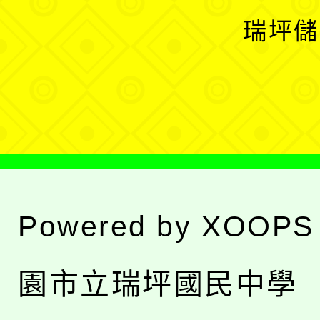
選
開
瑞坪儲
單
選
單
Powered by
XOOPS
園市立瑞坪國民中學