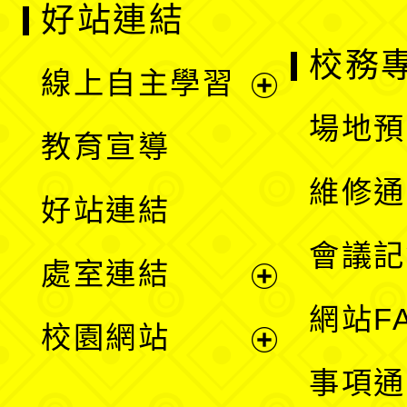
好站連結
校務
線上自主學習
展
場地預
教育宣導
開
維修通
好站連結
選
會議記
處室連結
單
展
網站F
校園網站
開
展
事項通