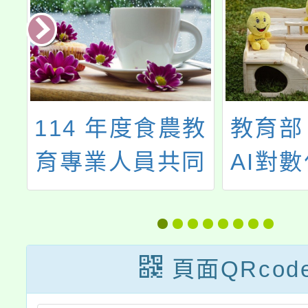
打
114 年度食農教
教育部
」
育專業人員共同
AI對
及
培訓課程
挑戰」
用
增能課
部ed
頁面QRcod