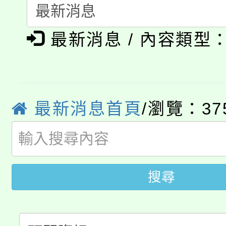
115年食農教育專業人
會
「本色祭」8/29、30
程
最新消息 / 內容類型
8/21下午1時於龍潭區
場熱烈登場!
YOUNG桃局內行報名
徵才活動。
最新消息首頁
/瀏覽：37
8月14至27日，桃園
局官網。
115年桃園市運動會8/1
開!
桃園市低收入戶享有免
田徑場及游泳池舉行。
搜尋
大園自造教育及科技中心
視費優惠，中低收入戶
大溪自造教育及科技中心
份教師增能研習
半價優惠，詳情可洽有