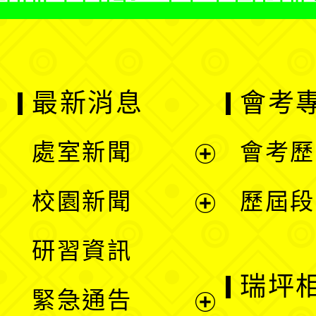
最新消息
會考
處室新聞
會考歷
展
校園新聞
歷屆段
開
展
研習資訊
選
開
瑞坪
緊急通告
單
選