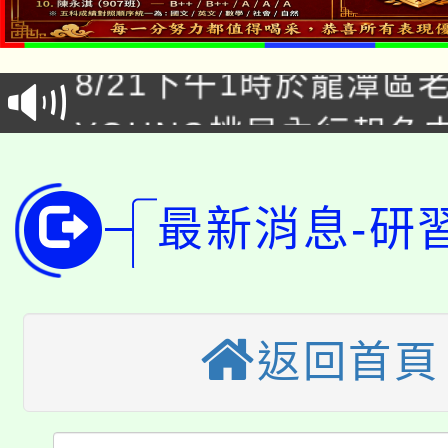
「本色祭」8/29、30
8/21下午1時於龍潭區
場熱烈登場!
YOUNG桃局內行報名
徵才活動。
8月14至27日，桃園
局官網。
115年桃園市運動會8/1
最新消息-研
開!
桃園市低收入戶享有免
田徑場及游泳池舉行。
大園自造教育及科技中心
視費優惠，中低收入戶
返回首頁
大溪自造教育及科技中心
份教師增能研習
半價優惠，詳情可洽有
淨零綠生活教案入校路
份教師研習
者。