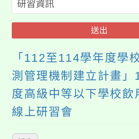
淨零綠生活教案入校路
份教師研習
者。
115年食農教育專業人
會
送出
程
「112至114學年度學
測管理機制建立計畫」1
度高級中等以下學校飲
線上研習會