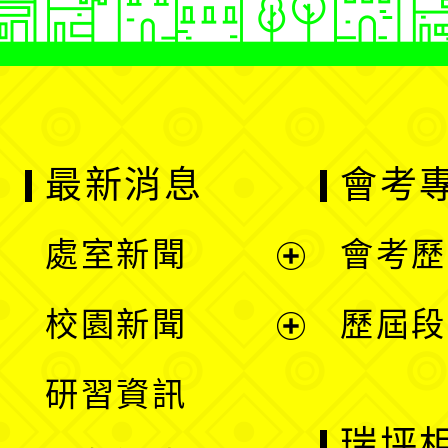
最新消息
會考
處室新聞
會考歷
展
校園新聞
歷屆段
開
展
研習資訊
選
開
瑞坪