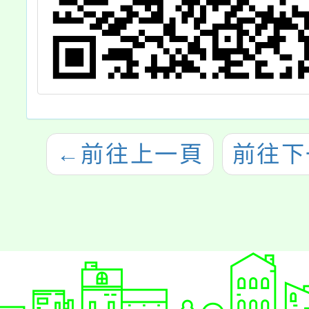
←
前往上一頁
前往下