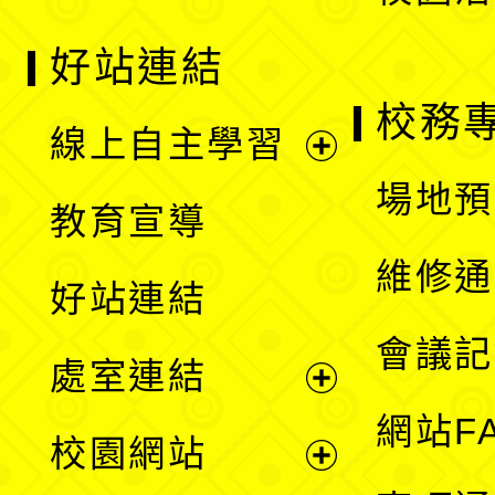
好站連結
校務
線上自主學習
展
場地預
教育宣導
開
維修通
好站連結
選
會議記
處室連結
單
展
網站F
校園網站
開