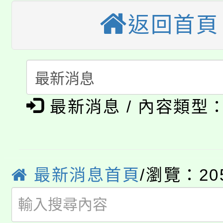
大園自造教育及科技中心
視費優惠，中低收入戶
返回首頁
大溪自造教育及科技中心
份教師增能研習
半價優惠，詳情可洽有
淨零綠生活教案入校路
份教師研習
者。
115年食農教育專業人
會
「本色祭」8/29、30
程
最新消息 / 內容類型
8/21下午1時於龍潭區
場熱烈登場!
YOUNG桃局內行報名
徵才活動。
最新消息首頁
/瀏覽：20
8月14至27日，桃園
局官網。
115年桃園市運動會8/1
開!