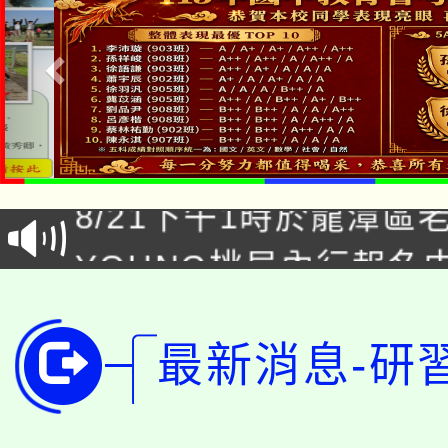
「本色祭」8/29、30
8/21下午1時於龍潭區
場熱烈登場!
YOUNG桃局內行報名
徵才活動。
8月14至27日，桃園
局官網。
115年桃園市運動會8/1
最新消息-研
開!
桃園市低收入戶享有免
田徑場及游泳池舉行。