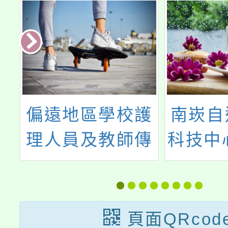
造
偏遠地區學校護
南崁自
心
理人員及教師傳
科技中心
月
染病防治研習-桃
月份教
園場
頁面QRcod