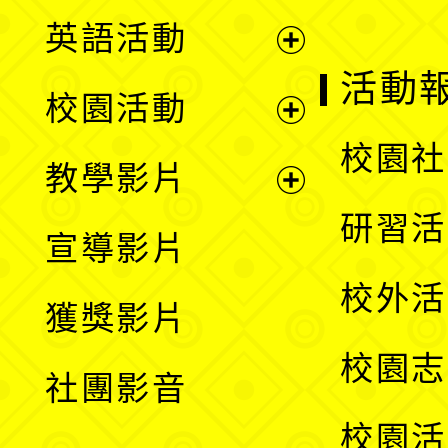
英語活動
展
活動
校園活動
開
展
校園社
教學影片
選
開
展
研習活
宣導影片
單
選
開
校外活
獲獎影片
單
選
校園志
社團影音
單
校園活