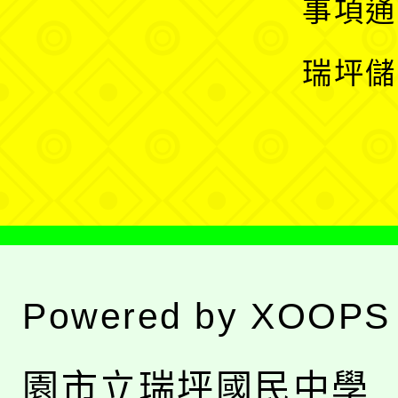
展
事項通
選
開
瑞坪儲
單
選
單
Powered by
XOOPS
園市立瑞坪國民中學