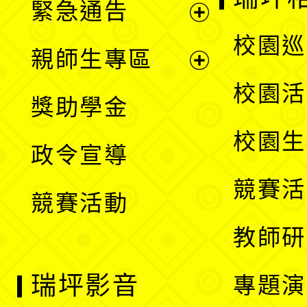
緊急通告
單
選
展
校園巡
親師生專區
單
開
展
校園活
獎助學金
選
開
校園生
政令宣導
單
選
競賽活
競賽活動
單
教師研
瑞坪影音
專題演