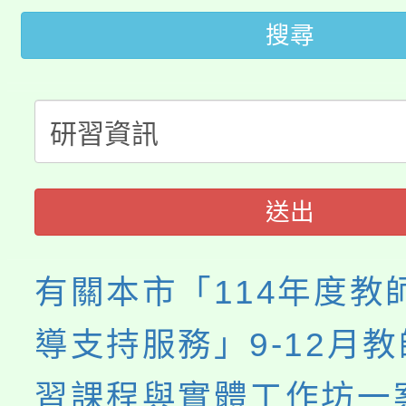
桃園市低收入戶享有免
田徑場及游泳池舉行。
搜尋
大園自造教育及科技中心
視費優惠，中低收入戶
大溪自造教育及科技中心
份教師增能研習
半價優惠，詳情可洽有
淨零綠生活教案入校路
份教師研習
者。
115年食農教育專業人
會
送出
程
有關本市「114年度教
導支持服務」9-12月
習課程與實體工作坊一