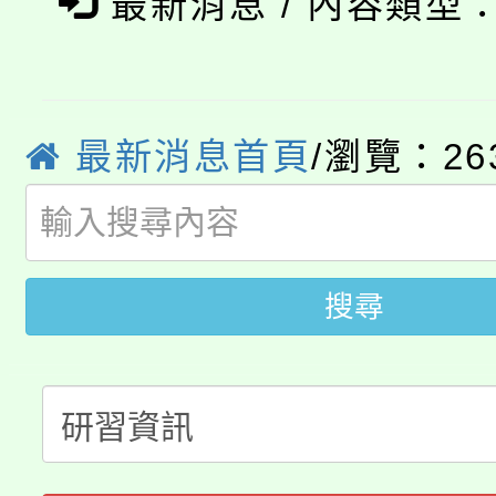
最新消息 / 內容類型
8/21下午1時於龍潭區
場熱烈登場!
YOUNG桃局內行報名
徵才活動。
8月14至27日，桃園
局官網。
最新消息首頁
/瀏覽：26
115年桃園市運動會8/1
開!
桃園市低收入戶享有免
田徑場及游泳池舉行。
搜尋
大園自造教育及科技中心
視費優惠，中低收入戶
大溪自造教育及科技中心
份教師增能研習
半價優惠，詳情可洽有
淨零綠生活教案入校路
份教師研習
者。
115年食農教育專業人
會