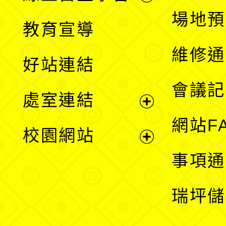
展
場地預
教育宣導
開
維修通
好站連結
選
會議記
處室連結
單
展
網站F
校園網站
開
展
事項通
選
開
瑞坪儲
單
選