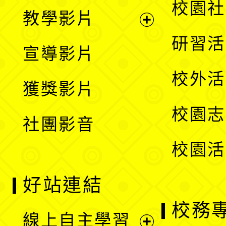
展
校園社
教學影片
選
開
展
研習活
宣導影片
單
選
開
校外活
獲獎影片
單
選
校園志
社團影音
單
校園活
好站連結
校務
線上自主學習