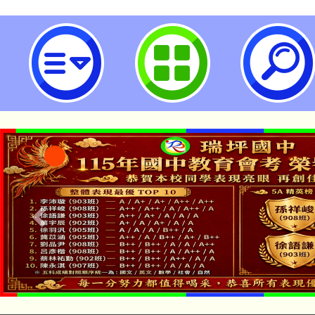
龍潭自造教育及科技中心114年09
習-桃園市立瑞坪國民中學
「本色祭」8/29、30
8/21下午1時於龍潭區
場熱烈登場!