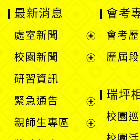
最新消息
會考
處室新聞
會考歷
展
校園新聞
歷屆段
開
展
研習資訊
選
開
瑞坪
緊急通告
單
選
展
校園巡
親師生專區
單
開
展
校園活