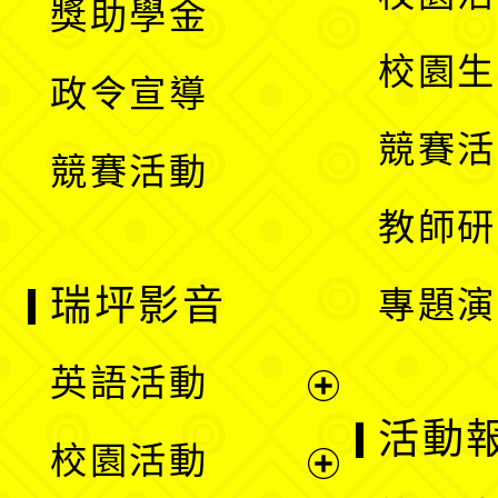
獎助學金
選
開
校園生
政令宣導
單
選
競賽活
競賽活動
單
教師研
瑞坪影音
專題演
英語活動
展
活動
校園活動
開