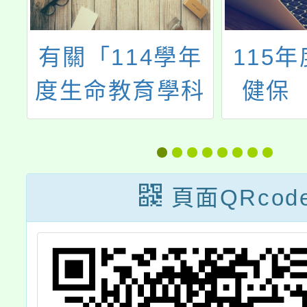
年
有關「114學年
115
能
度生命教育學科
健保
廣
中心暨國語文學
營」分
科中心主題精進
確就醫
課程：經典閱讀
沉浸式
頁面QRcod
沙龍(線上讀書
媒材師
會)」一案，第
二、三場次更改