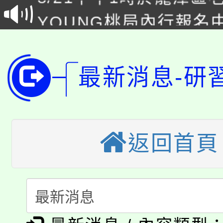
YOUNG桃局內行報名
徵才活動。
8月14至27日，桃園
局官網。
115年桃園市運動會8/1
開!
最新消息-研
桃園市低收入戶享有免
田徑場及游泳池舉行。
大園自造教育及科技中心
視費優惠，中低收入戶
大溪自造教育及科技中心
返回首頁
份教師增能研習
半價優惠，詳情可洽有
淨零綠生活教案入校路
份教師研習
者。
115年食農教育專業人
會
「本色祭」8/29、30
程