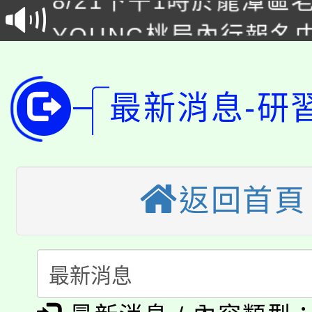
YOUNG桃局內行報名
徵才活動。
8月14至27日，桃園
局官網。
115年桃園市運動會8/1
開!
最新消息-研
桃園市低收入戶享有免
田徑場及游泳池舉行。
大園自造教育及科技中心
視費優惠，中低收入戶
返回首頁
大溪自造教育及科技中心
份教師增能研習
半價優惠，詳情可洽有
淨零綠生活教案入校路
份教師研習
者。
115年食農教育專業人
會
「本色祭」8/29、30
程