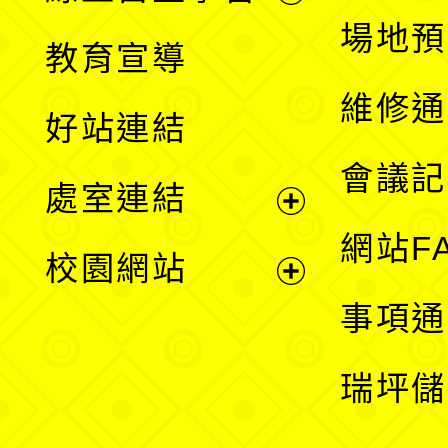
展
場地預
教育宣導
開
維修通
好站連結
選
會議記
處室連結
單
展
網站F
校園網站
開
展
事項通
選
開
瑞坪儲
單
選