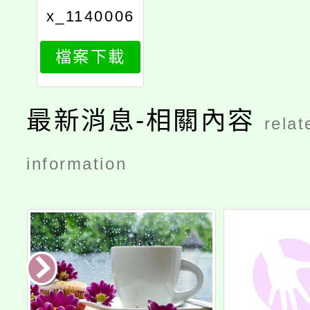
x_1140006
233_attach
檔案下載
1
最新消息-相關內容
relat
information