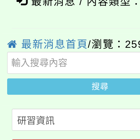
最新消息 / 內容類型
8/21下午1時於龍潭區
場熱烈登場!
YOUNG桃局內行報名
徵才活動。
8月14至27日，桃園
最新消息首頁
/瀏覽：25
局官網。
115年桃園市運動會8/1
開!
桃園市低收入戶享有免
田徑場及游泳池舉行。
搜尋
大園自造教育及科技中心
視費優惠，中低收入戶
大溪自造教育及科技中心
份教師增能研習
半價優惠，詳情可洽有
淨零綠生活教案入校路
份教師研習
者。
115年食農教育專業人
會