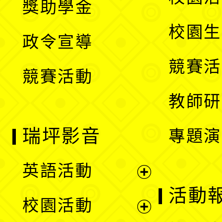
獎助學金
選
開
校園生
政令宣導
單
選
競賽活
競賽活動
單
教師研
瑞坪影音
專題演
英語活動
展
活動
校園活動
開