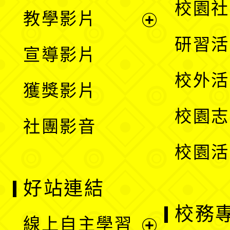
展
校園社
教學影片
選
開
展
研習活
宣導影片
單
選
開
校外活
獲獎影片
單
選
校園志
社團影音
單
校園活
好站連結
校務
線上自主學習