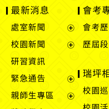
最新消息
會考
處室新聞
會考歷
展
校園新聞
歷屆段
開
展
研習資訊
選
開
瑞坪
緊急通告
單
選
展
校園巡
親師生專區
單
開
展
校園活