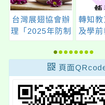
辦
台灣展翅協會辦
轉知教
座
理「2025年防制
及學前
代
兒少性剝削國際
命教育
研討會」簡章一
中心(L
校
份，歡迎報名參
於112
頁面QRcod
社
加。
月辦理
「生命
系列線