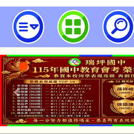
龍潭自造教育及科技中心114年09
習-桃園市立瑞坪國民中學
「本色祭」8/29、30
8/21下午1時於龍潭區
場熱烈登場!