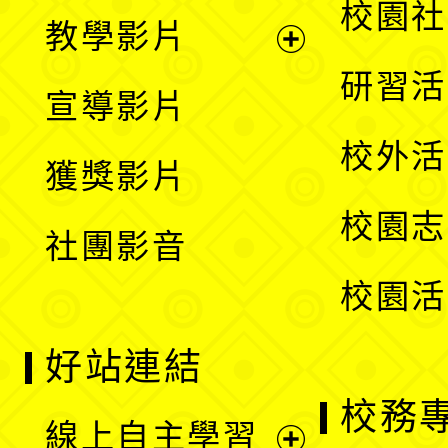
展
校園社
教學影片
選
開
展
研習活
宣導影片
單
選
開
校外活
獲獎影片
單
選
校園志
社團影音
單
校園活
好站連結
校務
線上自主學習