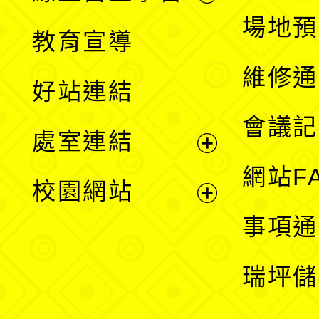
展
場地預
教育宣導
開
維修通
好站連結
選
會議記
處室連結
單
展
網站F
校園網站
開
展
事項通
選
開
瑞坪儲
單
選