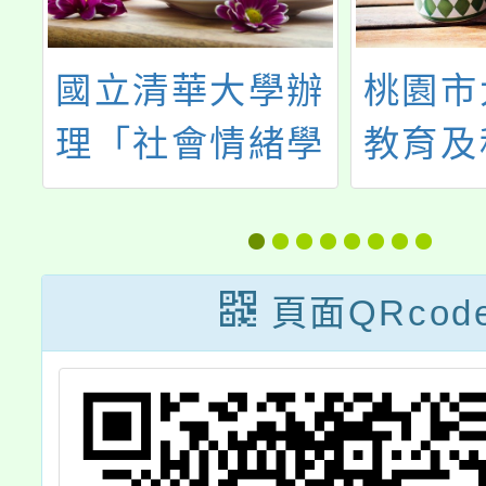
育
國立清華大學辦
桃園市
蟲
理「社會情緒學
教育及
作
習線上論壇–社
114年
資
會情緒學習與親
師增
師合作」線上論
頁面QRcod
壇，請查照。