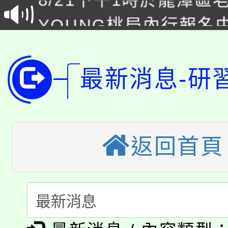
YOUNG桃局內行報名
徵才活動。
8月14至27日，桃園
局官網。
115年桃園市運動會8/1
開!
最新消息-研
桃園市低收入戶享有免
田徑場及游泳池舉行。
大園自造教育及科技中心
視費優惠，中低收入戶
返回首頁
大溪自造教育及科技中心
份教師增能研習
半價優惠，詳情可洽有
淨零綠生活教案入校路
份教師研習
者。
115年食農教育專業人
會
「本色祭」8/29、30
程