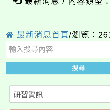
最新消息 / 內容類型
8/21下午1時於龍潭區
場熱烈登場!
YOUNG桃局內行報名
徵才活動。
8月14至27日，桃園
局官網。
最新消息首頁
/瀏覽：26
115年桃園市運動會8/1
開!
桃園市低收入戶享有免
田徑場及游泳池舉行。
搜尋
大園自造教育及科技中心
視費優惠，中低收入戶
大溪自造教育及科技中心
份教師增能研習
半價優惠，詳情可洽有
淨零綠生活教案入校路
份教師研習
者。
115年食農教育專業人
會