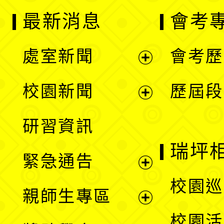
最新消息
會考
處室新聞
會考歷
展
校園新聞
歷屆段
開
展
研習資訊
選
開
瑞坪
緊急通告
單
選
展
校園巡
親師生專區
單
開
展
校園活