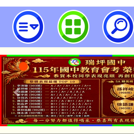
龍潭自造教育及科技中心114年09
習-桃園市立瑞坪國民中學
「本色祭」8/29、30
8/21下午1時於龍潭區
場熱烈登場!