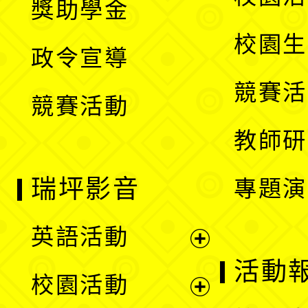
獎助學金
選
開
校園生
政令宣導
單
選
競賽活
競賽活動
單
教師研
瑞坪影音
專題演
英語活動
展
活動
校園活動
開