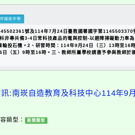
瑞坪國民中學
5502361號及114年7月24日臺教國署國字第1145503
非專共備3-4日常科技產品的電與控制-以避障掃礙動力車為例
棘輪投石機。2、研習時間：114年9月24日（三）13時至1
9月26日（五）9時至16時。三、教師所屬學校請惠予參與教師
資訊:南崁自造教育及科技中心114年9
內容類型：
新聞類型