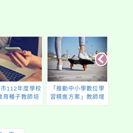
市112年度學校
「推動中小學數位學
國立
教育種子教師培
習精進方案」教師增
「華
施計畫」1份，歡
能研習(7月場)
品的
加，請查照。
列