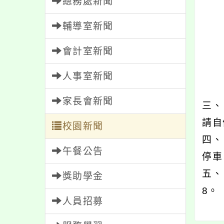
總務處新聞
（
1
輔導室新聞
2、
會計室新聞
（
1、
人事室新聞
2、
家長會新聞
三、
請自
校園新聞
四、
午餐公告
停車
五、
獎助學金
8。
人員招募