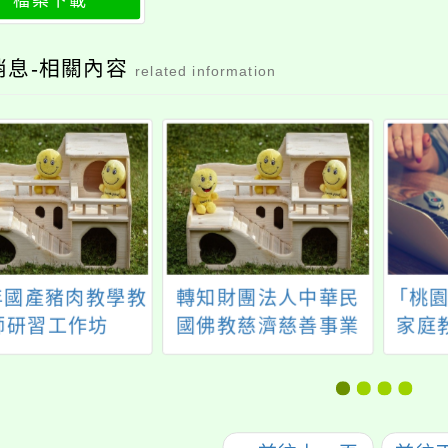
檔案下載
消息-相關內容
related information
5年國產豬肉教學教
轉知財團法人中華民
「桃園
師研習工作坊
國佛教慈濟慈善事業
家庭
基金會辦理「教師心
訓實
靈成長營」活動簡
迎參
章，歡迎教師報名參
加。