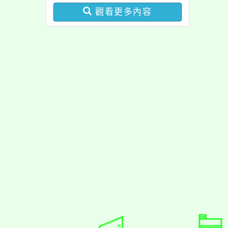
觀看更多內容
佈景版本：
neilrpjh
適用瀏覽器：Edge、Goo
Xoops版本：
XOOPS
Xoops
網站設計
：
N