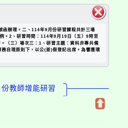
關閉區
370號函辦理。二、114年9月份研習課程共計三場
塊
。2、研習時間：114年9月19日（五）9時至
6時。（三）場次三：1、研習主題：資科非專共備
於課務自理原則下，以公(差)假登記出席。為響應環
月份教師增能研習
開
啟
上