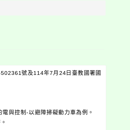
方
區
塊
02361號及114年7月24日臺教國署國
電與控制-以避障掃礙動力車為例。
時。