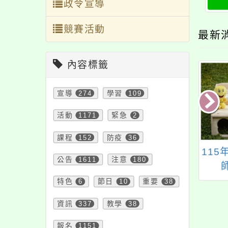
政令宣導
競賽活動
最新
內容標籤
宣導
274
學習
109
活動
1171
緊急
2
課程
152
防疫
36
關國教署生命教育
大成自造教育及科技
11
公告
1611
注意
180
業發展中心將辦理
中心辦理114年5月份
生命教育素養導向
教師研習
特色
6
節日
10
重要
38
-開放空間培訓工
資訊
337
教學
38
坊」一案，歡迎教
報名參加，請查
報名
1151