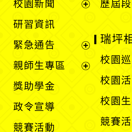
校園新聞
歷屆段
開
展
研習資訊
選
開
瑞坪
緊急通告
單
選
展
校園巡
親師生專區
單
開
展
校園活
獎助學金
選
開
校園生
政令宣導
單
選
競賽活
競賽活動
單