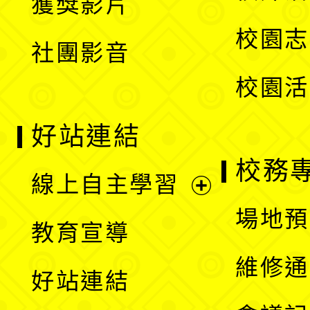
獲獎影片
單
選
校園志
社團影音
單
校園活
好站連結
校務
線上自主學習
展
場地預
教育宣導
開
維修通
好站連結
選