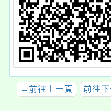
←
前往上一頁
前往下