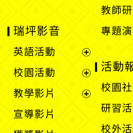
教師研
瑞坪影音
專題演
英語活動
展
活動
校園活動
開
展
校園社
教學影片
選
開
展
研習活
宣導影片
單
選
開
校外活