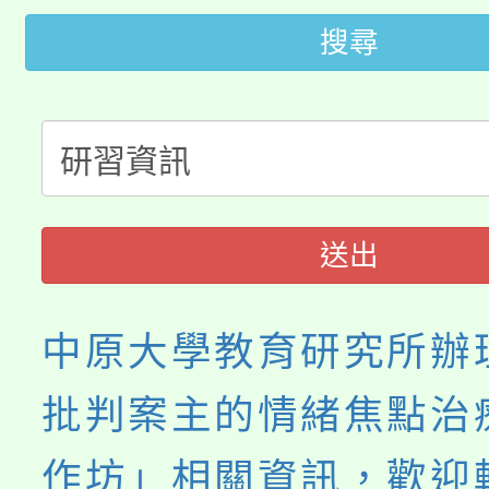
代理(課)教師甄選結果(
搜尋
桃園市115學年度學生
車」活動
公告本校115學年度第
生本土語及新住民語歌
公告本校115學年度第
代理(課)教師甄選結果(
轉知中國文化大學推廣
代理(課)教師甄選結果(
送出
《TA101》溝通分析
程，歡迎學生輔導中心
中原大學教育研究所辦
心理、諮商輔導、社會
批判案主的情緒焦點治
系所師生報名參加。
作坊」相關資訊，歡迎