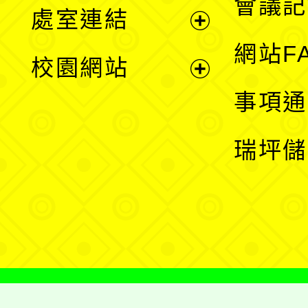
會議記
處室連結
單
展
網站F
校園網站
開
展
事項通
選
開
瑞坪儲
單
選
單