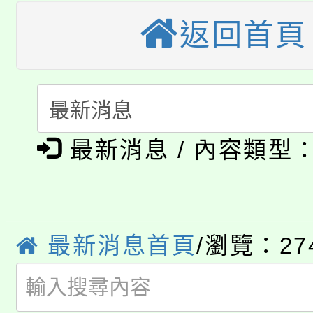
公告本校115學年度第
返回首頁
生本土語及新住民語歌
公告本校115學年度第
代理(課)教師甄選結果(
轉知中國文化大學推廣
代理(課)教師甄選結果(
淨零綠生活教案入校路
《TA101》溝通分析
最新消息 / 內容類型
115年食農教育專業人
會
程，歡迎學生輔導中心
學期銜接期間理賠案件
程
心理、諮商輔導、社會
淨零綠領人才培育課程
學籍身 分審查程序及
最新消息首頁
/瀏覽：27
系所師生報名參加。
公告本校115學年度第1
版
「2026金融保險知識