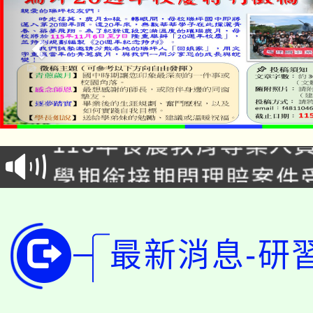
淨零綠生活教案入校路
115年食農教育專業人
會
學期銜接期間理賠案件
程
淨零綠領人才培育課程
學籍身 分審查程序及
公告本校115學年度第1
版
最新消息-研
「2026金融保險知識
代理(課)教師甄選結果(
桃園市115學年度學生
車」活動