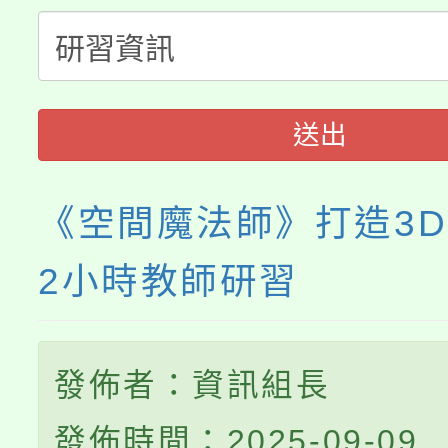
縣市「校園短影音徵選
程，歡迎學生輔導中心
「桃園市補助參觀特色
要點
門員」簡章及活動海報
心理、諮商輔導、社會
115年度「教育部表揚
展演活動實施計畫」
踴躍報名參加。
系所師生報名參加。
送出
義教育推展貢獻獎」
《空間魔法師》打造3
2小時教師研習
發佈者：資訊組長
發佈時間：2025-09-09