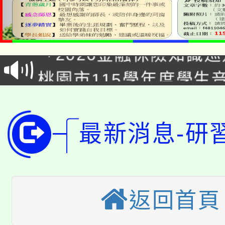
公告本校115學年度第1
「2026金融保險知識
代理(課)教師甄選結果(
桃園市115學年度學生
車」活動
公告本校115學年度第
生本土語及新住民語歌
公告本校115學年度第
代理(課)教師甄選結果(
最新消息-研
轉知中國文化大學推廣
代理(課)教師甄選結果(
轉知苗栗縣政府辦理11
《TA101》溝通分析
桃園市115學年度學生
返回首頁
縣市「校園短影音徵選
程，歡迎學生輔導中心
「桃園市補助參觀特色