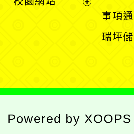
校園網站
開
展
事項通
選
開
瑞坪儲
單
選
單
Powered by
XOOPS