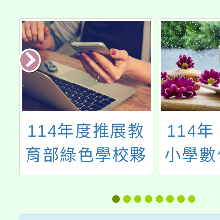
及
114年度推展教
114
9
育部綠色學校夥
小學數
研
伴網路成果暨永
進方案
正
續校園分享會
科技輔