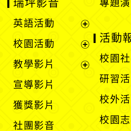
瑞坪影音
專題演
英語活動
展
活動
校園活動
開
展
校園社
教學影片
選
開
展
研習活
宣導影片
單
選
開
校外活
獲獎影片
單
選
校園志
社團影音
單