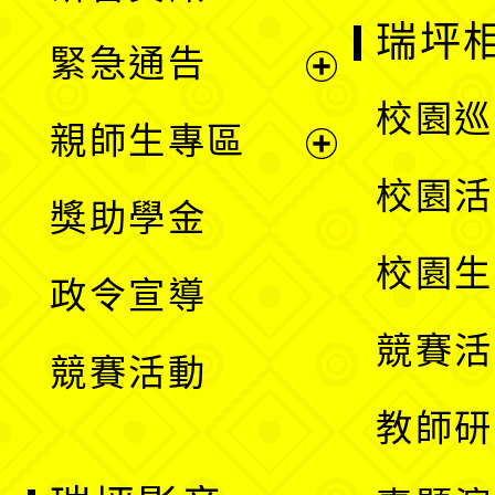
選
開
瑞坪
緊急通告
單
選
展
校園巡
親師生專區
單
開
展
校園活
獎助學金
選
開
校園生
政令宣導
單
選
競賽活
競賽活動
單
教師研