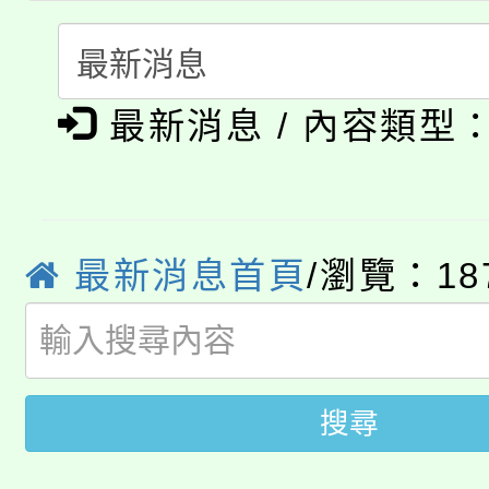
要點
門員」簡章及活動海報
心理、諮商輔導、社會
115年度「教育部表揚
展演活動實施計畫」
踴躍報名參加。
系所師生報名參加。
公告本校115學年度第1
義教育推展貢獻獎」
最新消息 / 內容類型
「2026金融保險知識
代理(課)教師甄選結果(
桃園市115學年度學生
車」活動
公告本校115學年度第
生本土語及新住民語歌
最新消息首頁
/瀏覽：18
公告本校115學年度第
代理(課)教師甄選結果(
轉知中國文化大學推廣
代理(課)教師甄選結果(
搜尋
轉知苗栗縣政府辦理11
《TA101》溝通分析
桃園市115學年度學生