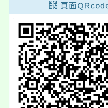
習
頁面QRcod