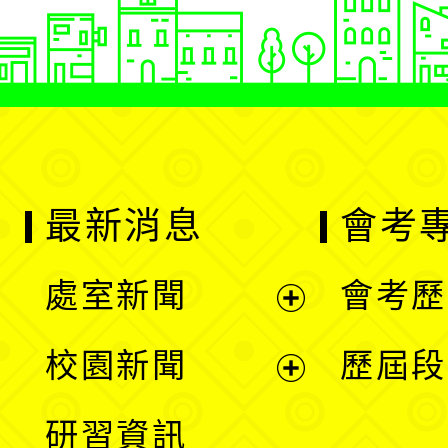
最新消息
會考
處室新聞
會考歷
展
校園新聞
歷屆段
開
展
研習資訊